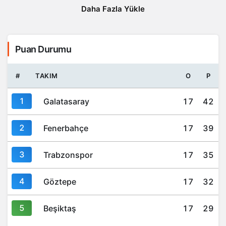
Daha Fazla Yükle
Puan Durumu
#
TAKIM
O
P
1
Galatasaray
17
42
2
Fenerbahçe
17
39
3
Trabzonspor
17
35
4
Göztepe
17
32
5
Beşiktaş
17
29