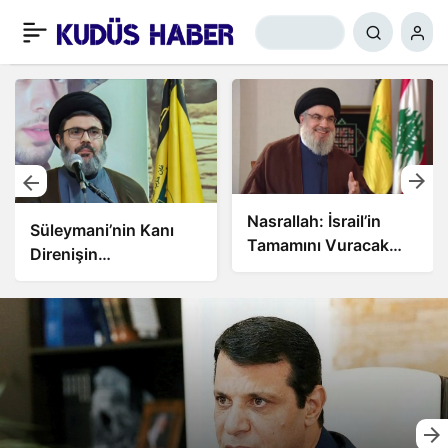
Nasrallah: İsrail’in
Nasrallah: İsrail’in
Tamamını Vuracak
Sonu Yakın
Güçteyiz