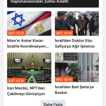
Filistinli Kadın Mahkum, İsrail
Hapishanesindeki Zulmü Anlattı
BATI ASYA
BATI ASYA
Mısır’ın Asker Kararı
İsrail’den Doktor Ebu
İsrail’le Koordinasyon
Safiya’ya Ağır İşkence
İçinde Gerçekleşmiş
BATI ASYA
BATI ASYA
​​​​​​​İsrail’den Batı Şeria’ya
İran Meclisi, NPT’den
Baskın
Çekilmeyi Görüşüyor