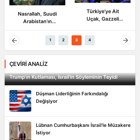
Direniş Liderleri
Türkiye’ye Ait
Telefonda Görüştü
Uçak, Gazzeli
Yaralıları Taşıyor
1
2
3
4
ÇEVİRİ ANALİZ
Trump’ın Kutlaması, İsrail’in Söyleminin Teyidi
Düşman Liderliğinin Farkındalığı
Değişiyor
Lübnan Cumhurbaşkanı İsrail’le Müzakere
İstiyor