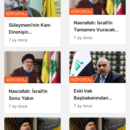
RÖPORTAJ
RÖPORTAJ
Nasrallah: İsrail’in
Süleymani’nin Kanı
Tamamını Vuracak
Direnişin
Güçteyiz
7 ay önce
Damarlarında Akıyor
7 ay önce
RÖPORTAJ
RÖPORTAJ
Eski Irak
Nasrallah: İsrail’in
Başbakanından
Sonu Yakın
Dikkat Çeken
7 ay önce
7 ay önce
Açıklamalar