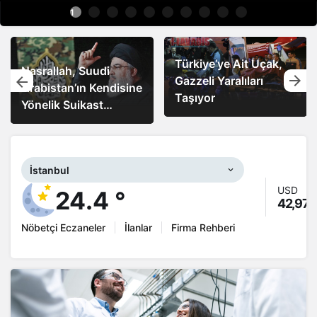
1
Türkiye’ye Ait Uçak,
Gazzeli Yaralıları
Direniş Liderleri
Taşıyor
Telefonda Görüştü
İstanbul
USD
24.4 °
42,97
%
Nöbetçi Eczaneler
İlanlar
Firma Rehberi