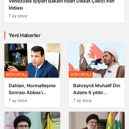
Venezuela İçişleri Bakanı’ndan Dikkat Çekici İran
İddiası
7 ay önce
Yeni Haberler
RÖPORTAJ
RÖPORTAJ
Dahlan, Normalleşme
Bahreynli Muhalif Din
Sonrası Abbas’ı
Adamı 6 yıldır
Devirmeye mi
Tutuklu
7 ay önce
7 ay önce
Çalışıyor?