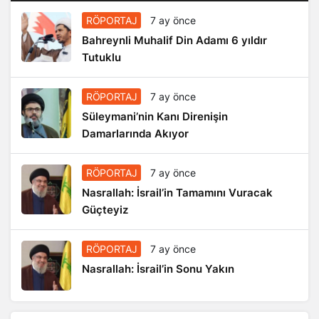
RÖPORTAJ
7 ay önce
Bahreynli Muhalif Din Adamı 6 yıldır
Tutuklu
RÖPORTAJ
7 ay önce
Süleymani’nin Kanı Direnişin
Damarlarında Akıyor
RÖPORTAJ
7 ay önce
Nasrallah: İsrail’in Tamamını Vuracak
Güçteyiz
RÖPORTAJ
7 ay önce
Nasrallah: İsrail’in Sonu Yakın