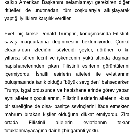
kalkıp Amerikan Başkanını selamlamayı gerektiren diğer
ritüelleri de unutmadan, tüm coşkularıyla alkışlayarak
yaptığı iyiliklere karşılık verdiler.
Evet, hiç kimse Donald Trump’ın, konuşmasında Filistinli
savaş mağdurlarına değinmesini beklemiyordu. Çünkü
ekranlardan izlediğini söylediği şeyler, görünen o ki,
yıllarca süren tecrit ve işkencenin yükü altında düşman
hapishanelerinden çıkan Filistinli esirlerin görüntülerini
içermiyordu. İsrailli esirlerin aileleri ile evlatlarının
buluşmasında tanık olduğu “büyük sevgiden” bahsederken
Trump, işgal ordusunda ve hapishanelerinde görev yapan
aynı ailelerin çocuklarının, Filistinli esirlerin ailelerini -kısa
bir süreliğine de olsa- basitçe sevinçlerini ifade etmekten
mahrum bırakan kişiler olduğuna dikkat etmiyordu. Zira
ortada Filistinli ailelerin evlatlarının tekrar
tutuklanmayacağına dair hiçbir garanti yoktu.