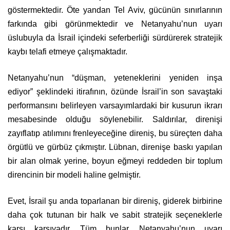
göstermektedir. Öte yandan Tel Aviv, gücünün sınırlarının
farkında gibi görünmektedir ve Netanyahu’nun uyarı
üslubuyla da İsrail içindeki seferberliği sürdürerek stratejik
kaybı telafi etmeye çalışmaktadır.
Netanyahu’nun “düşman, yeteneklerini yeniden inşa
ediyor” şeklindeki itirafının, özünde İsrail’in son savaştaki
performansını belirleyen varsayımlardaki bir kusurun ikrarı
mesabesinde olduğu söylenebilir. Saldırılar, direnişi
zayıflatıp atılımını frenleyeceğine direniş, bu süreçten daha
örgütlü ve gürbüz çıkmıştır. Lübnan, direnişe baskı yapılan
bir alan olmak yerine, boyun eğmeyi reddeden bir toplum
direncinin bir modeli haline gelmiştir.
Evet, İsrail şu anda toparlanan bir direniş, giderek birbirine
daha çok tutunan bir halk ve sabit stratejik seçeneklerle
karşı karşıyadır. Tüm bunlar, Netanyahu’nun uyarı