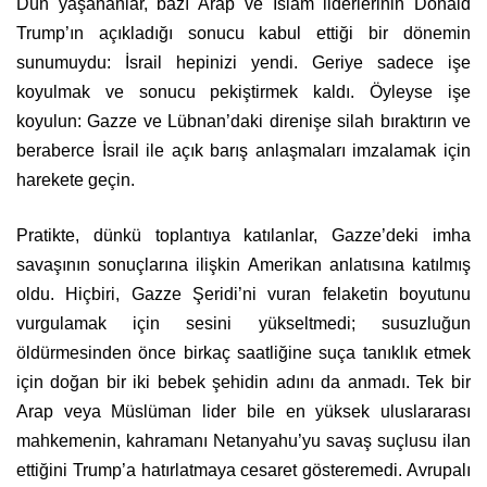
Dün yaşananlar, bazı Arap ve İslam liderlerinin Donald
Trump’ın açıkladığı sonucu kabul ettiği bir dönemin
sunumuydu: İsrail hepinizi yendi. Geriye sadece işe
koyulmak ve sonucu pekiştirmek kaldı. Öyleyse işe
koyulun: Gazze ve Lübnan’daki direnişe silah bıraktırın ve
beraberce İsrail ile açık barış anlaşmaları imzalamak için
harekete geçin.
Pratikte, dünkü toplantıya katılanlar, Gazze’deki imha
savaşının sonuçlarına ilişkin Amerikan anlatısına katılmış
oldu. Hiçbiri, Gazze Şeridi’ni vuran felaketin boyutunu
vurgulamak için sesini yükseltmedi; susuzluğun
öldürmesinden önce birkaç saatliğine suça tanıklık etmek
için doğan bir iki bebek şehidin adını da anmadı. Tek bir
Arap veya Müslüman lider bile en yüksek uluslararası
mahkemenin, kahramanı Netanyahu’yu savaş suçlusu ilan
ettiğini Trump’a hatırlatmaya cesaret gösteremedi. Avrupalı