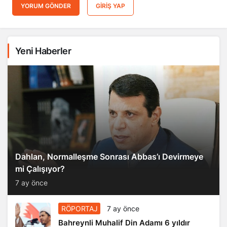
YORUM GÖNDER
GIRIŞ YAP
Yeni Haberler
Dahlan, Normalleşme Sonrası Abbas’ı Devirmeye
mi Çalışıyor?
7 ay önce
RÖPORTAJ
7 ay önce
Bahreynli Muhalif Din Adamı 6 yıldır