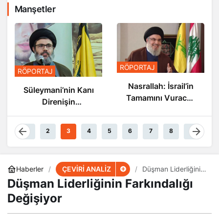
Manşetler
RÖPORTAJ
RÖPORTAJ
Nasrallah: İsrail’in
Nasrallah: İsrail’in
Sonu Yakın
Tamamını Vuracak
Güçteyiz
1
2
3
4
5
6
7
8
9
ÇEVİRİ ANALİZ
Haberler
Düşman Liderliğinin
Farkındalığı
Düşman Liderliğinin Farkındalığı
Değişiyor
Değişiyor