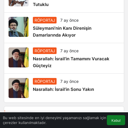
Tutuklu
RÖPORTAJ
7 ay önce
Süleymani’nin Kanı Direnişin
Damarlarında Akıyor
RÖPORTAJ
7 ay önce
Nasrallah: İsrail’in Tamamını Vuracak
Güçteyiz
RÖPORTAJ
7 ay önce
Nasrallah: İsrail’in Sonu Yakın
Manşetler
Bu web sitesinde en iyi deneyimi yaşamanızı sağlamak için
Kabul
çerezler kullanılmaktadır.
Akış
Eczaneler
Trafik
Anasayfa