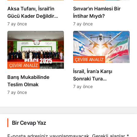
Sınvar’ın Hamlesi Bir
Aksa Tufanı, İsrail’in
İntihar Mıydı?
Gücü Kader Değildir
Diyor
7 ay önce
7 ay önce
ÇEVİRİ ANALİZ
ÇEVİRİ ANALİZ
İsrail, İran’a Karşı
Barış Mukabilinde
Sonraki Tura
Teslim Olmak
Hazırlanıyor
7 ay önce
7 ay önce
Bir Cevap Yaz
E-posta adresiniz yayınlanmayacak.
Gerekli alanlar
*