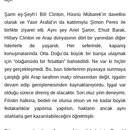
Şarm eş-Şeyh’i Bill Clinton, Hüsnü Mübarek’in davetlisi
olarak ve Yasir Arafat’ın da katılımıyla Şimon Peres ile
birlikte ziyaret etti. Aynı şey Ariel Şaron, Ehud Barak,
Hillary Clinton ve Arap dünyasının dört bir yanından diğer
liderlerle de yaşandı. Her seferinde, kapanış
konuşmalarında Orta Doğu’da büyük bir barışa ulaşmak
için “olağanüstü bir fırsattan” bahsedildi. Ne var ki hiçbir
şey gerçekleşmedi. Bu, bazı liderlerinin piyasaya sunmaya
çalıştığı gibi Arap tarafının inatçı olmasından değil, işgalin
devam edip genişlemesinden kaynaklanıyordu. İşgal var
olduğu sürece direniş de olacaktır. Son otuz yılın deneyimi,
Filistin halkına, bedeli ne olursa olsun ve ne kadar büyük
fedakarlıklar yapılırsa yapılsın, hakların ancak aynı
silahlarla geri kazanılabileceğini öğretmiştir.