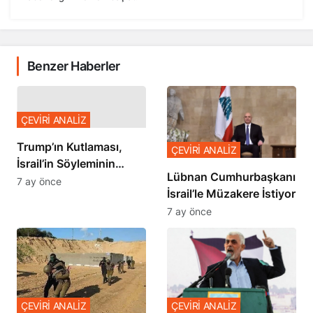
Benzer Haberler
ÇEVİRİ ANALİZ
Trump’ın Kutlaması,
ÇEVİRİ ANALİZ
İsrail’in Söyleminin
Lübnan Cumhurbaşkanı
Teyidi
7 ay önce
İsrail’le Müzakere İstiyor
7 ay önce
ÇEVİRİ ANALİZ
ÇEVİRİ ANALİZ