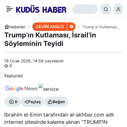
Düşman Liderliğinin
+
-
0
Paylaş
Farkındalığı Değişiyor
ÇEVİRİ ANALİZ
Haberler
Trump’ın Kutlaması,
İsrail’in Söyleminin
Trump’ın Kutlaması, İsrail’in
Teyidi
Söyleminin Teyidi
18 Ocak 2026, 14:59
yayınlandı
9
0
Paylaş
Beğen
İbrahim el-Emin tarafından al-akhbar.com adlı
internet sitesinde kaleme alınan “TRUMP’IN