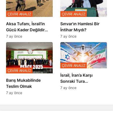
ÇEVİRİ ANALİZ
ÇEVİRİ ANALİZ
Sınvar’ın Hamlesi Bir
Aksa Tufanı, İsrail’in
İntihar Mıydı?
Gücü Kader Değildir
Diyor
7 ay önce
7 ay önce
ÇEVİRİ ANALİZ
ÇEVİRİ ANALİZ
İsrail, İran’a Karşı
Barış Mukabilinde
Sonraki Tura
Teslim Olmak
Hazırlanıyor
7 ay önce
7 ay önce