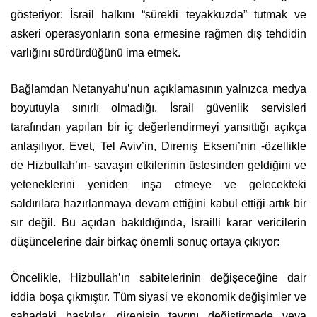
gösteriyor: İsrail halkını “sürekli teyakkuzda” tutmak ve
askeri operasyonların sona ermesine rağmen dış tehdidin
varlığını sürdürdüğünü ima etmek.
Bağlamdan Netanyahu’nun açıklamasının yalnızca medya
boyutuyla sınırlı olmadığı, İsrail güvenlik servisleri
tarafından yapılan bir iç değerlendirmeyi yansıttığı açıkça
anlaşılıyor. Evet, Tel Aviv’in, Direniş Ekseni’nin -özellikle
de Hizbullah’ın- savaşın etkilerinin üstesinden geldiğini ve
yeteneklerini yeniden inşa etmeye ve gelecekteki
saldırılara hazırlanmaya devam ettiğini kabul ettiği artık bir
sır değil. Bu açıdan bakıldığında, İsrailli karar vericilerin
düşüncelerine dair birkaç önemli sonuç ortaya çıkıyor:
Öncelikle, Hizbullah’ın sabitelerinin değişeceğine dair
iddia boşa çıkmıştır. Tüm siyasi ve ekonomik değişimler ve
sahadaki baskılar, direnişin tavrını değiştirmede veya