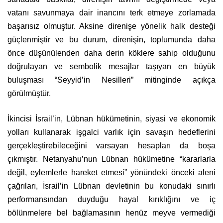
vatanı savunmaya dair inancını terk etmeye zorlamada
başarısız olmuştur. Aksine direnişe yönelik halk desteği
güçlenmiştir ve bu durum, direnişin, toplumunda daha
önce düşünülenden daha derin köklere sahip olduğunu
doğrulayan ve sembolik mesajlar taşıyan en büyük
buluşması “Seyyid’in Nesilleri” mitinginde açıkça
görülmüştür.
İkincisi İsrail’in, Lübnan hükümetinin, siyasi ve ekonomik
yolları kullanarak işgalci varlık için savaşın hedeflerini
gerçekleştirebileceğini varsayan hesapları da boşa
çıkmıştır. Netanyahu’nun Lübnan hükümetine “kararlarla
değil, eylemlerle hareket etmesi” yönündeki önceki aleni
çağrıları, İsrail’in Lübnan devletinin bu konudaki sınırlı
performansından duyduğu hayal kırıklığını ve iç
bölünmelere bel bağlamasının henüz meyve vermediği
yönündeki artan farkındalığı yansıtmaktadır. Ancak bu,