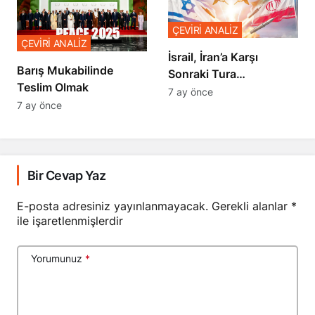
ÇEVİRİ ANALİZ
ÇEVİRİ ANALİZ
İsrail, İran’a Karşı
Barış Mukabilinde
Sonraki Tura
Teslim Olmak
Hazırlanıyor
7 ay önce
7 ay önce
Bir Cevap Yaz
E-posta adresiniz yayınlanmayacak.
Gerekli alanlar
*
ile işaretlenmişlerdir
Yorumunuz
*