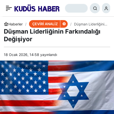
Lübnan Cumhurbaşkanı
+
-
0
Paylaş
İsrail’le Müzakere İstiyor
ÇEVİRİ ANALİZ
Haberler
Düşman Liderliğinin
Farkındalığı
Düşman Liderliğinin Farkındalığı
Değişiyor
Değişiyor
18 Ocak 2026, 14:58
yayınlandı