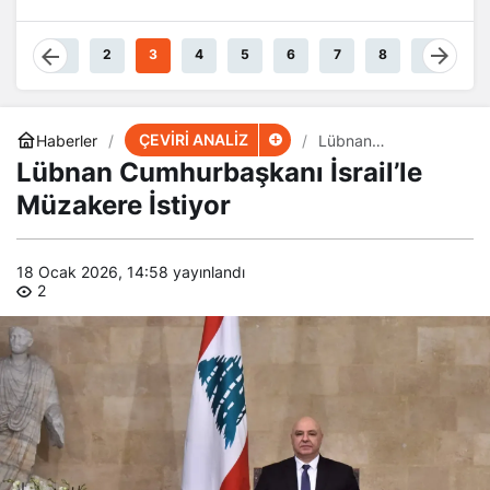
Güçteyiz
Damarlarında
Akıyor
1
2
3
4
5
6
7
8
9
ÇEVİRİ ANALİZ
Haberler
Lübnan
Cumhurbaşkanı
Lübnan Cumhurbaşkanı İsrail’le
İsrail’le Müzakere
İstiyor
Müzakere İstiyor
18 Ocak 2026, 14:58
yayınlandı
2