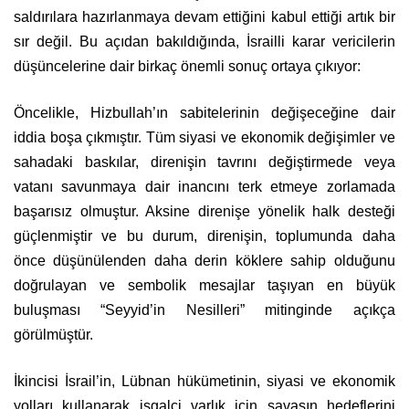
saldırılara hazırlanmaya devam ettiğini kabul ettiği artık bir
sır değil. Bu açıdan bakıldığında, İsrailli karar vericilerin
düşüncelerine dair birkaç önemli sonuç ortaya çıkıyor:
Öncelikle, Hizbullah’ın sabitelerinin değişeceğine dair
iddia boşa çıkmıştır. Tüm siyasi ve ekonomik değişimler ve
sahadaki baskılar, direnişin tavrını değiştirmede veya
vatanı savunmaya dair inancını terk etmeye zorlamada
başarısız olmuştur. Aksine direnişe yönelik halk desteği
güçlenmiştir ve bu durum, direnişin, toplumunda daha
önce düşünülenden daha derin köklere sahip olduğunu
doğrulayan ve sembolik mesajlar taşıyan en büyük
buluşması “Seyyid’in Nesilleri” mitinginde açıkça
görülmüştür.
İkincisi İsrail’in, Lübnan hükümetinin, siyasi ve ekonomik
yolları kullanarak işgalci varlık için savaşın hedeflerini