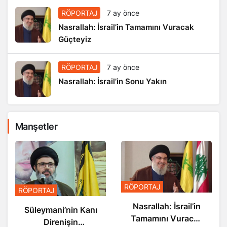
RÖPORTAJ
7 ay önce
Nasrallah: İsrail’in Tamamını Vuracak
Güçteyiz
RÖPORTAJ
7 ay önce
Nasrallah: İsrail’in Sonu Yakın
Manşetler
RÖPORTAJ
RÖPORTAJ
Nasrallah: İsrail’in
Süleymani’nin Kanı
Tamamını Vuracak
Direnişin