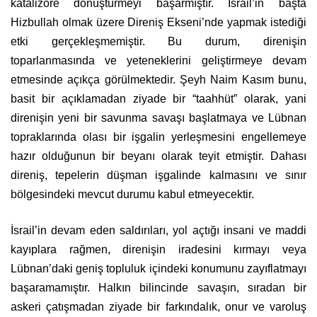
katalizöre dönüştürmeyi başarmıştır. İsrail’in başta
Hizbullah olmak üzere Direniş Ekseni’nde yapmak istediği
etki gerçekleşmemiştir. Bu durum, direnişin
toparlanmasında ve yeteneklerini geliştirmeye devam
etmesinde açıkça görülmektedir. Şeyh Naim Kasım bunu,
basit bir açıklamadan ziyade bir “taahhüt” olarak, yani
direnişin yeni bir savunma savaşı başlatmaya ve Lübnan
topraklarında olası bir işgalin yerleşmesini engellemeye
hazır olduğunun bir beyanı olarak teyit etmiştir. Dahası
direniş, tepelerin düşman işgalinde kalmasını ve sınır
bölgesindeki mevcut durumu kabul etmeyecektir.
İsrail’in devam eden saldırıları, yol açtığı insani ve maddi
kayıplara rağmen, direnişin iradesini kırmayı veya
Lübnan’daki geniş topluluk içindeki konumunu zayıflatmayı
başaramamıştır. Halkın bilincinde savaşın, sıradan bir
askeri çatışmadan ziyade bir farkındalık, onur ve varoluş