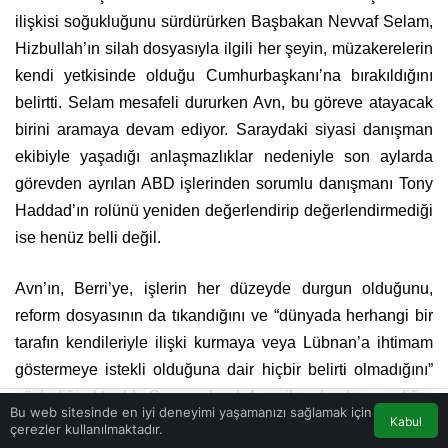
ilişkisi soğukluğunu sürdürürken Başbakan Nevvaf Selam,
Hizbullah’ın silah dosyasıyla ilgili her şeyin, müzakerelerin
kendi yetkisinde olduğu Cumhurbaşkanı’na bırakıldığını
belirtti. Selam mesafeli dururken Avn, bu göreve atayacak
birini aramaya devam ediyor. Saraydaki siyasi danışman
ekibiyle yaşadığı anlaşmazlıklar nedeniyle son aylarda
görevden ayrılan ABD işlerinden sorumlu danışmanı Tony
Haddad’ın rolünü yeniden değerlendirip değerlendirmediği
ise henüz belli değil.
Avn’ın, Berri’ye, işlerin her düzeyde durgun olduğunu,
reform dosyasının da tıkandığını ve “dünyada herhangi bir
tarafın kendileriyle ilişki kurmaya veya Lübnan’a ihtimam
göstermeye istekli olduğuna dair hiçbir belirti olmadığını”
söylediği aktarıldı. Sonuç olarak Amerikan baskısı ve diğer
Bu web sitesinde en iyi deneyimi yaşamanızı sağlamak için
Kabul
taleplere rağmen Avn, “mevcut çıkmazı aşmak için
çerezler kullanılmaktadır.
Akış
Eczaneler
Trafik
Anasayfa