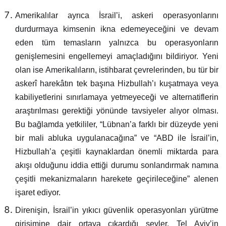
Amerikalılar ayrıca İsrail’i, askeri operasyonlarını
durdurmaya kimsenin ikna edemeyeceğini ve devam
eden tüm temasların yalnızca bu operasyonların
genişlemesini engellemeyi amaçladığını bildiriyor. Yeni
olan ise Amerikalıların, istihbarat çevrelerinden, bu tür bir
askerî harekâtın tek başına Hizbullah’ı kuşatmaya veya
kabiliyetlerini sınırlamaya yetmeyeceği ve alternatiflerin
araştırılması gerektiği yönünde tavsiyeler alıyor olması.
Bu bağlamda yetkililer, “Lübnan’a farklı bir düzeyde yeni
bir mali abluka uygulanacağına” ve “ABD ile İsrail’in,
Hizbullah’a çeşitli kaynaklardan önemli miktarda para
akışı olduğunu iddia ettiği durumu sonlandırmak namına
çeşitli mekanizmaların harekete geçirileceğine” alenen
işaret ediyor.
Direnişin, İsrail’in yıkıcı güvenlik operasyonları yürütme
girişimine dair ortaya çıkardığı şeyler, Tel Aviv’in