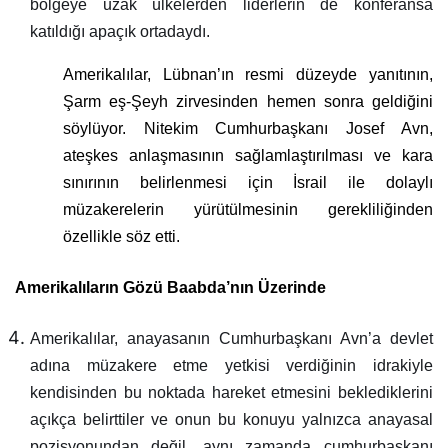
bölgeye uzak ülkelerden liderlerin de konferansa
katıldığı apaçık ortadaydı.
Amerikalılar, Lübnan’ın resmi düzeyde yanıtının,
Şarm eş-Şeyh zirvesinden hemen sonra geldiğini
söylüyor. Nitekim Cumhurbaşkanı Josef Avn,
ateşkes anlaşmasının sağlamlaştırılması ve kara
sınırının belirlenmesi için İsrail ile dolaylı
müzakerelerin yürütülmesinin gerekliliğinden
özellikle söz etti.
Amerikalıların Gözü Baabda’nın Üzerinde
Amerikalılar, anayasanın Cumhurbaşkanı Avn’a devlet
adına müzakere etme yetkisi verdiğinin idrakiyle
kendisinden bu noktada hareket etmesini beklediklerini
açıkça belirttiler ve onun bu konuyu yalnızca anayasal
pozisyonundan değil, aynı zamanda cumhurbaşkanı