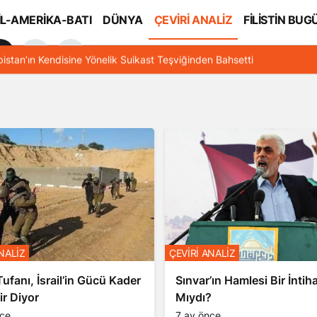
İL-AMERİKA-BATI
DÜNYA
ÇEVİRİ ANALİZ
FİLİSTİN BUG
l
bistan’ın Kendisine Yönelik Suikast Teşviğinden Bahsetti
ÇEVİRİ ANALİZ
NALİZ
Sınvar’ın Hamlesi Bir İntih
ufanı, İsrail’in Gücü Kader
Mıydı?
ir Diyor
7 ay önce
nce