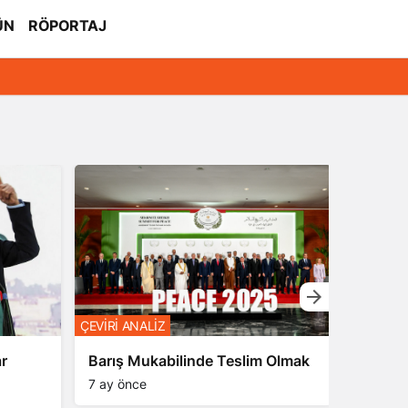
ÜN
RÖPORTAJ
ÇEVİRİ A
ÇEVİRİ ANALİZ
ar
İsrail,
Barış Mukabilinde Teslim Olmak
Hazırla
7 ay önce
7 ay ön