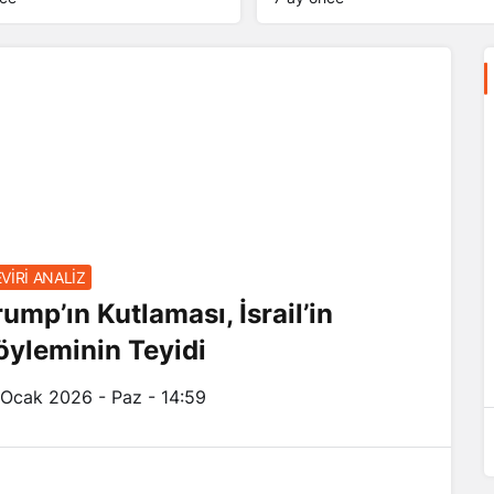
minin
VİRİ ANALİZ
ÇEVİRİ ANALİZ
rump’ın Kutlaması, İsrail’in
öyleminin Teyidi
Düşman Liderliğinin Farkındalığı
Değişiyor
 Ocak 2026 - Paz - 14:59