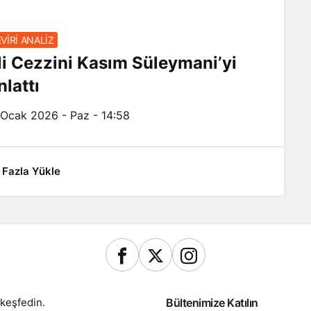
VİRİ ANALİZ
li Cezzini Kasım Süleymani’yi
nlattı
 Ocak 2026 - Paz - 14:58
 Fazla Yükle
keşfedin.
Bültenimize Katılın