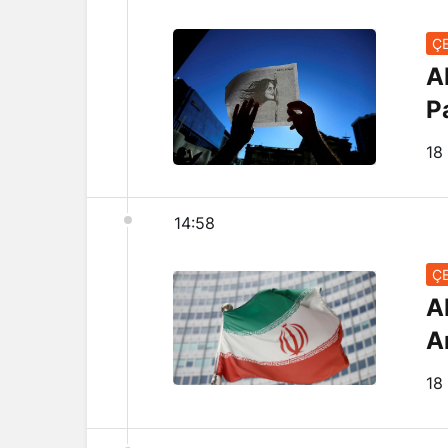
ÇE
A
P
18
14:58
ÇE
A
A
18