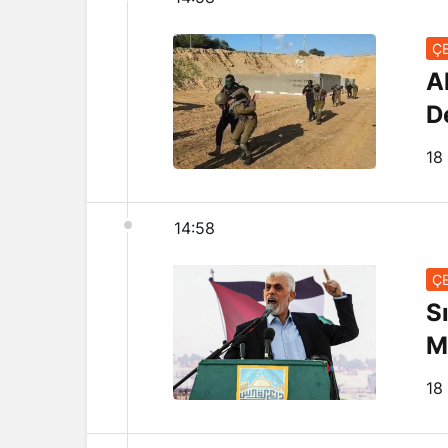
ÇE
A
D
18
14:58
ÇE
S
M
18