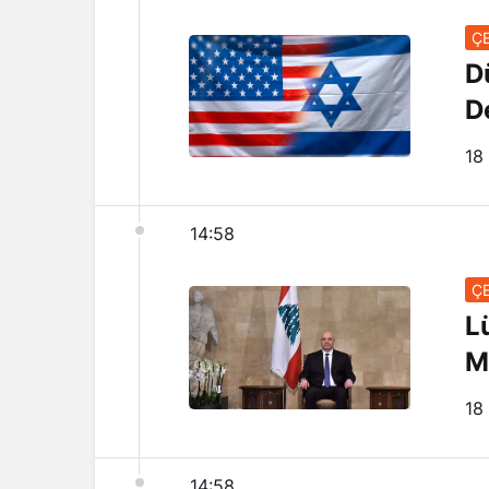
ÇE
D
D
18
14:58
ÇE
L
M
18
14:58