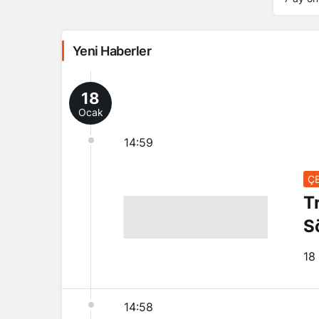
Yeni Haberler
ÇEVİRİ ANALİZ
18
Ocak
Trump’ın Kutlaması, İsrail’in Söyle
Teyidi
14:59
ÇE
T
S
18
14:58