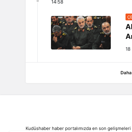
14:58
ÇE
A
A
18
Daha
Kudüshaber haber portalımızda en son gelişmeleri 