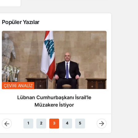
Popüler Yazılar
ÇEVİRİ AN
ÇEVİRİ ANALİZ
Aks
Lübnan Cumhurbaşkanı İsrail’le
Müzakere İstiyor
1
2
3
4
5