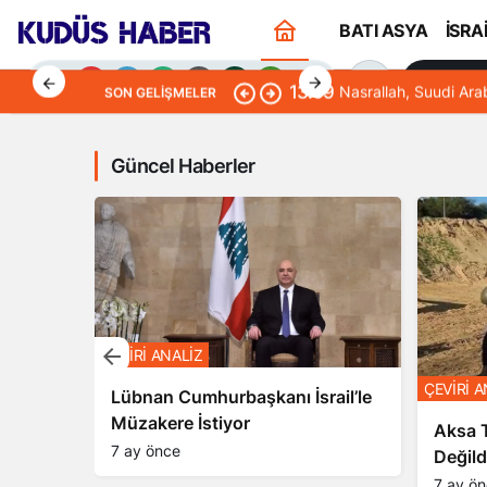
BATI ASYA
İSRA
Sana Öze
13:09
Nasrallah, Suudi Ara
SON GELIŞMELER
Güncel Haberler
Gündüz Modu
Gündüz modunu seçin.
Gece Modu
Gece modunu seçin.
ÇEVİRİ ANALİZ
ÇEVİRİ A
ndalığı
Lübnan Cumhurbaşkanı İsrail’le
Müzakere İstiyor
Sistem Modu
Aksa T
Sistem modunu seçin.
7 ay önce
Değild
7 ay ö