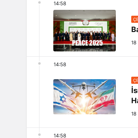
14:58
ÇE
B
18
14:58
ÇE
İs
H
18
14:58