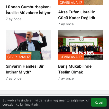
ÇEVİRİ ANALİZ
Lübnan Cumhurbaşkanı
Aksa Tufanı, İsrail’in
İsrail’le Müzakere İstiyor
Gücü Kader Değildir
7 ay önce
Diyor
7 ay önce
ÇEVİRİ ANALİZ
ÇEVİRİ ANALİZ
Sınvar’ın Hamlesi Bir
Barış Mukabilinde
İntihar Mıydı?
Teslim Olmak
7 ay önce
7 ay önce
Bu web sitesinde en iyi deneyimi yaşamanızı sağlamak için
Bir Cevap Yaz
Kabul
çerezler kullanılmaktadır.
Akış
Eczaneler
Trafik
Anasayfa