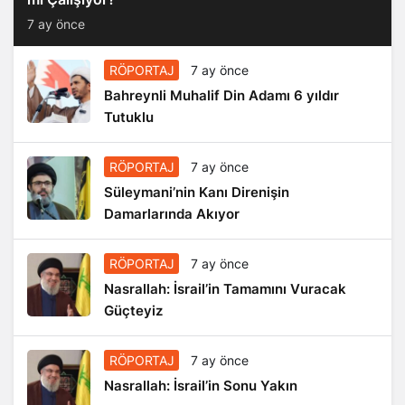
7 ay önce
RÖPORTAJ
7 ay önce
Bahreynli Muhalif Din Adamı 6 yıldır
Tutuklu
RÖPORTAJ
7 ay önce
Süleymani’nin Kanı Direnişin
Damarlarında Akıyor
RÖPORTAJ
7 ay önce
Nasrallah: İsrail’in Tamamını Vuracak
Güçteyiz
RÖPORTAJ
7 ay önce
Nasrallah: İsrail’in Sonu Yakın