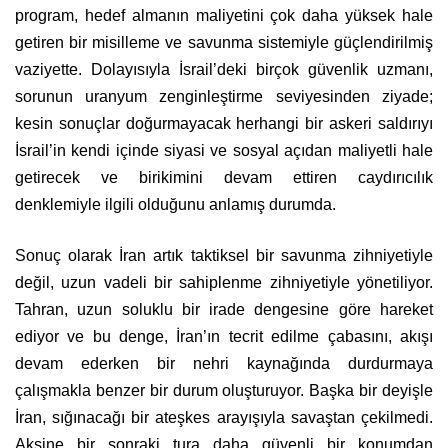
program, hedef almanın maliyetini çok daha yüksek hale
getiren bir misilleme ve savunma sistemiyle güçlendirilmiş
vaziyette. Dolayısıyla İsrail’deki birçok güvenlik uzmanı,
sorunun uranyum zenginleştirme seviyesinden ziyade;
kesin sonuçlar doğurmayacak herhangi bir askeri saldırıyı
İsrail’in kendi içinde siyasi ve sosyal açıdan maliyetli hale
getirecek ve birikimini devam ettiren caydırıcılık
denklemiyle ilgili olduğunu anlamış durumda.
Sonuç olarak İran artık taktiksel bir savunma zihniyetiyle
değil, uzun vadeli bir sahiplenme zihniyetiyle yönetiliyor.
Tahran, uzun soluklu bir irade dengesine göre hareket
ediyor ve bu denge, İran’ın tecrit edilme çabasını, akışı
devam ederken bir nehri kaynağında durdurmaya
çalışmakla benzer bir durum oluşturuyor. Başka bir deyişle
İran, sığınacağı bir ateşkes arayışıyla savaştan çekilmedi.
Aksine bir sonraki tura daha güvenli bir konumdan