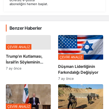
aboneliğini hemen başlat.
Benzer Haberler
ÇEVİRİ ANALİZ
Trump’ın Kutlaması,
ÇEVİRİ ANALİZ
İsrail’in Söyleminin
Düşman Liderliğinin
Teyidi
7 ay önce
Farkındalığı Değişiyor
7 ay önce
ÇEVİRİ ANALİZ