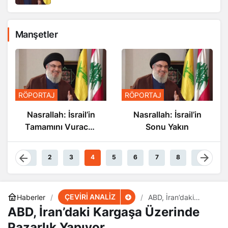
Manşetler
RÖPORTAJ
RÖPORTAJ
Nasrallah: İsrail’in
Nasrallah: İsrail’in
Tamamını Vuracak
Sonu Yakın
Güçteyiz
1
2
3
4
5
6
7
8
9
ÇEVİRİ ANALİZ
Haberler
ABD, İran’daki
Kargaşa Üzerinde
ABD, İran’daki Kargaşa Üzerinde
Pazarlık Yapıyor
Pazarlık Yapıyor