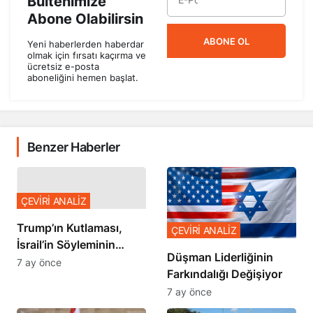
Bültenimize
Abone Olabilirsin
ABONE OL
Yeni haberlerden haberdar
olmak için fırsatı kaçırma ve
ücretsiz e-posta
aboneliğini hemen başlat.
Benzer Haberler
ÇEVİRİ ANALİZ
Trump’ın Kutlaması,
ÇEVİRİ ANALİZ
İsrail’in Söyleminin
Düşman Liderliğinin
Teyidi
7 ay önce
Farkındalığı Değişiyor
7 ay önce