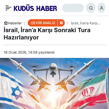
ABD, İran’daki Kargaşa
+
-
0
Paylaş
Üzerinde Pazarlık
ÇEVİRİ ANALİZ
Haberler
İsrail, İran’a Karşı
Sonraki Tura
İsrail, İran’a Karşı Sonraki Tura
Hazırlanıyor
Yapıyor
Hazırlanıyor
18 Ocak 2026, 14:58
yayınlandı