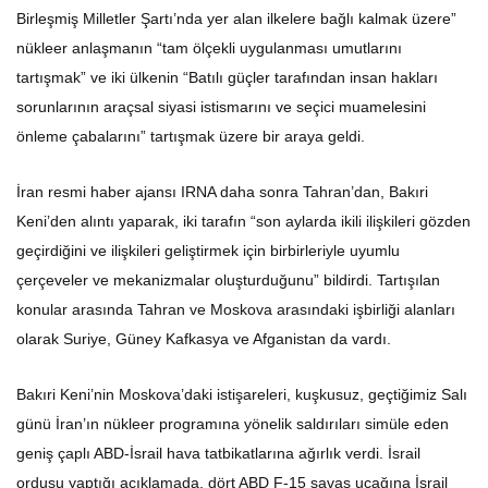
Birleşmiş Milletler Şartı’nda yer alan ilkelere bağlı kalmak üzere”
nükleer anlaşmanın “tam ölçekli uygulanması umutlarını
tartışmak” ve iki ülkenin “Batılı güçler tarafından insan hakları
sorunlarının araçsal siyasi istismarını ve seçici muamelesini
önleme çabalarını” tartışmak üzere bir araya geldi.
İran resmi haber ajansı IRNA daha sonra Tahran’dan, Bakıri
Keni’den alıntı yaparak, iki tarafın “son aylarda ikili ilişkileri gözden
geçirdiğini ve ilişkileri geliştirmek için birbirleriyle uyumlu
çerçeveler ve mekanizmalar oluşturduğunu” bildirdi. Tartışılan
konular arasında Tahran ve Moskova arasındaki işbirliği alanları
olarak Suriye, Güney Kafkasya ve Afganistan da vardı.
Bakıri Keni’nin Moskova’daki istişareleri, kuşkusuz, geçtiğimiz Salı
günü İran’ın nükleer programına yönelik saldırıları simüle eden
geniş çaplı ABD-İsrail hava tatbikatlarına ağırlık verdi. İsrail
ordusu yaptığı açıklamada, dört ABD F-15 savaş uçağına İsrail