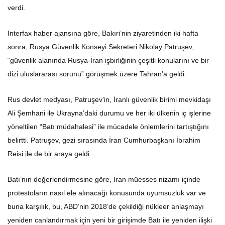
verdi.
Interfax haber ajansına göre, Bakıri’nin ziyaretinden iki hafta
sonra, Rusya Güvenlik Konseyi Sekreteri Nikolay Patruşev,
“güvenlik alanında Rusya-İran işbirliğinin çeşitli konularını ve bir
dizi uluslararası sorunu” görüşmek üzere Tahran’a geldi.
Rus devlet medyası, Patruşev’in, İranlı güvenlik birimi mevkidaşı
Ali Şemhani ile Ukrayna’daki durumu ve her iki ülkenin iç işlerine
yöneltilen “Batı müdahalesi” ile mücadele önlemlerini tartıştığını
belirtti. Patruşev, gezi sırasında İran Cumhurbaşkanı İbrahim
Reisi ile de bir araya geldi.
Batı’nın değerlendirmesine göre, İran müesses nizamı içinde
protestoların nasıl ele alınacağı konusunda uyumsuzluk var ve
buna karşılık, bu, ABD’nin 2018’de çekildiği nükleer anlaşmayı
yeniden canlandırmak için yeni bir girişimde Batı ile yeniden ilişki