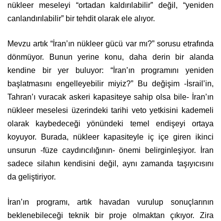
nükleer meseleyi “ortadan kaldırılabilir” değil, “yeniden
canlandırılabilir” bir tehdit olarak ele alıyor.
Mevzu artık “İran’ın nükleer gücü var mı?” sorusu etrafında
dönmüyor. Bunun yerine konu, daha derin bir alanda
kendine bir yer buluyor: “İran’ın programını yeniden
başlatmasını engelleyebilir miyiz?” Bu değişim -İsrail’in,
Tahran’ı vuracak askeri kapasiteye sahip olsa bile- İran’ın
nükleer meselesi üzerindeki tarihi veto yetkisini kademeli
olarak kaybedeceği yönündeki temel endişeyi ortaya
koyuyor. Burada, nükleer kapasiteyle iç içe giren ikinci
unsurun -füze caydırıcılığının- önemi belirginleşiyor. İran
sadece silahın kendisini değil, aynı zamanda taşıyıcısını
da geliştiriyor.
İran’ın programı, artık havadan vurulup sonuçlarının
beklenebileceği teknik bir proje olmaktan çıkıyor. Zira