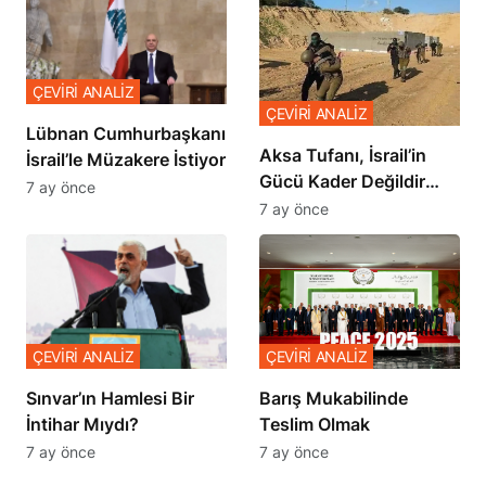
ÇEVİRİ ANALİZ
ÇEVİRİ ANALİZ
Lübnan Cumhurbaşkanı
Aksa Tufanı, İsrail’in
İsrail’le Müzakere İstiyor
Gücü Kader Değildir
7 ay önce
Diyor
7 ay önce
ÇEVİRİ ANALİZ
ÇEVİRİ ANALİZ
Sınvar’ın Hamlesi Bir
Barış Mukabilinde
İntihar Mıydı?
Teslim Olmak
7 ay önce
7 ay önce