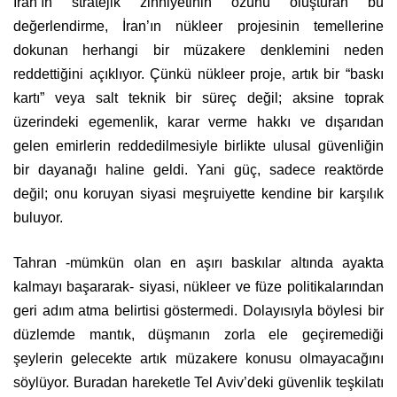
İran’ın stratejik zihniyetinin özünü oluşturan bu
değerlendirme, İran’ın nükleer projesinin temellerine
dokunan herhangi bir müzakere denklemini neden
reddettiğini açıklıyor. Çünkü nükleer proje, artık bir “baskı
kartı” veya salt teknik bir süreç değil; aksine toprak
üzerindeki egemenlik, karar verme hakkı ve dışarıdan
gelen emirlerin reddedilmesiyle birlikte ulusal güvenliğin
bir dayanağı haline geldi. Yani güç, sadece reaktörde
değil; onu koruyan siyasi meşruiyette kendine bir karşılık
buluyor.
Tahran -mümkün olan en aşırı baskılar altında ayakta
kalmayı başararak- siyasi, nükleer ve füze politikalarından
geri adım atma belirtisi göstermedi. Dolayısıyla böylesi bir
düzlemde mantık, düşmanın zorla ele geçiremediği
şeylerin gelecekte artık müzakere konusu olmayacağını
söylüyor. Buradan hareketle Tel Aviv’deki güvenlik teşkilatı