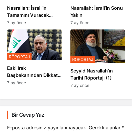
Nasrallah: İsrail’in
Nasrallah: İsrail’in Sonu
Tamamını Vuracak
Yakın
Güçteyiz
7 ay önce
7 ay önce
RÖPORTAJ
RÖPORTAJ
Eski Irak
Seyyid Nasrallah’ın
Başbakanından Dikkat
Tarihi Röportajı (1)
Çeken Açıklamalar
7 ay önce
7 ay önce
Bir Cevap Yaz
E-posta adresiniz yayınlanmayacak.
Gerekli alanlar
*