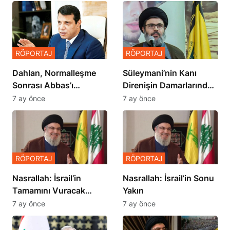
RÖPORTAJ
RÖPORTAJ
Dahlan, Normalleşme
Süleymani’nin Kanı
Sonrası Abbas’ı
Direnişin Damarlarında
Devirmeye mi Çalışıyor?
Akıyor
7 ay önce
7 ay önce
RÖPORTAJ
RÖPORTAJ
Nasrallah: İsrail’in
Nasrallah: İsrail’in Sonu
Tamamını Vuracak
Yakın
Güçteyiz
7 ay önce
7 ay önce