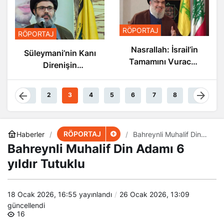
RÖPORTAJ
RÖPORTAJ
Nasrallah: İsrail’in
Süleymani’nin Kanı
Tamamını Vuracak
Direnişin
Güçteyiz
Damarlarında
Akıyor
1
2
3
4
5
6
7
8
9
RÖPORTAJ
Haberler
Bahreynli Muhalif Din
Adamı 6 yıldır Tutuklu
Bahreynli Muhalif Din Adamı 6
yıldır Tutuklu
18 Ocak 2026, 16:55
yayınlandı
26 Ocak 2026, 13:09
güncellendi
16