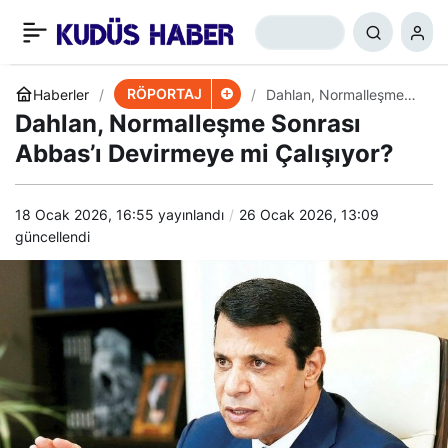
Bahreynli Muhalif Din
+
-
0
Paylaş
Adamı 6 yıldır Tutuklu
RÖPORTAJ
Haberler
Dahlan, Normalleşme
Sonrası Abbas’ı
Dahlan, Normalleşme Sonrası
Devirmeye mi Çalışıyor?
Abbas’ı Devirmeye mi Çalışıyor?
18 Ocak 2026, 16:55
yayınlandı
26 Ocak 2026, 13:09
güncellendi