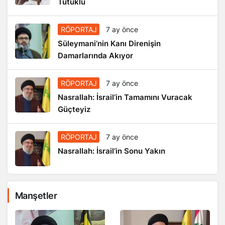
Tutuklu
RÖPORTAJ
7 ay önce
Süleymani’nin Kanı Direnişin
Damarlarında Akıyor
RÖPORTAJ
7 ay önce
Nasrallah: İsrail’in Tamamını Vuracak
Güçteyiz
RÖPORTAJ
7 ay önce
Nasrallah: İsrail’in Sonu Yakın
Manşetler