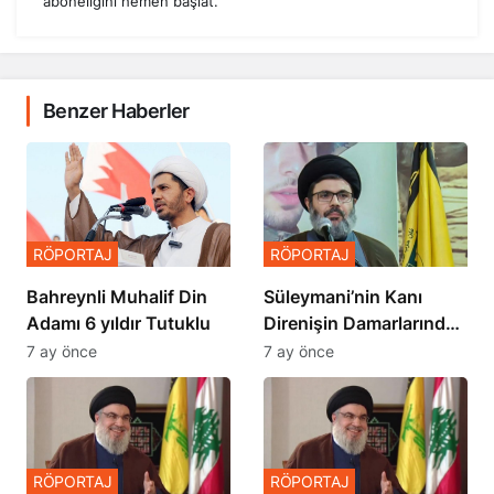
aboneliğini hemen başlat.
Benzer Haberler
RÖPORTAJ
RÖPORTAJ
Bahreynli Muhalif Din
Süleymani’nin Kanı
Adamı 6 yıldır Tutuklu
Direnişin Damarlarında
Akıyor
7 ay önce
7 ay önce
RÖPORTAJ
RÖPORTAJ