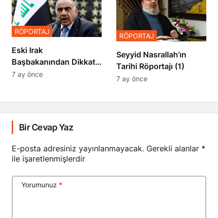
RÖPORTAJ
RÖPORTAJ
Eski Irak
Seyyid Nasrallah’ın
Başbakanından Dikkat
Tarihi Röportajı (1)
Çeken Açıklamalar
7 ay önce
7 ay önce
Bir Cevap Yaz
E-posta adresiniz yayınlanmayacak.
Gerekli alanlar
*
ile işaretlenmişlerdir
Yorumunuz
*