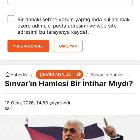
Bir dahaki sefere yorum yaptığımda kullanılmak
üzere adımı, e-posta adresimi ve web site
adresimi bu tarayıcıya kaydet.
YORUM GÖNDER
GIRIŞ YAP
ÇEVİRİ ANALİZ
Haberler
Sınvar’ın Hamlesi Bir
İntihar Mıydı?
Sınvar’ın Hamlesi Bir İntihar Mıydı?
18 Ocak 2026, 14:58
yayınlandı
1