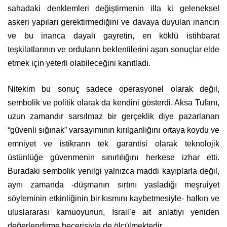
sahadaki denklemleri değiştirmenin illa ki geleneksel
askeri yapıları gerektirmediğini ve davaya duyulan inancın
ve bu inanca dayalı gayretin, en köklü istihbarat
teşkilatlarının ve orduların beklentilerini aşan sonuçlar elde
etmek için yeterli olabileceğini kanıtladı.
Nitekim bu sonuç sadece operasyonel olarak değil,
sembolik ve politik olarak da kendini gösterdi. Aksa Tufanı,
uzun zamandır sarsılmaz bir gerçeklik diye pazarlanan
“güvenli sığınak” varsayımının kırılganlığını ortaya koydu ve
emniyet ve istikrarın tek garantisi olarak teknolojik
üstünlüğe güvenmenin sınırlılığını herkese izhar etti.
Buradaki sembolik yenilgi yalnızca maddi kayıplarla değil,
aynı zamanda -düşmanın sırtını yasladığı meşruiyet
söyleminin etkinliğinin bir kısmını kaybetmesiyle- halkın ve
uluslararası kamuoyunun, İsrail’e ait anlatıyı yeniden
değerlendirme becerisiyle de ölçülmektedir.