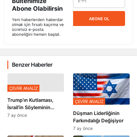
Bültenimize
Abone Olabilirsin
ABONE OL
Yeni haberlerden haberdar
olmak için fırsatı kaçırma ve
ücretsiz e-posta
aboneliğini hemen başlat.
Benzer Haberler
ÇEVİRİ ANALİZ
Trump’ın Kutlaması,
ÇEVİRİ ANALİZ
İsrail’in Söyleminin
Düşman Liderliğinin
Teyidi
7 ay önce
Farkındalığı Değişiyor
7 ay önce