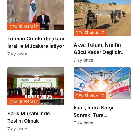
ÇEVİRİ ANALİZ
ÇEVİRİ ANALİZ
Lübnan Cumhurbaşkanı
Aksa Tufanı, İsrail’in
İsrail’le Müzakere İstiyor
Gücü Kader Değildir
7 ay önce
Diyor
7 ay önce
ÇEVİRİ ANALİZ
ÇEVİRİ ANALİZ
İsrail, İran’a Karşı
Barış Mukabilinde
Sonraki Tura
Teslim Olmak
Hazırlanıyor
7 ay önce
7 ay önce