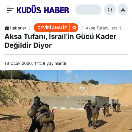
Sınvar’ın Hamlesi Bir
+
-
0
Paylaş
İntihar Mıydı?
ÇEVİRİ ANALİZ
Haberler
Aksa Tufanı, İsrail’in
Gücü Kader Değildir
Aksa Tufanı, İsrail’in Gücü Kader
Diyor
Değildir Diyor
18 Ocak 2026, 14:58
yayınlandı