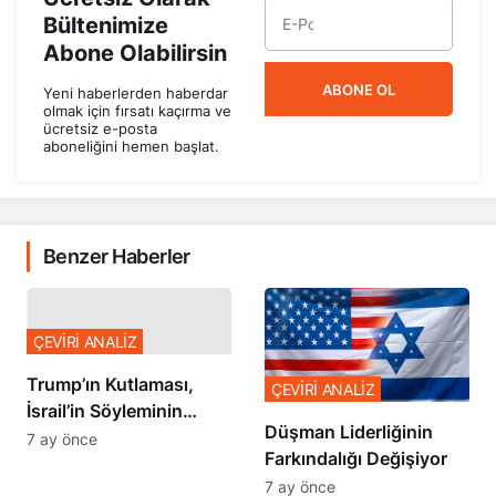
Bültenimize
Abone Olabilirsin
ABONE OL
Yeni haberlerden haberdar
olmak için fırsatı kaçırma ve
ücretsiz e-posta
aboneliğini hemen başlat.
Benzer Haberler
ÇEVİRİ ANALİZ
Trump’ın Kutlaması,
ÇEVİRİ ANALİZ
İsrail’in Söyleminin
Düşman Liderliğinin
Teyidi
7 ay önce
Farkındalığı Değişiyor
7 ay önce