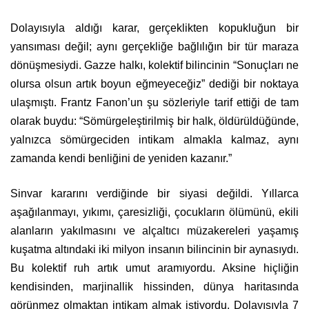
Dolayısıyla aldığı karar, gerçeklikten kopukluğun bir
yansıması değil; aynı gerçekliğe bağlılığın bir tür maraza
dönüşmesiydi. Gazze halkı, kolektif bilincinin “Sonuçları ne
olursa olsun artık boyun eğmeyeceğiz” dediği bir noktaya
ulaşmıştı. Frantz Fanon’un şu sözleriyle tarif ettiği de tam
olarak buydu: “Sömürgeleştirilmiş bir halk, öldürüldüğünde,
yalnızca sömürgeciden intikam almakla kalmaz, aynı
zamanda kendi benliğini de yeniden kazanır.”
Sinvar kararını verdiğinde bir siyasi değildi. Yıllarca
aşağılanmayı, yıkımı, çaresizliği, çocukların ölümünü, ekili
alanların yakılmasını ve alçaltıcı müzakereleri yaşamış
kuşatma altındaki iki milyon insanın bilincinin bir aynasıydı.
Bu kolektif ruh artık umut aramıyordu. Aksine hiçliğin
kendisinden, marjinallik hissinden, dünya haritasında
görünmez olmaktan intikam almak istiyordu. Dolayısıyla 7