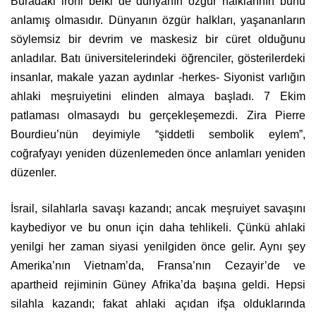
Buradaki ironi belki de dünyanın özgür halklarının bunu
anlamış olmasıdır. Dünyanın özgür halkları, yaşananların
söylemsiz bir devrim ve maskesiz bir cüret olduğunu
anladılar. Batı üniversitelerindeki öğrenciler, gösterilerdeki
insanlar, makale yazan aydınlar -herkes- Siyonist varlığın
ahlaki meşruiyetini elinden almaya başladı. 7 Ekim
patlaması olmasaydı bu gerçekleşemezdi. Zira Pierre
Bourdieu’nün deyimiyle “şiddetli sembolik eylem”,
coğrafyayı yeniden düzenlemeden önce anlamları yeniden
düzenler.
İsrail, silahlarla savaşı kazandı; ancak meşruiyet savaşını
kaybediyor ve bu onun için daha tehlikeli. Çünkü ahlaki
yenilgi her zaman siyasi yenilgiden önce gelir. Aynı şey
Amerika’nın Vietnam’da, Fransa’nın Cezayir’de ve
apartheid rejiminin Güney Afrika’da başına geldi. Hepsi
silahla kazandı; fakat ahlaki açıdan ifşa olduklarında