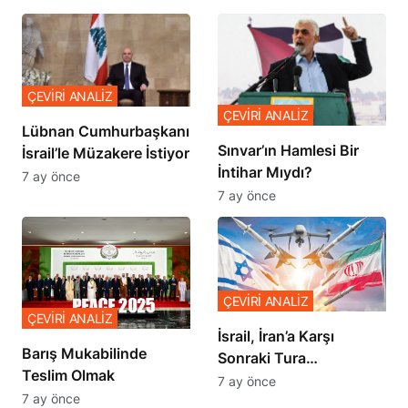
ÇEVİRİ ANALİZ
ÇEVİRİ ANALİZ
Lübnan Cumhurbaşkanı
Sınvar’ın Hamlesi Bir
İsrail’le Müzakere İstiyor
İntihar Mıydı?
7 ay önce
7 ay önce
ÇEVİRİ ANALİZ
ÇEVİRİ ANALİZ
İsrail, İran’a Karşı
Barış Mukabilinde
Sonraki Tura
Teslim Olmak
Hazırlanıyor
7 ay önce
7 ay önce