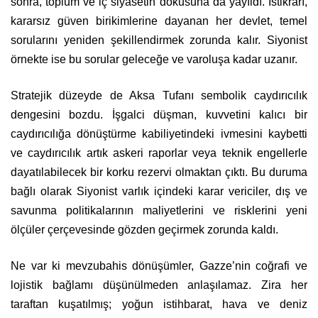
sonra, toplum ve iç siyasetin dokusuna da yayıldı. İstikrarı,
kararsız güven birikimlerine dayanan her devlet, temel
sorularını yeniden şekillendirmek zorunda kalır. Siyonist
örnekte ise bu sorular geleceğe ve varoluşa kadar uzanır.
Stratejik düzeyde de Aksa Tufanı sembolik caydırıcılık
dengesini bozdu. İşgalci düşman, kuvvetini kalıcı bir
caydırıcılığa dönüştürme kabiliyetindeki ivmesini kaybetti
ve caydırıcılık artık askeri raporlar veya teknik engellerle
dayatılabilecek bir korku rezervi olmaktan çıktı. Bu duruma
bağlı olarak Siyonist varlık içindeki karar vericiler, dış ve
savunma politikalarının maliyetlerini ve risklerini yeni
ölçüler çerçevesinde gözden geçirmek zorunda kaldı.
Ne var ki mevzubahis dönüşümler, Gazze’nin coğrafi ve
lojistik bağlamı düşünülmeden anlaşılamaz. Zira her
taraftan kuşatılmış; yoğun istihbarat, hava ve deniz