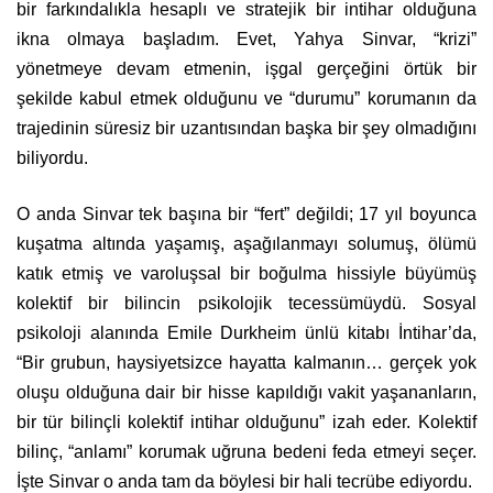
bir farkındalıkla hesaplı ve stratejik bir intihar olduğuna
ikna olmaya başladım. Evet, Yahya Sinvar, “krizi”
yönetmeye devam etmenin, işgal gerçeğini örtük bir
şekilde kabul etmek olduğunu ve “durumu” korumanın da
trajedinin süresiz bir uzantısından başka bir şey olmadığını
biliyordu.
O anda Sinvar tek başına bir “fert” değildi; 17 yıl boyunca
kuşatma altında yaşamış, aşağılanmayı solumuş, ölümü
katık etmiş ve varoluşsal bir boğulma hissiyle büyümüş
kolektif bir bilincin psikolojik tecessümüydü. Sosyal
psikoloji alanında Emile Durkheim ünlü kitabı İntihar’da,
“Bir grubun, haysiyetsizce hayatta kalmanın… gerçek yok
oluşu olduğuna dair bir hisse kapıldığı vakit yaşananların,
bir tür bilinçli kolektif intihar olduğunu” izah eder. Kolektif
bilinç, “anlamı” korumak uğruna bedeni feda etmeyi seçer.
İşte Sinvar o anda tam da böylesi bir hali tecrübe ediyordu.