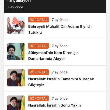
mi Çalışıyor?
7 ay önce
RÖPORTAJ
7 ay önce
Bahreynli Muhalif Din Adamı 6 yıldır
Tutuklu
RÖPORTAJ
7 ay önce
Süleymani’nin Kanı Direnişin
Damarlarında Akıyor
RÖPORTAJ
7 ay önce
Nasrallah: İsrail’in Tamamını Vuracak
Güçteyiz
RÖPORTAJ
7 ay önce
Nasrallah: İsrail’in Sonu Yakın