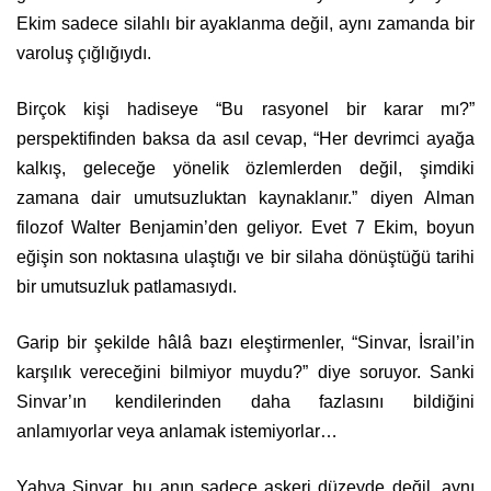
Ekim sadece silahlı bir ayaklanma değil, aynı zamanda bir
varoluş çığlığıydı.
Birçok kişi hadiseye “Bu rasyonel bir karar mı?”
perspektifinden baksa da asıl cevap, “Her devrimci ayağa
kalkış, geleceğe yönelik özlemlerden değil, şimdiki
zamana dair umutsuzluktan kaynaklanır.” diyen Alman
filozof Walter Benjamin’den geliyor. Evet 7 Ekim, boyun
eğişin son noktasına ulaştığı ve bir silaha dönüştüğü tarihi
bir umutsuzluk patlamasıydı.
Garip bir şekilde hâlâ bazı eleştirmenler, “Sinvar, İsrail’in
karşılık vereceğini bilmiyor muydu?” diye soruyor. Sanki
Sinvar’ın kendilerinden daha fazlasını bildiğini
anlamıyorlar veya anlamak istemiyorlar…
Yahya Sinvar, bu anın sadece askeri düzeyde değil, aynı