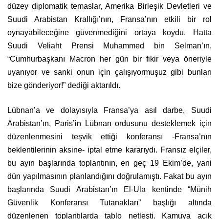
düzey diplomatik temaslar, Amerika Birleşik Devletleri ve
Suudi Arabistan Krallığı’nın, Fransa’nın etkili bir rol
oynayabileceğine güvenmediğini ortaya koydu. Hatta
Suudi Veliaht Prensi Muhammed bin Selman’ın,
“Cumhurbaşkanı Macron her gün bir fikir veya öneriyle
uyanıyor ve sanki onun için çalışıyormuşuz gibi bunları
bize gönderiyor!” dediği aktarıldı.
Lübnan’a ve dolayısıyla Fransa’ya asıl darbe, Suudi
Arabistan’ın, Paris’in Lübnan ordusunu desteklemek için
düzenlenmesini teşvik ettiği konferansı -Fransa’nın
beklentilerinin aksine- iptal etme kararıydı. Fransız elçiler,
bu ayın başlarında toplantının, en geç 19 Ekim’de, yani
dün yapılmasının planlandığını doğrulamıştı. Fakat bu ayın
başlarında Suudi Arabistan’ın El-Ula kentinde “Münih
Güvenlik Konferansı Tutanakları” başlığı altında
düzenlenen toplantılarda tablo netleşti. Kamuya açık