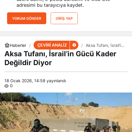
adresimi bu tarayıcıya kaydet.
YORUM GÖNDER
GIRIŞ YAP
ÇEVİRİ ANALİZ
Haberler
Aksa Tufanı, İsrail’in
Gücü Kader Değildir
Aksa Tufanı, İsrail’in Gücü Kader
Diyor
Değildir Diyor
18 Ocak 2026, 14:58
yayınlandı
0