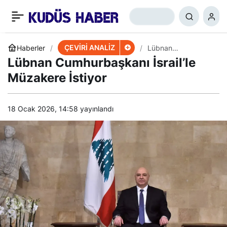
Aksa Tufanı, İsrail’in
+
-
0
Paylaş
Gücü Kader Değildir
ÇEVİRİ ANALİZ
Haberler
Lübnan
Cumhurbaşkanı
Lübnan Cumhurbaşkanı İsrail’le
İsrail’le Müzakere
Diyor
İstiyor
Müzakere İstiyor
18 Ocak 2026, 14:58
yayınlandı