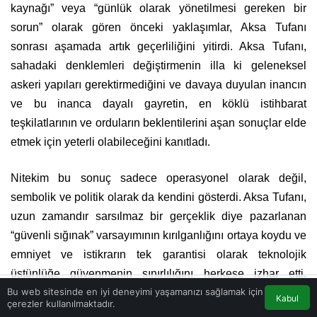
kaynağı” veya “günlük olarak yönetilmesi gereken bir
sorun” olarak gören önceki yaklaşımlar, Aksa Tufanı
sonrası aşamada artık geçerliliğini yitirdi. Aksa Tufanı,
sahadaki denklemleri değiştirmenin illa ki geleneksel
askeri yapıları gerektirmediğini ve davaya duyulan inancın
ve bu inanca dayalı gayretin, en köklü istihbarat
teşkilatlarının ve orduların beklentilerini aşan sonuçlar elde
etmek için yeterli olabileceğini kanıtladı.
Nitekim bu sonuç sadece operasyonel olarak değil,
sembolik ve politik olarak da kendini gösterdi. Aksa Tufanı,
uzun zamandır sarsılmaz bir gerçeklik diye pazarlanan
“güvenli sığınak” varsayımının kırılganlığını ortaya koydu ve
emniyet ve istikrarın tek garantisi olarak teknolojik
üstünlüğe güvenmenin sınırlılığını herkese izhar etti.
Bu web sitesinde en iyi deneyimi yaşamanızı sağlamak için
Buradaki sembolik yenilgi yalnızca maddi kayıplarla değil,
Kabul
çerezler kullanılmaktadır.
Akış
Eczaneler
Trafik
Anasayfa
aynı zamanda -düşmanın sırtını yasladığı meşruiyet