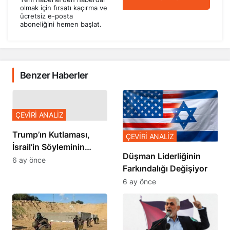
olmak için fırsatı kaçırma ve
ücretsiz e-posta
aboneliğini hemen başlat.
Benzer Haberler
ÇEVİRİ ANALİZ
Trump’ın Kutlaması,
ÇEVİRİ ANALİZ
İsrail’in Söyleminin
Düşman Liderliğinin
Teyidi
6 ay önce
Farkındalığı Değişiyor
6 ay önce