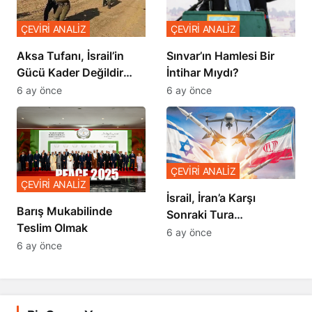
ÇEVİRİ ANALİZ
ÇEVİRİ ANALİZ
Sınvar’ın Hamlesi Bir
Aksa Tufanı, İsrail’in
İntihar Mıydı?
Gücü Kader Değildir
Diyor
6 ay önce
6 ay önce
ÇEVİRİ ANALİZ
ÇEVİRİ ANALİZ
İsrail, İran’a Karşı
Barış Mukabilinde
Sonraki Tura
Teslim Olmak
Hazırlanıyor
6 ay önce
6 ay önce