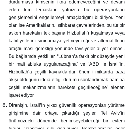
durdurmaya kimsenin ikna edemeyeceğini ve devam
eden tüm temasların yalnızca bu operasyonların
genişlemesini engellemeyi amaçladığını bildiriyor. Yeni
olan ise Amerikalıların, istihbarat çevrelerinden, bu tür bir
askerî harekâtın tek başına Hizbullah’ı kuşatmaya veya
kabiliyetlerini sınırlamaya yetmeyeceği ve alternatiflerin
araştırılması gerektiği yönünde tavsiyeler alıyor olması.
Bu bağlamda yetkililer, “Lübnan’a farklı bir düzeyde yeni
bir mali abluka uygulanacağına” ve “ABD ile İsrail’in,
Hizbullah’a çeşitli kaynaklardan önemli miktarda para
akışı olduğunu iddia ettiği durumu sonlandırmak namına
çeşitli mekanizmaların harekete geçirileceğine” alenen
işaret ediyor.
Direnişin, İsrail’in yıkıcı güvenlik operasyonları yürütme
girişimine dair ortaya çıkardığı şeyler, Tel Aviv’in
önümüzdeki dönemde benimseyebileceği bir eylem
türünü yansıtıyor gibi görünüyor. Bombalamalar, eğer