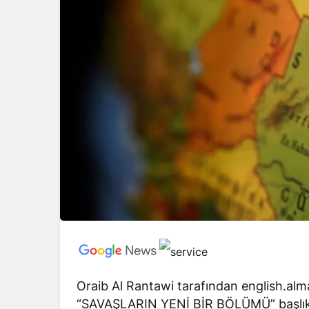
Oraib Al Rantawi tarafından english.alm
“SAVAŞLARIN YENİ BİR BÖLÜMÜ” başlıklı y