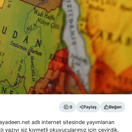
0
Paylaş
Beğen
ayadeen.net adlı internet sitesinde yayımlanan
azıyı siz kıymetli okuyucularımız için çevirdik.