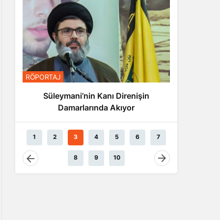
RÖPORTA
RÖPORTAJ
Nas
Süleymani’nin Kanı Direnişin
Damarlarında Akıyor
1
2
3
4
5
6
7
8
9
10