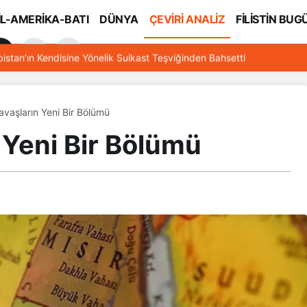
İL-AMERİKA-BATI
DÜNYA
ÇEVİRİ ANALİZ
FİLİSTİN BUG
l
bistan’ın Kendisine Yönelik Suikast Teşviğinden Bahsetti
vaşların Yeni Bir Bölümü
 Yeni Bir Bölümü