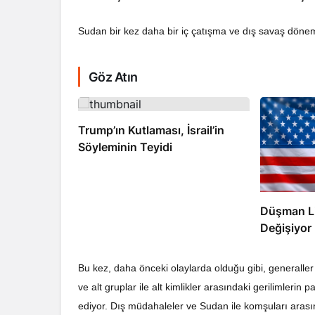
Sudan bir kez daha bir iç çatışma ve dış savaş dönem
Göz Atın
RÖPORTAJ
Trump’ın Kutlaması, İsrail’in
Dahlan, Normall
Söyleminin Teyidi
Abbas’ı Devirmeye
Düşman Lid
Değişiyor
Bu kez, daha önceki olaylarda olduğu gibi, generaller
ve alt gruplar ile alt kimlikler arasındaki gerilimlerin
ediyor. Dış müdahaleler ve Sudan ile komşuları arasın