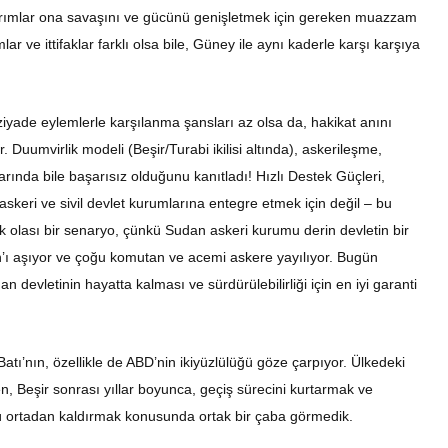
tırımlar ona savaşını ve gücünü genişletmek için gereken muazzam
lar ve ittifaklar farklı olsa bile, Güney ile aynı kaderle karşı karşıya
ziyade eylemlerle karşılanma şansları az olsa da, hakikat anını
 Duumvirlik modeli (Beşir/Turabi ikilisi altında), askerileşme,
ında bile başarısız olduğunu kanıtladı! Hızlı Destek Güçleri,
 askeri ve sivil devlet kurumlarına entegre etmek için değil – bu
k olası bir senaryo, çünkü Sudan askeri kurumu derin devletin bir
an’ı aşıyor ve çoğu komutan ve acemi askere yayılıyor. Bugün
devletinin hayatta kalması ve sürdürülebilirliği için en iyi garanti
ı’nın, özellikle de ABD’nin ikiyüzlülüğü göze çarpıyor. Ülkedeki
 Beşir sonrası yıllar boyunca, geçiş sürecini kurtarmak ve
nü ortadan kaldırmak konusunda ortak bir çaba görmedik.