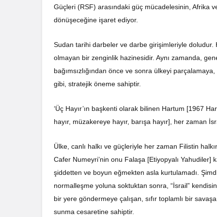
Güçleri (RSF) arasındaki güç mücadelesinin, Afrika ve ö
dönüşeceğine işaret ediyor.
Sudan tarihi darbeler ve darbe girişimleriyle doludur.
olmayan bir zenginlik hazinesidir. Aynı zamanda, genel 
bağımsızlığından önce ve sonra ülkeyi parçalamaya, b
gibi, stratejik öneme sahiptir.
‘Üç Hayır’ın başkenti olarak bilinen Hartum [1967 Hartu
hayır, müzakereye hayır, barışa hayır], her zaman İsra
Ülke, canlı halkı ve güçleriyle her zaman Filistin halk
Cafer Numeyri’nin onu Falaşa [Etiyopyalı Yahudiler] 
şiddetten ve boyun eğmekten asla kurtulamadı. Şimdi b
normalleşme yoluna soktuktan sonra, “İsrail” kendisi
bir yere göndermeye çalışan, sıfır toplamlı bir savaşa 
sunma cesaretine sahiptir.