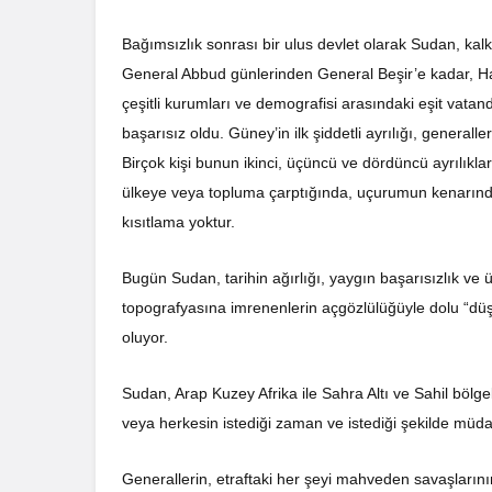
Bağımsızlık sonrası bir ulus devlet olarak Sudan, kalk
General Abbud günlerinden General Beşir’e kadar, Ha
çeşitli kurumları ve demografisi arasındaki eşit vat
başarısız oldu. Güney’in ilk şiddetli ayrılığı, generall
Birçok kişi bunun ikinci, üçüncü ve dördüncü ayrılıkl
ülkeye veya topluma çarptığında, uçurumun kenarından
kısıtlama yoktur.
Bugün Sudan, tarihin ağırlığı, yaygın başarısızlık ve
topografyasına imrenenlerin açgözlülüğüyle dolu “düşm
oluyor.
Sudan, Arap Kuzey Afrika ile Sahra Altı ve Sahil bölge
veya herkesin istediği zaman ve istediği şekilde müd
Generallerin, etraftaki her şeyi mahveden savaşlarının 