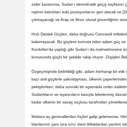
zafer kazanırsa, Sudan’ı demokratik geçiş sayfasını ç
rejimin kalıntıları eski pozisyonlarını geri alacak v
çıkmayacağı ve Arap ve Mısır ulusal güvenliğinin sürekl
Hızlı Destek Güçleri, daha doğrusu Cancavid milisleri
kalamayacak. Bu güçlere komuta eden adam güç ve kont
Kordofan’da yaptığı gibi Sudan’ı da mahvetmesine izin
konusunda güçlü bir şekilde rakip oluyor -Dışişleri B
Özgeçmişinde belirtildiği gibi, adam herhangi bir et
bazı sivil güçlerle yakınlaşması, ülkenin çeperlerinde
pekiştirirken, daha sonraki bir aşamada onları katletme
Sudanlıların ve isyancıların kanıyla lekelenmiş davranış
kadar ülkenin bir savaş suçlusu tarafından yönetileceğ
İktidara aç generallerden hiçbiri galip gelemezse, H
klanlarının yanı sıra sınır ötesi ittifaklardan yardım 