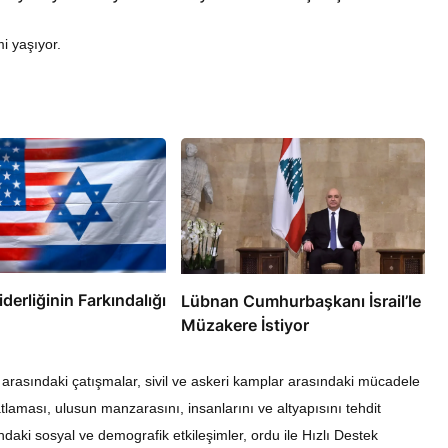
i yaşıyor.
RÖPORTAJ
eşme Sonrası
Bahreynli Muhalif Din Adamı 6
 mi Çalışıyor?
yıldır Tutuklu
erliğinin Farkındalığı
Lübnan Cumhurbaşkanı İsrail’le
Müzakere İstiyor
 arasındaki çatışmalar, sivil ve askeri kamplar arasındaki mücadele
 patlaması, ulusun manzarasını, insanlarını ve altyapısını tehdit
daki sosyal ve demografik etkileşimler, ordu ile Hızlı Destek