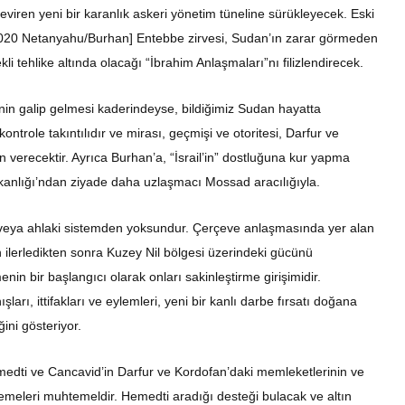
eviren yeni bir karanlık askeri yönetim tüneline sürükleyecek. Eski
e [2020 Netanyahu/Burhan] Entebbe zirvesi, Sudan’ın zarar görmeden
i tehlike altında olacağı “İbrahim Anlaşmaları”nı filizlendirecek.
nin galip gelmesi kaderindeyse, bildiğimiz Sudan hayatta
role takıntılıdır ve mirası, geçmişi ve otoritesi, Darfur ve
 verecektir. Ayrıca Burhan’a, “İsrail’in” dostluğuna kur yapma
akanlığı’ndan ziyade daha uzlaşmacı Mossad aracılığıyla.
ik veya ahlaki sistemden yoksundur. Çerçeve anlaşmasında yer alan
n ilerledikten sonra Kuzey Nil bölgesi üzerindeki gücünü
nin bir başlangıcı olarak onları sakinleştirme girişimidir.
ları, ittifakları ve eylemleri, yeni bir kanlı darbe fırsatı doğana
ini gösteriyor.
emedti ve Cancavid’in Darfur ve Kordofan’daki memleketlerinin ve
istemeleri muhtemeldir. Hemedti aradığı desteği bulacak ve altın