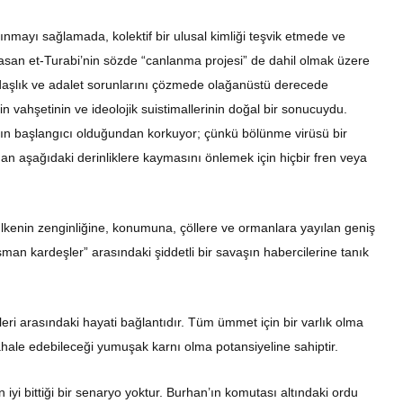
ınmayı sağlamada, kolektif bir ulusal kimliği teşvik etmede ve
san et-Turabi’nin sözde “canlanma projesi” de dahil olmak üzere
andaşlık ve adalet sorunlarını çözmede olağanüstü derecede
erin vahşetinin ve ideolojik suistimallerinin doğal bir sonucuydu.
arın başlangıcı olduğundan korkuyor; çünkü bölünme virüsü bir
 aşağıdaki derinliklere kaymasını önlemek için hiçbir fren veya
 ülkenin zenginliğine, konumuna, çöllere ve ormanlara yayılan geniş
an kardeşler” arasındaki şiddetli bir savaşın habercilerine tanık
leri arasındaki hayati bağlantıdır. Tüm ümmet için bir varlık olma
ahale edebileceği yumuşak karnı olma potansiyeline sahiptir.
iyi bittiği bir senaryo yoktur. Burhan’ın komutası altındaki ordu