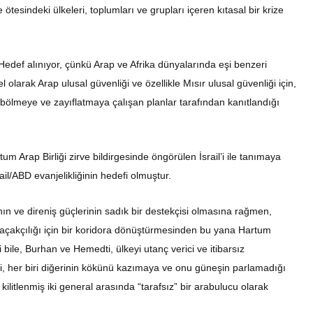
tesindeki ülkeleri, toplumları ve grupları içeren kıtasal bir krize
 Hedef alınıyor, çünkü Arap ve Afrika dünyalarında eşi benzeri
olarak Arap ulusal güvenliği ve özellikle Mısır ulusal güvenliği için,
ölmeye ve zayıflatmaya çalışan planlar tarafından kanıtlandığı
m Arap Birliği zirve bildirgesinde öngörülen İsrail’i ile tanımaya
il/ABD evanjelikliğinin hedefi olmuştur.
ının ve direniş güçlerinin sadık bir destekçisi olmasına rağmen,
kaçakçılığı için bir koridora dönüştürmesinden bu yana Hartum
ile, Burhan ve Hemedti, ülkeyi utanç verici ve itibarsız
ni, her biri diğerinin kökünü kazımaya ve onu güneşin parlamadığı
kilitlenmiş iki general arasında “tarafsız” bir arabulucu olarak