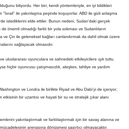
uğunu biliyordu. Her biri, kendi yöntemleriyle, en iyi bildikleri
in “İsrail” ile yakınlaşma peşinde koşuyorlar. ABD ile gizli anlaşma
de istediklerini elde ettiler. Bunun nedeni, Sudan’daki gerçek
ç de önemli olmadığı farklı bir yola sokması ve Sudanlıların
sya ve Çin ile geleneksel bağları canlandırmak da dahil olmak üzere
malarını sağlayacak olmasıdır.
e uluslararası oyunculara ve sahnedeki etkileyicilere ışık tuttu.
 hiçbir oyuncusu çatışmasızlık, ateşkes, tahliye ve yardım
”, Washington ve Londra ile birlikte Riyad ve Abu Dabi’yi de içeriyor;
kisinin bir uzantısı ve hayati bir su ve stratejik çıkar alanı
lerini yakınlaştırmak ve farklılaştırmak için bir savaş alanına ve
lik mücadelesinin arenasına dönüşmesi şaşırtıcı olmayacaktır.