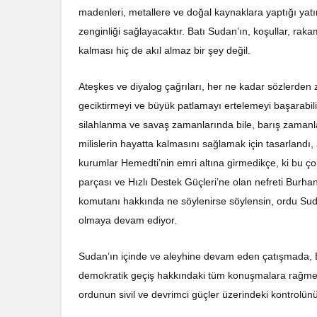
madenleri, metallere ve doğal kaynaklara yaptığı ya
zenginliği sağlayacaktır. Batı Sudan’ın, koşullar, rakam
kalması hiç de akıl almaz bir şey değil.
Ateşkes ve diyalog çağrıları, her ne kadar sözlerden 
geciktirmeyi ve büyük patlamayı ertelemeyi başarabilir.
silahlanma ve savaş zamanlarında bile, barış zamanlar
milislerin hayatta kalmasını sağlamak için tasarlandı,
kurumlar Hemedti’nin emri altına girmedikçe, ki bu ço
parçası ve Hızlı Destek Güçleri’ne olan nefreti Burh
komutanı hakkında ne söylenirse söylensin, ordu Sudan 
olmaya devam ediyor.
Sudan’ın içinde ve aleyhine devam eden çatışmada, Bat
demokratik geçiş hakkındaki tüm konuşmalara rağmen,
ordunun sivil ve devrimci güçler üzerindeki kontrolü