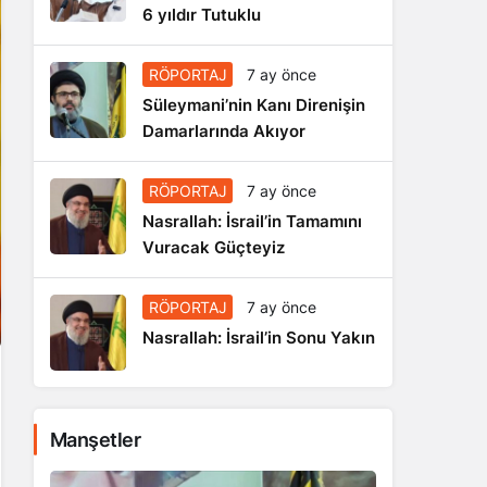
6 yıldır Tutuklu
RÖPORTAJ
7 ay önce
Süleymani’nin Kanı Direnişin
Damarlarında Akıyor
RÖPORTAJ
7 ay önce
Nasrallah: İsrail’in Tamamını
Vuracak Güçteyiz
RÖPORTAJ
7 ay önce
Nasrallah: İsrail’in Sonu Yakın
Manşetler