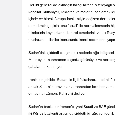
Her iki general de ekmeğin hangi tarafının tereyağlı old
kanalları kullanıyor, iktidarda kalmalarını sağlamak iç
içinde ve birçok Avrupa başkentiyle değişen dereceler
demokratik geçişin, onu “İsrail” ile normalleşmenin hi
ülkelerinin kaynaklarını kontrol etmelerini; ve de Ru
uluslararası ilişkiler konusunda kendi seçimlerini yap
Sudan’daki şiddetli çatışma bu nedenle ağır bölgesel v
Mısır oyunun tamamen dışında görünüyor ve neredeyse
çabalarına katılmıyor.
İronik bir şekilde, Sudan ile ilgili “uluslararası dörtlü
ancak Sudan’ın firavunlar zamanından beri her zaman et
olmasına rağmen, Kahire’yi dışlıyor.
Sudan’ın başka bir Yemen’e, yani Suudi ve BAE gündem
iki Körfez başkenti arasında şiddetli bir güç ve lider