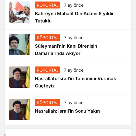
RÖPORTAJ
7 ay önce
Bahreynli Muhalif Din Adamı 6 yıldır
Tutuklu
RÖPORTAJ
7 ay önce
Süleymani’nin Kanı Direnişin
Damarlarında Akıyor
RÖPORTAJ
7 ay önce
Nasrallah: İsrail’in Tamamını Vuracak
Güçteyiz
RÖPORTAJ
7 ay önce
Nasrallah: İsrail’in Sonu Yakın