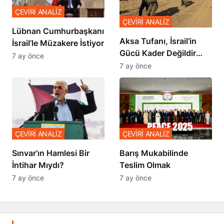
ÇEVİRİ ANALİZ
ÇEVİRİ ANALİZ
Lübnan Cumhurbaşkanı
Aksa Tufanı, İsrail’in
İsrail’le Müzakere İstiyor
Gücü Kader Değildir
7 ay önce
Diyor
7 ay önce
ÇEVİRİ ANALİZ
ÇEVİRİ ANALİZ
Sınvar’ın Hamlesi Bir
Barış Mukabilinde
İntihar Mıydı?
Teslim Olmak
7 ay önce
7 ay önce