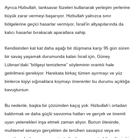
Ayrıca Hizbullah, tanksavar füzeleri kullanarak yerleşim yerlerine
büyük zarar vermeyi başarıyor. Hizbullah yalnızca sınır
bölgelerine geçici hasarlar vermiyor, İsrail’in altyapılarında da
kalıcı hasarlar bırakacak aparatlara sahip.
Kendisinden kat kat daha aşağı bir düşmana karşı 95 gün süren
bir savaş yaşamak durumunda kalan İsrail için, Güney
Lübnan’daki “bölgeyi temizleme” söyleminin orantılı hale
getirilmesi gerekiyor. Harekata birkaç tümen ayırmayı ve yüz
binlerce kişiyi sığınaklara koymayı önerenler bu durumu açıklığa
kavuştursun.
Bu nedenle, başka bir çözümden kaçış yok: Hizbullah’ı ortadan
kaldırmak ve daha güçlü savunma hatları ve gerçek ve önemli
uyarı yetenekleri inşa etmek zaman alıyor. Bunun ötesinde,
muhtemel senaryo gerçekten de tercihen savaşsız veya en
azından uluslararası meşruiyet altında savaşa girebileceğimiz bir