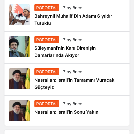
RÖPORTAJ
7 ay önce
Bahreynli Muhalif Din Adamı 6 yıldır
Tutuklu
RÖPORTAJ
7 ay önce
Süleymani’nin Kanı Direnişin
Damarlarında Akıyor
RÖPORTAJ
7 ay önce
Nasrallah: İsrail’in Tamamını Vuracak
Güçteyiz
RÖPORTAJ
7 ay önce
Nasrallah: İsrail’in Sonu Yakın