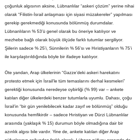
çoğunluk algısının aksine, Lübnanlılar “askeri çözüm” yerine nihai
olarak “Filistin-İsrail anlaşması için siyasi müzakereler” yapılması
gerekip gerekmediği konusunda bölünmüş durumdalar.
Lübnanlıların % 53’ü genel olarak bu öneriye katılıyor ve
mezhebe bağlı olarak büyük ölçüde farklı tutumlar sergiliyor.
Şiilerin sadece % 25’i, Sünnilerin % 56’sı ve Hıristiyanların % 75’i
ile karşılaştırıldığında böyle bir ifadeye katılıyor.
Öte yandan, Arap ülkelerinin “Gazze’deki askeri harekatını
protesto etmek için İsrail’le tüm temaslarını derhal kesmeleri”
gerektiği konusunda neredeyse oybirliği (% 99) var – ankete
katılan diğer ülkelerdeki benzer tutumlarla uyumlu. Dahası, çoğu
İsrail’in “bir gün yenilebilecek kadar zayıf ve bölünmüş” olduğu
konusunda hemfikirdir – sadece Hıristiyan ve Dürzi Lübnanlılar
arasında (yaklaşık % 15) durumun böyle olmadığına dair bir
azınlık algısı bile vardır. Yine de, ankete katılan diğer Arap
nüfuslarının çoğundan farklı olarak, Lübnan nüfusu arasında da