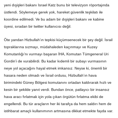
yeni dışişleri bakanı Israel Katz bunu bir televizyon röportajında
üstlendi. Söylemeye gerek yok, hareket güvenlik teşkilatı ile
koordine edilmedi. Ve bu adam bir dışişleri bakanı ve kabine
üyesi, sıradan bir twitter kullanıcısı değil.
Öte yandan Hizbullah’ın tepkisi küçümsenecek bir şey değil. İsrail
topraklarına sızmayı, müdahaleden kaçınmayı ve Kuzey
Komutanlığı’nı vurmayı başaran İHA, Komutan Tümgeneral Uri
Gordin’i de vurabilirdi. Bu kadar kıdemli bir subayı vurmasının
neye yol açacağını hayal etmek imkansız. Neyse ki, önemli bir
hasara neden olmadı ve İsrail ordusu, Hizbullah’ın hava
birimindeki Güney Bölgesi komutanını ortadan kaldırarak hızlı ve
kesin bir şekilde yanıt verdi. Bundan önce, patlayıcı bir insansız
hava aracı fırlatmak için yola çıkan örgütün fırlatma ekibi de
engellendi. Bu tür araçların her iki tarafça da hem saldırı hem de
istihbarat amaçlı kullanımının artmasına dikkat etmekte fayda var.