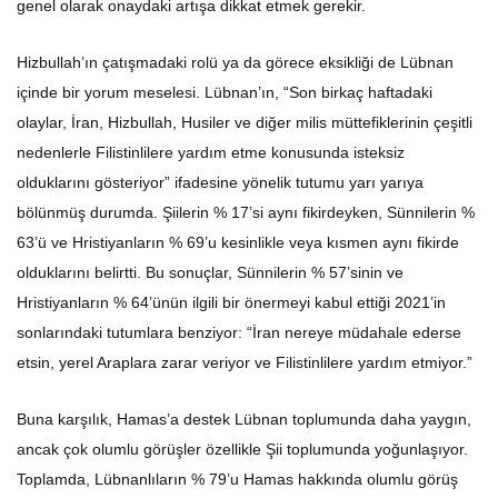
genel olarak onaydaki artışa dikkat etmek gerekir.
Hizbullah’ın çatışmadaki rolü ya da görece eksikliği de Lübnan
içinde bir yorum meselesi. Lübnan’ın, “Son birkaç haftadaki
olaylar, İran, Hizbullah, Husiler ve diğer milis müttefiklerinin çeşitli
nedenlerle Filistinlilere yardım etme konusunda isteksiz
olduklarını gösteriyor” ifadesine yönelik tutumu yarı yarıya
bölünmüş durumda. Şiilerin % 17’si aynı fikirdeyken, Sünnilerin %
63’ü ve Hristiyanların % 69’u kesinlikle veya kısmen aynı fikirde
olduklarını belirtti. Bu sonuçlar, Sünnilerin % 57’sinin ve
Hristiyanların % 64’ünün ilgili bir önermeyi kabul ettiği 2021’in
sonlarındaki tutumlara benziyor: “İran nereye müdahale ederse
etsin, yerel Araplara zarar veriyor ve Filistinlilere yardım etmiyor.”
Buna karşılık, Hamas’a destek Lübnan toplumunda daha yaygın,
ancak çok olumlu görüşler özellikle Şii toplumunda yoğunlaşıyor.
Toplamda, Lübnanlıların % 79’u Hamas hakkında olumlu görüş