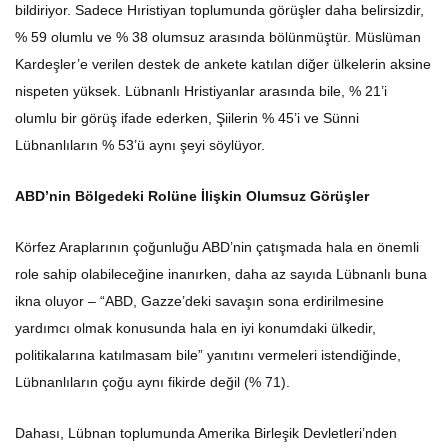
bildiriyor. Sadece Hıristiyan toplumunda görüşler daha belirsizdir,
% 59 olumlu ve % 38 olumsuz arasında bölünmüştür. Müslüman
Kardeşler’e verilen destek de ankete katılan diğer ülkelerin aksine
nispeten yüksek. Lübnanlı Hristiyanlar arasında bile, % 21’i
olumlu bir görüş ifade ederken, Şiilerin % 45’i ve Sünni
Lübnanlıların % 53’ü aynı şeyi söylüyor.
ABD’nin Bölgedeki Rolüne İlişkin Olumsuz Görüşler
Körfez Araplarının çoğunluğu ABD’nin çatışmada hala en önemli
role sahip olabileceğine inanırken, daha az sayıda Lübnanlı buna
ikna oluyor – “ABD, Gazze’deki savaşın sona erdirilmesine
yardımcı olmak konusunda hala en iyi konumdaki ülkedir,
politikalarına katılmasam bile” yanıtını vermeleri istendiğinde,
Lübnanlıların çoğu aynı fikirde değil (% 71).
Dahası, Lübnan toplumunda Amerika Birleşik Devletleri’nden