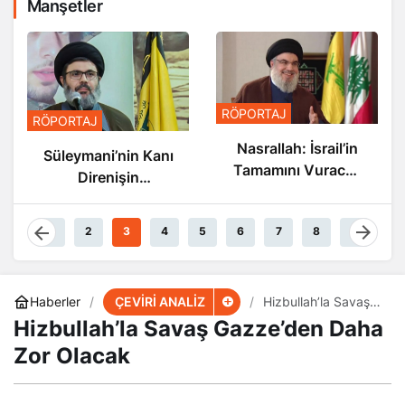
Manşetler
RÖPORTAJ
RÖPORTAJ
Nasrallah: İsrail’in
Nasrallah: İsrail’in
Sonu Yakın
Tamamını Vuracak
Güçteyiz
1
2
3
4
5
6
7
8
9
ÇEVİRİ ANALİZ
Haberler
Hizbullah’la Savaş
Gazze’den Daha
Hizbullah’la Savaş Gazze’den Daha
Zor Olacak
Zor Olacak
18 Ocak 2026, 14:08
yayınlandı