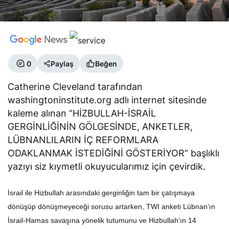
0
Paylaş
Beğen
Catherine Cleveland tarafından
washingtoninstitute.org adlı internet sitesinde
kaleme alınan “HİZBULLAH-İSRAİL
GERGİNLİĞİNİN GÖLGESİNDE, ANKETLER,
LÜBNANLILARIN İÇ REFORMLARA
ODAKLANMAK İSTEDİĞİNİ GÖSTERİYOR” başlıklı
yazıyı siz kıymetli okuyucularımız için çevirdik.
İsrail ile Hizbullah arasındaki gerginliğin tam bir çatışmaya
dönüşüp dönüşmeyeceği sorusu artarken, TWI anketi Lübnan’ın
İsrail-Hamas savaşına yönelik tutumunu ve Hizbullah’ın 14