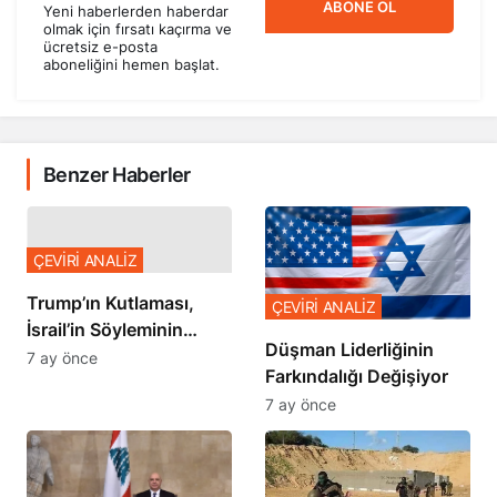
Yeni haberlerden haberdar
olmak için fırsatı kaçırma ve
ücretsiz e-posta
aboneliğini hemen başlat.
Benzer Haberler
ÇEVİRİ ANALİZ
Trump’ın Kutlaması,
ÇEVİRİ ANALİZ
İsrail’in Söyleminin
Düşman Liderliğinin
Teyidi
7 ay önce
Farkındalığı Değişiyor
7 ay önce