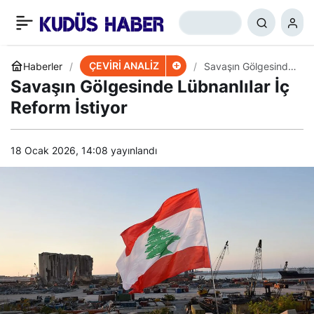
Hizbullah’la Savaş
+
-
0
Paylaş
Gazze’den Daha Zor
ÇEVİRİ ANALİZ
Haberler
Savaşın Gölgesinde
Lübnanlılar İç
Savaşın Gölgesinde Lübnanlılar İç
Reform İstiyor
Olacak
Reform İstiyor
18 Ocak 2026, 14:08
yayınlandı