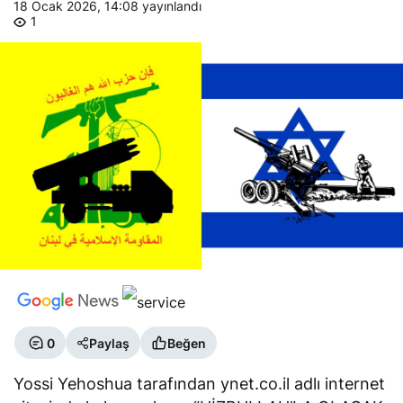
1
0
Paylaş
Beğen
Yossi Yehoshua tarafından ynet.co.il adlı internet
sitesinde kaleme alınan “HİZBULLAH’LA OLACAK