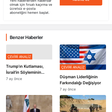
Yeni haberlerden haberdar
olmak için fırsatı kaçırma ve
ücretsiz e-posta
aboneliğini hemen başlat.
Benzer Haberler
ÇEVİRİ ANALİZ
Trump’ın Kutlaması,
ÇEVİRİ ANALİZ
İsrail’in Söyleminin
Düşman Liderliğinin
Teyidi
7 ay önce
Farkındalığı Değişiyor
7 ay önce