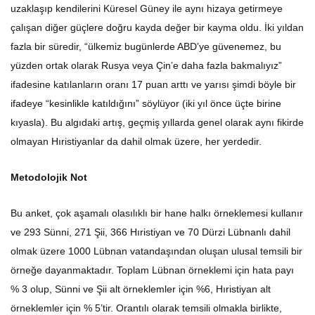
uzaklaşıp kendilerini Küresel Güney ile aynı hizaya getirmeye
çalışan diğer güçlere doğru kayda değer bir kayma oldu. İki yıldan
fazla bir süredir, “ülkemiz bugünlerde ABD’ye güvenemez, bu
yüzden ortak olarak Rusya veya Çin’e daha fazla bakmalıyız”
ifadesine katılanların oranı 17 puan arttı ve yarısı şimdi böyle bir
ifadeye “kesinlikle katıldığını” söylüyor (iki yıl önce üçte birine
kıyasla). Bu algıdaki artış, geçmiş yıllarda genel olarak aynı fikirde
olmayan Hıristiyanlar da dahil olmak üzere, her yerdedir.
Metodolojik Not
Bu anket, çok aşamalı olasılıklı bir hane halkı örneklemesi kullanır
ve 293 Sünni, 271 Şii, 366 Hıristiyan ve 70 Dürzi Lübnanlı dahil
olmak üzere 1000 Lübnan vatandaşından oluşan ulusal temsili bir
örneğe dayanmaktadır. Toplam Lübnan örneklemi için hata payı
% 3 olup, Sünni ve Şii alt örneklemler için %6, Hıristiyan alt
örneklemler için % 5’tir. Orantılı olarak temsili olmakla birlikte,