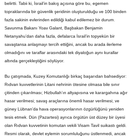
belirtti. Tabii ki, İsrail’in bakış açısına göre bu, egemen
topraklarında bir güvenlik şeridinin oluşturulduğu ve 100 binden
fazla sakinin evlerinden edildiği kabul edilemez bir durum.
Savunma Bakanı Yoav Galant, Başbakan Benjamin
Netanyahu’dan daha fazla, defalarca İsrail’in topyekün bir
savaştansa anlaşmayı tercih ettiğini, ancak bu arada ilerleme
olmadığını ve taraflar arasındaki tek diyaloğun aynı kurallar
altında gerçekleştiğini söylüyor.
Bu çatışmada, Kuzey Komutanlığı birkaç başarıdan bahsediyor:
Rıdvan kuvvetlerinin Litani nehrinin ötesine olmasa bile sınır
çitinden çıkarılması; Hizbullah’ın altyapısına ve karargahına ağır
hasar verilmesi; savaş araçlarına önemli hasar verilmesi; ve
güney Lübnan’da hava operasyonlarının özgürlüğünü yeniden
tesis etmek. Dün (Pazartesi) ayrıca örgütün üst düzey bir üyesi
olan Rıdvan kuvvetinin komutan vekili Visam Tavil suikastı geldi.
Resmi olarak, devlet eylemin sorumluluğunu üstlenmedi, ancak