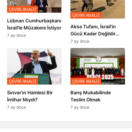
ÇEVİRİ ANALİZ
ÇEVİRİ ANALİZ
Lübnan Cumhurbaşkanı
Aksa Tufanı, İsrail’in
İsrail’le Müzakere İstiyor
Gücü Kader Değildir
7 ay önce
Diyor
7 ay önce
ÇEVİRİ ANALİZ
ÇEVİRİ ANALİZ
Sınvar’ın Hamlesi Bir
Barış Mukabilinde
İntihar Mıydı?
Teslim Olmak
7 ay önce
7 ay önce