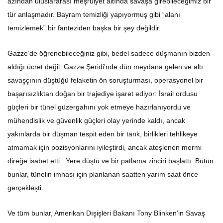
tür anlaşmadır. Bayram temizliği yapıyormuş gibi “alanı
temizlemek” bir fanteziden başka bir şey değildir.
Gazze’de öğrenebileceğiniz gibi, bedel sadece düşmanın bizden
aldığı ücret değil. Gazze Şeridi’nde dün meydana gelen ve altı
savaşçının düştüğü felaketin ön soruşturması, operasyonel bir
başarısızlıktan doğan bir trajediye işaret ediyor: İsrail ordusu
güçleri bir tünel güzergahını yok etmeye hazırlanıyordu ve
mühendislik ve güvenlik güçleri olay yerinde kaldı, ancak
yakınlarda bir düşman tespit eden bir tank, birlikleri tehlikeye
atmamak için pozisyonlarını iyileştirdi, ancak ateşlenen mermi
direğe isabet etti. Yere düştü ve bir patlama zinciri başlattı. Bütün
bunlar, tünelin imhası için planlanan saatten yarım saat önce
gerçekleşti.
Ve tüm bunlar, Amerikan Dışişleri Bakanı Tony Blinken’in Savaş
Kabinesi’ne yaptığı ziyaret sırasında gerçekleşiyor. Esas olarak,