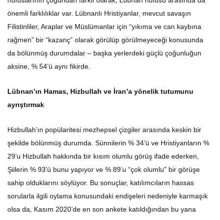
önemli farklılıklar var. Lübnanlı Hristiyanlar, mevcut savaşın
Filistinliler, Araplar ve Müslümanlar için “yıkıma ve can kaybına
rağmen” bir “kazanç” olarak görülüp görülmeyeceği konusunda
da bölünmüş durumdalar – başka yerlerdeki güçlü çoğunluğun
aksine, % 54’ü aynı fikirde.
Lübnan’ın Hamas, Hizbullah ve İran’a yönelik tutumunu
ayrıştırmak
Hizbullah’ın popülaritesi mezhepsel çizgiler arasında keskin bir
şekilde bölünmüş durumda. Sünnilerin % 34’ü ve Hristiyanların %
29’u Hizbullah hakkında bir kısım olumlu görüş ifade ederken,
Şiilerin % 93’ü bunu yapıyor ve % 89’u “çok olumlu” bir görüşe
sahip olduklarını söylüyor. Bu sonuçlar, katılımcıların hassas
sorularla ilgili oylama konusundaki endişeleri nedeniyle karmaşık
olsa da, Kasım 2020’de en son ankete katıldığından bu yana