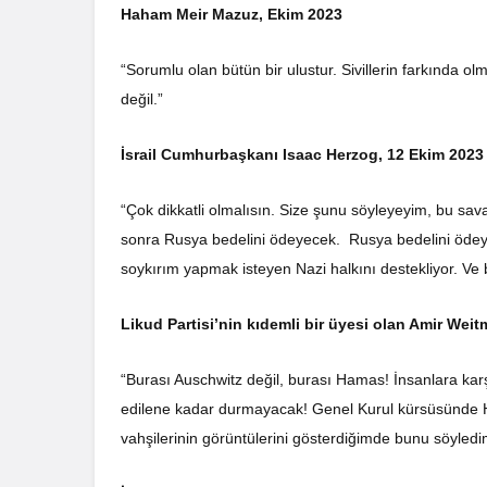
Haham Meir Mazuz, Ekim 2023
“Sorumlu olan bütün bir ulustur. Sivillerin farkında o
değil.”
İsrail Cumhurbaşkanı Isaac Herzog, 12 Ekim 2023
“Çok dikkatli olmalısın. Size şunu söyleyeyim, bu sa
sonra Rusya bedelini ödeyecek. Rusya bedelini ödeye
soykırım yapmak isteyen Nazi halkını destekliyor. V
Likud Partisi’nin kıdemli bir üyesi olan Amir Wei
“Burası Auschwitz değil, burası Hamas! İnsanlara kar
edilene kadar durmayacak! Genel Kurul kürsüsünde Hama
vahşilerinin görüntülerini gösterdiğimde bunu söyledi