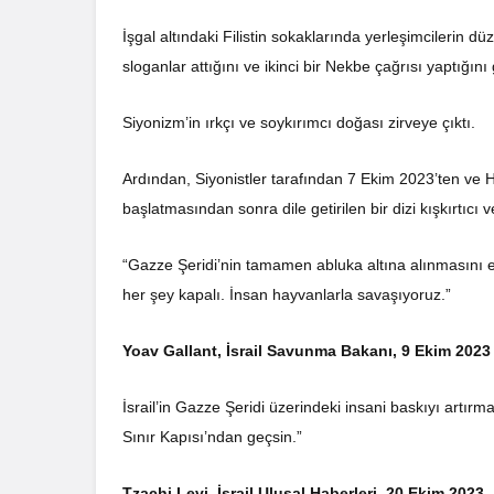
İşgal altındaki Filistin sokaklarında yerleşimcilerin dü
sloganlar attığını ve ikinci bir Nekbe çağrısı yaptığını
Siyonizm’in ırkçı ve soykırımcı doğası zirveye çıktı.
Ardından, Siyonistler tarafından 7 Ekim 2023’ten ve H
başlatmasından sonra dile getirilen bir dizi kışkırtıcı 
“Gazze Şeridi’nin tamamen abluka altına alınmasını 
her şey kapalı. İnsan hayvanlarla savaşıyoruz.”
Yoav Gallant, İsrail Savunma Bakanı, 9 Ekim 2023
İsrail’in Gazze Şeridi üzerindeki insani baskıyı artı
Sınır Kapısı’ndan geçsin.”
Tzachi Levi, İsrail Ulusal Haberleri, 20 Ekim 2023