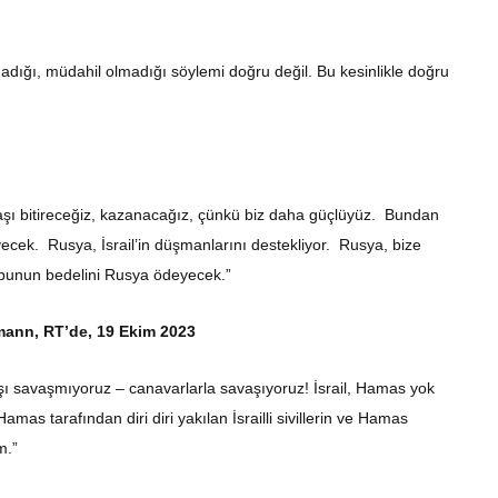
lmadığı, müdahil olmadığı söylemi doğru değil. Bu kesinlikle doğru
vaşı bitireceğiz, kazanacağız, çünkü biz daha güçlüyüz. Bundan
cek. Rusya, İsrail’in düşmanlarını destekliyor. Rusya, bize
e bunun bedelini Rusya ödeyecek.”
tmann, RT’de, 19 Ekim 2023
şı savaşmıyoruz – canavarlarla savaşıyoruz! İsrail, Hamas yok
s tarafından diri diri yakılan İsrailli sivillerin ve Hamas
m.”