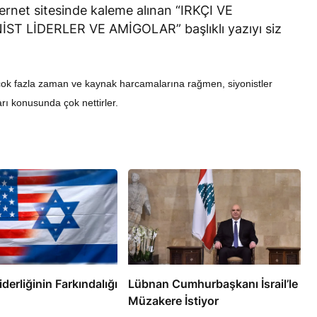
nternet sitesinde kaleme alınan “IRKÇI VE
T LİDERLER VE AMİGOLAR” başlıklı yazıyı siz
n çok fazla zaman ve kaynak harcamalarına rağmen, siyonistler
arı konusunda çok nettirler.
RÖPORTAJ
f Din Adamı 6
Süleymani’nin Kanı Direnişin
tuklu
Damarlarında Akıyor
erliğinin Farkındalığı
Lübnan Cumhurbaşkanı İsrail’le
Müzakere İstiyor