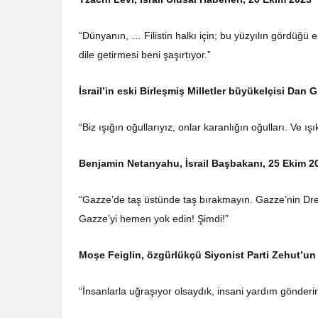
“Dünyanın, … Filistin halkı için; bu yüzyılın gördüğü 
dile getirmesi beni şaşırtıyor.”
İsrail’in eski Birleşmiş Milletler büyükelçisi Dan 
“Biz ışığın oğullarıyız, onlar karanlığın oğulları. Ve ış
Benjamin Netanyahu, İsrail Başbakanı, 25 Ekim 2
“Gazze’de taş üstünde taş bırakmayın. Gazze’nin Dr
Gazze’yi hemen yok edin! Şimdi!”
Moşe Feiglin, özgürlükçü Siyonist Parti Zehut’un 
“İnsanlarla uğraşıyor olsaydık, insani yardım gönderi