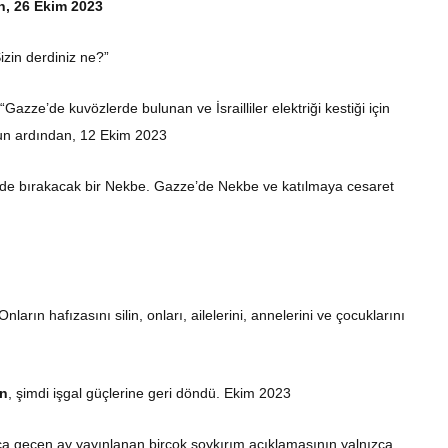
an, 26 Ekim 2023
Sizin derdiniz ne?”
“Gazze’de kuvözlerde bulunan ve İsrailliler elektriği kestiği için
un ardından, 12 Ekim 2023
gede bırakacak bir Nekbe. Gazze’de Nekbe ve katılmaya cesaret
ların hafızasını silin, onları, ailelerini, annelerini ve çocuklarını
in
, şimdi işgal güçlerine geri döndü. Ekim 2023
ızca geçen ay yayınlanan birçok soykırım açıklamasının yalnızca