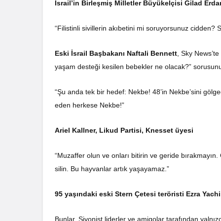
İsrail’in Birleşmiş Milletler Büyükelçisi Gilad Erd
“Filistinli sivillerin akıbetini mi soruyorsunuz cidden? 
Eski İsrail Başbakanı Naftali Bennett
, Sky News’te 
yaşam desteği kesilen bebekler ne olacak?” sorusun
“Şu anda tek bir hedef: Nekbe! 48’in Nekbe’sini göl
eden herkese Nekbe!”
Ariel Kallner, Likud Partisi, Knesset üyesi
“Muzaffer olun ve onları bitirin ve geride bırakmayın. On
silin. Bu hayvanlar artık yaşayamaz.”
95 yaşındaki eski Stern Çetesi teröristi Ezra Yach
Bunlar, Siyonist liderler ve amigolar tarafından yaln