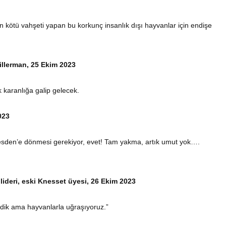
en kötü vahşeti yapan bu korkunç insanlık dışı hayvanlar için endişe
Gillerman, 25 Ekim 2023
ık karanlığa galip gelecek.
023
esden’e dönmesi gerekiyor, evet! Tam yakma, artık umut yok….
lideri, eski Knesset üyesi, 26 Ekim 2023
rdik ama hayvanlarla uğraşıyoruz.”