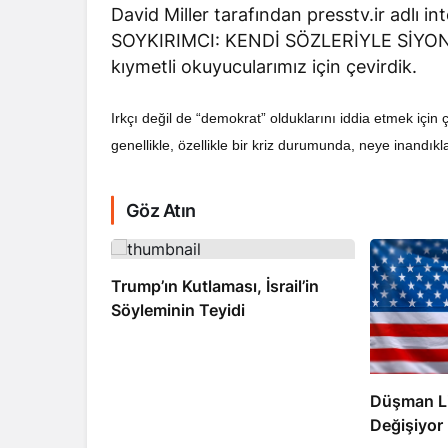
David Miller tarafından presstv.ir adlı i
SOYKIRIMCI: KENDİ SÖZLERİYLE SİYONİS
kıymetli okuyucularımız için çevirdik.
Irkçı değil de “demokrat” olduklarını iddia etmek içi
genellikle, özellikle bir kriz durumunda, neye inandıkl
RTAJ
RÖPORTAJ
ahlan, Normalleşme Sonrası
Bahreynli Muhali
Göz Atın
bas’ı Devirmeye mi Çalışıyor?
yıldır Tu
Trump’ın Kutlaması, İsrail’in
Söyleminin Teyidi
Düşman Lid
Değişiyor