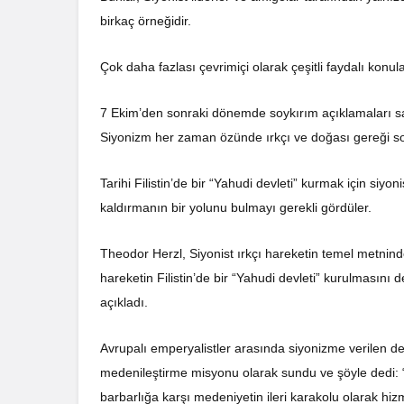
birkaç örneğidir.
Çok daha fazlası çevrimiçi olarak çeşitli faydalı konu
7 Ekim’den sonraki dönemde soykırım açıklamaları salg
Siyonizm her zaman özünde ırkçı ve doğası gereği soyk
Tarihi Filistin’de bir “Yahudi devleti” kurmak için siyo
kaldırmanın bir yolunu bulmayı gerekli gördüler.
Theodor Herzl, Siyonist ırkçı hareketin temel metninden
hareketin Filistin’de bir “Yahudi devleti” kurulmasını
açıkladı.
Avrupalı emperyalistler arasında siyonizme verilen de
medenileştirme misyonu olarak sundu ve şöyle dedi: “A
barbarlığa karşı medeniyetin ileri karakolu olarak hiz