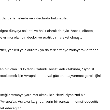
larda, derlemelerde ve videolarda bulunabilir.
ını dünyayı şok etti ve haklı olarak da öyle. Ancak, elbette,
ırımcı olan bir ideoloji ve pratik bir hareket olmuştur.
nistler, yerlileri ya öldürerek ya da terk etmeye zorlayarak ortadan
 biri olan 1896 tarihli Yahudi Devleti adlı kitabında, Siyonist
 desteklemek için Avrupalı emperyal güçlere başvurması gerektiğini
steği artırmaya yardımcı olmak için Herzl, siyonizmi bir
vrupa’ya, Asya’ya karşı bariyerin bir parçasını temsil edeceğiz;
met edeceğiz.”