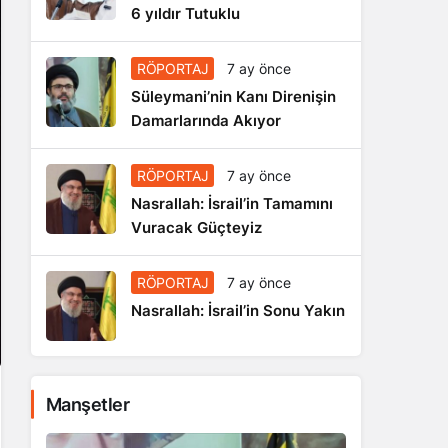
6 yıldır Tutuklu
RÖPORTAJ
7 ay önce
Süleymani’nin Kanı Direnişin
Damarlarında Akıyor
RÖPORTAJ
7 ay önce
Nasrallah: İsrail’in Tamamını
Vuracak Güçteyiz
RÖPORTAJ
7 ay önce
Nasrallah: İsrail’in Sonu Yakın
Manşetler