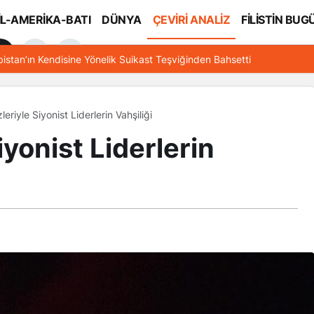
İL-AMERİKA-BATI
DÜNYA
ÇEVİRİ ANALİZ
FİLİSTİN BUG
l
bistan’ın Kendisine Yönelik Suikast Teşviğinden Bahsetti
eriyle Siyonist Liderlerin Vahşiliği
iyonist Liderlerin