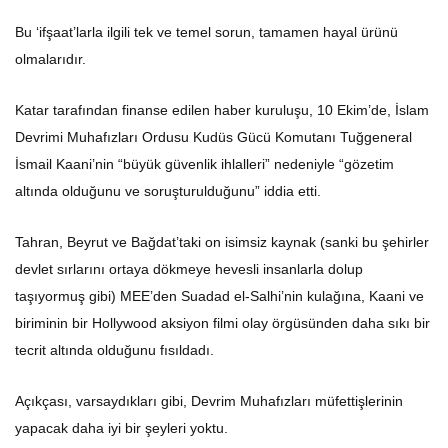
Bu ‘ifşaat’larla ilgili tek ve temel sorun, tamamen hayal ürünü
olmalarıdır.
Katar tarafından finanse edilen haber kuruluşu, 10 Ekim’de, İslam
Devrimi Muhafızları Ordusu Kudüs Gücü Komutanı Tuğgeneral
İsmail Kaani’nin “büyük güvenlik ihlalleri” nedeniyle “gözetim
altında olduğunu ve soruşturulduğunu” iddia etti.
Tahran, Beyrut ve Bağdat’taki on isimsiz kaynak (sanki bu şehirler
devlet sırlarını ortaya dökmeye hevesli insanlarla dolup
taşıyormuş gibi) MEE’den Suadad el-Salhi’nin kulağına, Kaani ve
biriminin bir Hollywood aksiyon filmi olay örgüsünden daha sıkı bir
tecrit altında olduğunu fısıldadı.
Açıkçası, varsaydıkları gibi, Devrim Muhafızları müfettişlerinin
yapacak daha iyi bir şeyleri yoktu.