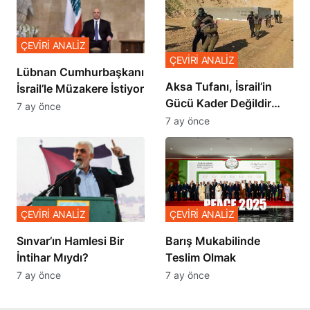
ÇEVİRİ ANALİZ
ÇEVİRİ ANALİZ
Lübnan Cumhurbaşkanı
Aksa Tufanı, İsrail’in
İsrail’le Müzakere İstiyor
Gücü Kader Değildir
7 ay önce
Diyor
7 ay önce
ÇEVİRİ ANALİZ
ÇEVİRİ ANALİZ
Sınvar’ın Hamlesi Bir
Barış Mukabilinde
İntihar Mıydı?
Teslim Olmak
7 ay önce
7 ay önce