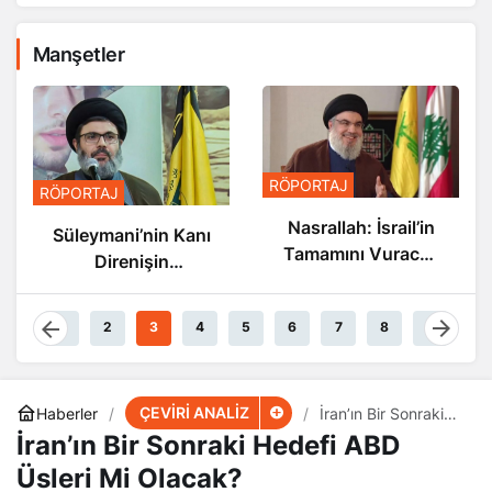
Manşetler
RÖPORTAJ
RÖPORTAJ
Nasrallah: İsrail’in
Nasrallah: İsrail’in
ı
Sonu Yakın
Tamamını Vuracak
Güçteyiz
1
2
3
4
5
6
7
8
9
ÇEVİRİ ANALİZ
Haberler
İran’ın Bir Sonraki
Hedefi ABD Üsleri
İran’ın Bir Sonraki Hedefi ABD
Mi Olacak?
Üsleri Mi Olacak?