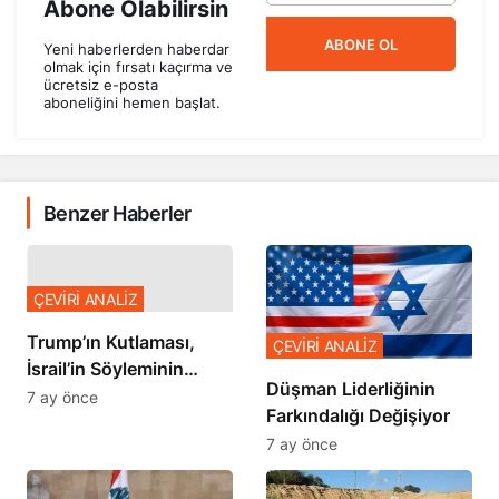
Abone Olabilirsin
ABONE OL
Yeni haberlerden haberdar
olmak için fırsatı kaçırma ve
ücretsiz e-posta
aboneliğini hemen başlat.
Benzer Haberler
ÇEVİRİ ANALİZ
Trump’ın Kutlaması,
ÇEVİRİ ANALİZ
İsrail’in Söyleminin
Düşman Liderliğinin
Teyidi
7 ay önce
Farkındalığı Değişiyor
7 ay önce