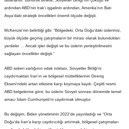
ardından ABD’nin Irak’ı işgalinin ardından, Amerika’nın Batı
Asya’daki stratejik öncelikleri önemli ölçüde değişti.
McKenzie’nin belirttiği gibi: “Bölgedeki, Orta Doğu’daki üslerimiz,
büyük ölçüde geçmiş çatışmaların bir mirası olarak bulundukları
yerdeler … Ancak işler değişti ve bu üslerin yerleştirilmesini
sağlayan öncelikler değişti.”
ABD askeri varlığının odak noktası, Sovyetler Birliği’ni
caydırmaktan İran’ın ve bölgesel müttefiklerinin Direniş
Ekseni’ndeki artan etkisine karşı koymaya kaydı. Çeşitli resmi
ABD belgelerine göre, bu üslerin Sovyet sonrası dönemde temel
amacı İslam Cumhuriyeti’ni caydırmak olmuştur.
Bu değişim, Biden yönetiminin 2022’de yayınladığı ve “Orta
Doğu’da İran’a karşı caydırıcılığı artırmak, bölgesel çatışmaları
azaltmak, bölgedeki çeşitli ortaklar arasındaki entegrasyonu