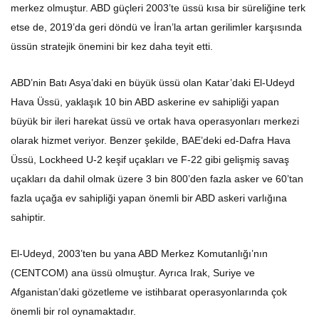
merkez olmuştur. ABD güçleri 2003’te üssü kısa bir süreliğine terk
etse de, 2019’da geri döndü ve İran’la artan gerilimler karşısında
üssün stratejik önemini bir kez daha teyit etti.
ABD’nin Batı Asya’daki en büyük üssü olan Katar’daki El-Udeyd
Hava Üssü, yaklaşık 10 bin ABD askerine ev sahipliği yapan
büyük bir ileri harekat üssü ve ortak hava operasyonları merkezi
olarak hizmet veriyor. Benzer şekilde, BAE’deki ed-Dafra Hava
Üssü, Lockheed U-2 keşif uçakları ve F-22 gibi gelişmiş savaş
uçakları da dahil olmak üzere 3 bin 800’den fazla asker ve 60’tan
fazla uçağa ev sahipliği yapan önemli bir ABD askeri varlığına
sahiptir.
El-Udeyd, 2003’ten bu yana ABD Merkez Komutanlığı’nın
(CENTCOM) ana üssü olmuştur. Ayrıca Irak, Suriye ve
Afganistan’daki gözetleme ve istihbarat operasyonlarında çok
önemli bir rol oynamaktadır.