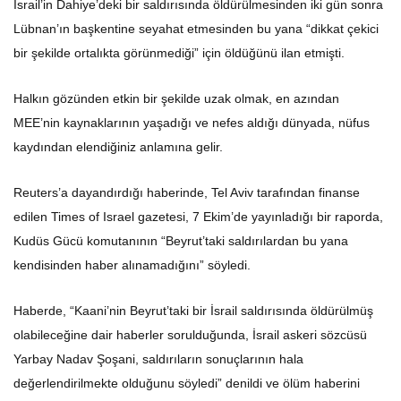
İsrail’in Dahiye’deki bir saldırısında öldürülmesinden iki gün sonra
Lübnan’ın başkentine seyahat etmesinden bu yana “dikkat çekici
bir şekilde ortalıkta görünmediği” için öldüğünü ilan etmişti.
Halkın gözünden etkin bir şekilde uzak olmak, en azından
MEE’nin kaynaklarının yaşadığı ve nefes aldığı dünyada, nüfus
kaydından elendiğiniz anlamına gelir.
Reuters’a dayandırdığı haberinde, Tel Aviv tarafından finanse
edilen Times of Israel gazetesi, 7 Ekim’de yayınladığı bir raporda,
Kudüs Gücü komutanının “Beyrut’taki saldırılardan bu yana
kendisinden haber alınamadığını” söyledi.
Haberde, “Kaani’nin Beyrut’taki bir İsrail saldırısında öldürülmüş
olabileceğine dair haberler sorulduğunda, İsrail askeri sözcüsü
Yarbay Nadav Şoşani, saldırıların sonuçlarının hala
değerlendirilmekte olduğunu söyledi” denildi ve ölüm haberini