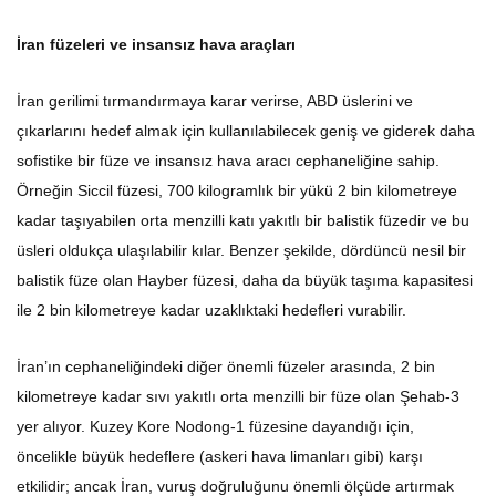
İran füzeleri ve insansız hava araçları
İran gerilimi tırmandırmaya karar verirse, ABD üslerini ve
çıkarlarını hedef almak için kullanılabilecek geniş ve giderek daha
sofistike bir füze ve insansız hava aracı cephaneliğine sahip.
Örneğin Siccil füzesi, 700 kilogramlık bir yükü 2 bin kilometreye
kadar taşıyabilen orta menzilli katı yakıtlı bir balistik füzedir ve bu
üsleri oldukça ulaşılabilir kılar. Benzer şekilde, dördüncü nesil bir
balistik füze olan Hayber füzesi, daha da büyük taşıma kapasitesi
ile 2 bin kilometreye kadar uzaklıktaki hedefleri vurabilir.
İran’ın cephaneliğindeki diğer önemli füzeler arasında, 2 bin
kilometreye kadar sıvı yakıtlı orta menzilli bir füze olan Şehab-3
yer alıyor. Kuzey Kore Nodong-1 füzesine dayandığı için,
öncelikle büyük hedeflere (askeri hava limanları gibi) karşı
etkilidir; ancak İran, vuruş doğruluğunu önemli ölçüde artırmak