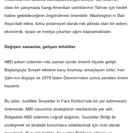
olası bir çatışmada hangi Amerikan varlıklarının Tahran için hedef
haline gelebileceğinin öngörülmesi önemlidir. Washington’ın Batı
Asya’daki etkisi, tümü potansiyel olarak risk altında olan bir askeri,
ekonomik, siyasi ve medya çıkarları ağını kapsamaktadır.
Değişen zamanlar, gelişen tehditler
ABD askeri üslerinin rolü zaman içinde önemli ölçüde gelişti.
Başlangıçta Sovyet etkisine karşı koymayı amaçlayan üsler, İran
Şahı’nın düşüşü ve 1979 İslam Devrimi’nden sonra yeniden önem
kazandı.
Bu üsler, özellikle Sovyetler’in Fars Körfezi’nde bir yer edinmesini
önlemede, ABD savunma stratejisinin merkezinde yer aldı.
Bölgedeki ABD üslerinin coğrafi dağılımı, Sovyetler Birliği ile
yüzleşmek ve stratejik konumlara odaklanmak için özel olarak
tasarlandı. Bununla birlikte, Sovyetler Birliği’nin çöküşü ve