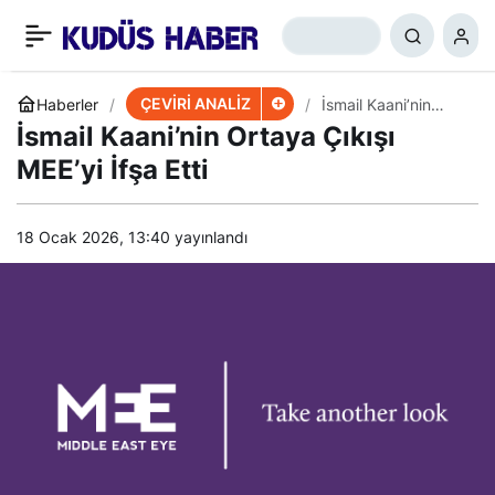
İran’ın Bir Sonraki Hedefi
+
-
0
Paylaş
ABD Üsleri Mi Olacak?
ÇEVİRİ ANALİZ
Haberler
İsmail Kaani’nin
Ortaya Çıkışı MEE’yi
İsmail Kaani’nin Ortaya Çıkışı
İfşa Etti
MEE’yi İfşa Etti
18 Ocak 2026, 13:40
yayınlandı