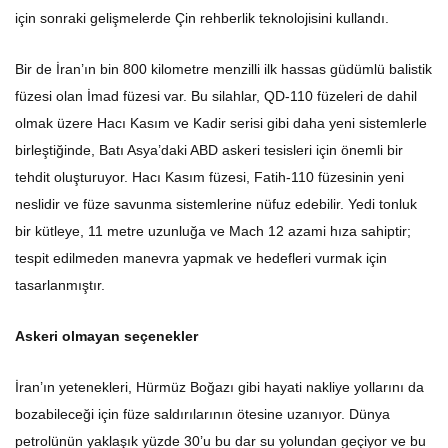
için sonraki gelişmelerde Çin rehberlik teknolojisini kullandı.
Bir de İran’ın bin 800 kilometre menzilli ilk hassas güdümlü balistik
füzesi olan İmad füzesi var. Bu silahlar, QD-110 füzeleri de dahil
olmak üzere Hacı Kasım ve Kadir serisi gibi daha yeni sistemlerle
birleştiğinde, Batı Asya’daki ABD askeri tesisleri için önemli bir
tehdit oluşturuyor. Hacı Kasım füzesi, Fatih-110 füzesinin yeni
neslidir ve füze savunma sistemlerine nüfuz edebilir. Yedi tonluk
bir kütleye, 11 metre uzunluğa ve Mach 12 azami hıza sahiptir;
tespit edilmeden manevra yapmak ve hedefleri vurmak için
tasarlanmıştır.
Askeri olmayan seçenekler
İran’ın yetenekleri, Hürmüz Boğazı gibi hayati nakliye yollarını da
bozabileceği için füze saldırılarının ötesine uzanıyor. Dünya
petrolünün yaklaşık yüzde 30’u bu dar su yolundan geçiyor ve bu