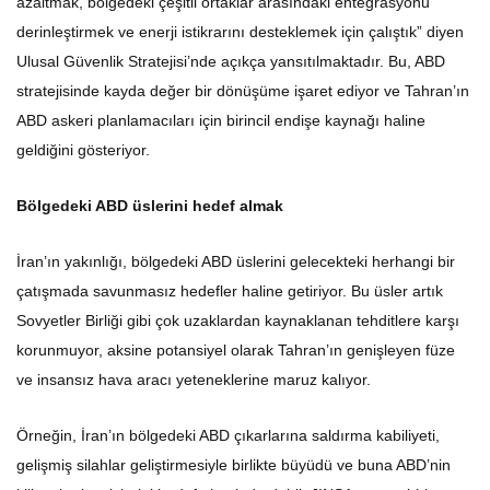
derinleştirmek ve enerji istikrarını desteklemek için çalıştık” diyen
Ulusal Güvenlik Stratejisi’nde açıkça yansıtılmaktadır. Bu, ABD
stratejisinde kayda değer bir dönüşüme işaret ediyor ve Tahran’ın
ABD askeri planlamacıları için birincil endişe kaynağı haline
geldiğini gösteriyor.
Bölgedeki ABD üslerini hedef almak
İran’ın yakınlığı, bölgedeki ABD üslerini gelecekteki herhangi bir
çatışmada savunmasız hedefler haline getiriyor. Bu üsler artık
Sovyetler Birliği gibi çok uzaklardan kaynaklanan tehditlere karşı
korunmuyor, aksine potansiyel olarak Tahran’ın genişleyen füze
ve insansız hava aracı yeteneklerine maruz kalıyor.
Örneğin, İran’ın bölgedeki ABD çıkarlarına saldırma kabiliyeti,
gelişmiş silahlar geliştirmesiyle birlikte büyüdü ve buna ABD’nin
kilit askeri tesislerini hedef almak da dahil. JINSA raporu birkaç