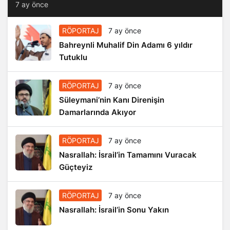
7 ay önce
RÖPORTAJ
7 ay önce
Bahreynli Muhalif Din Adamı 6 yıldır
Tutuklu
RÖPORTAJ
7 ay önce
Süleymani’nin Kanı Direnişin
Damarlarında Akıyor
RÖPORTAJ
7 ay önce
Nasrallah: İsrail’in Tamamını Vuracak
Güçteyiz
RÖPORTAJ
7 ay önce
Nasrallah: İsrail’in Sonu Yakın