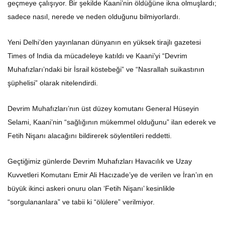
geçmeye çalışıyor. Bir şekilde Kaani’nin öldüğüne ikna olmuşlardı;
sadece nasıl, nerede ve neden olduğunu bilmiyorlardı.
Yeni Delhi’den yayınlanan dünyanın en yüksek tirajlı gazetesi
Times of India da mücadeleye katıldı ve Kaani’yi “Devrim
Muhafızları’ndaki bir İsrail köstebeği” ve “Nasrallah suikastının
şüphelisi” olarak nitelendirdi.
Devrim Muhafızları’nın üst düzey komutanı General Hüseyin
Selami, Kaani’nin “sağlığının mükemmel olduğunu” ilan ederek ve
Fetih Nişanı alacağını bildirerek söylentileri reddetti.
Geçtiğimiz günlerde Devrim Muhafızları Havacılık ve Uzay
Kuvvetleri Komutanı Emir Ali Hacızade’ye de verilen ve İran’ın en
büyük ikinci askeri onuru olan ‘Fetih Nişanı’ kesinlikle
“sorgulananlara” ve tabii ki “ölülere” verilmiyor.