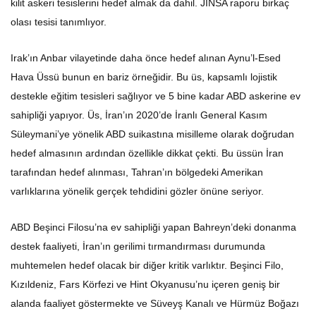
olası tesisi tanımlıyor.
Irak’ın Anbar vilayetinde daha önce hedef alınan Aynu’l-Esed
Hava Üssü bunun en bariz örneğidir. Bu üs, kapsamlı lojistik
destekle eğitim tesisleri sağlıyor ve 5 bine kadar ABD askerine ev
sahipliği yapıyor. Üs, İran’ın 2020’de İranlı General Kasım
Süleymani’ye yönelik ABD suikastına misilleme olarak doğrudan
hedef almasının ardından özellikle dikkat çekti. Bu üssün İran
tarafından hedef alınması, Tahran’ın bölgedeki Amerikan
varlıklarına yönelik gerçek tehdidini gözler önüne seriyor.
ABD Beşinci Filosu’na ev sahipliği yapan Bahreyn’deki donanma
destek faaliyeti, İran’ın gerilimi tırmandırması durumunda
muhtemelen hedef olacak bir diğer kritik varlıktır. Beşinci Filo,
Kızıldeniz, Fars Körfezi ve Hint Okyanusu’nu içeren geniş bir
alanda faaliyet göstermekte ve Süveyş Kanalı ve Hürmüz Boğazı