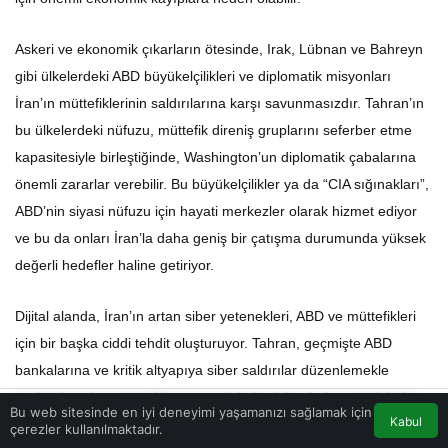
Askeri ve ekonomik çıkarların ötesinde, Irak, Lübnan ve Bahreyn
gibi ülkelerdeki ABD büyükelçilikleri ve diplomatik misyonları
İran’ın müttefiklerinin saldırılarına karşı savunmasızdır. Tahran’ın
bu ülkelerdeki nüfuzu, müttefik direniş gruplarını seferber etme
kapasitesiyle birleştiğinde, Washington’un diplomatik çabalarına
önemli zararlar verebilir. Bu büyükelçilikler ya da “CIA sığınakları”,
ABD’nin siyasi nüfuzu için hayati merkezler olarak hizmet ediyor
ve bu da onları İran’la daha geniş bir çatışma durumunda yüksek
değerli hedefler haline getiriyor.
Dijital alanda, İran’ın artan siber yetenekleri, ABD ve müttefikleri
için bir başka ciddi tehdit oluşturuyor. Tahran, geçmişte ABD
bankalarına ve kritik altyapıya siber saldırılar düzenlemekle
suçlandı ve bu yetenekler zaman içinde daha da karmaşık hale
Bu web sitesinde en iyi deneyimi yaşamanızı sağlamak için
geldi. Siber saldırılar hayati hizmetleri kesintiye uğratabilir, hassas
Kabul
çerezler kullanılmaktadır.
Akış
Eczaneler
Trafik
Anasayfa
verileri çalabilir ve önemli ekonomik hasara neden olabilir, bu da