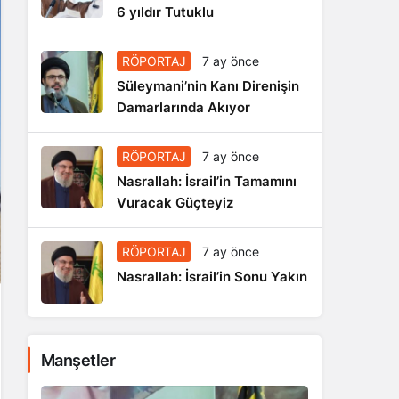
6 yıldır Tutuklu
RÖPORTAJ
7 ay önce
Süleymani’nin Kanı Direnişin
Damarlarında Akıyor
RÖPORTAJ
7 ay önce
Nasrallah: İsrail’in Tamamını
Vuracak Güçteyiz
RÖPORTAJ
7 ay önce
Nasrallah: İsrail’in Sonu Yakın
Manşetler