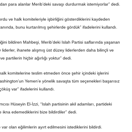
an para alanlar Merib’deki savaşı durdurmak istemiyorlar” dedi.
rdu ve halk komiteleriyle işbirliğini gösterdiklerini kaydeden
nında, bunu kurtarılmış şehirlerde gördük” ifadelerini kullandı.
ğini bildiren Mahbeşi, Merib’deki Islah Partisi saflarında yaşanan
liderler, ihanete alışmış üst düzey liderlerden daha bilinçli ve
 partilerin hiçbir ağırlığı yoktur” dedi.
halk komitelerine teslim etmeden önce şehir içindeki işlerini
ashington’un Yemen’e yönelik savaşta tüm seçenekleri başarısız
öküş var” ifadelerini kullandı.
sı Hüseyin El-İzzi, “Islah partisinin akil adamları, partideki
e ikna edemediklerini bize bildirdiler” dedi.
 var olan eğilimlerin ayırt edilmesini istediklerini bildirdi.