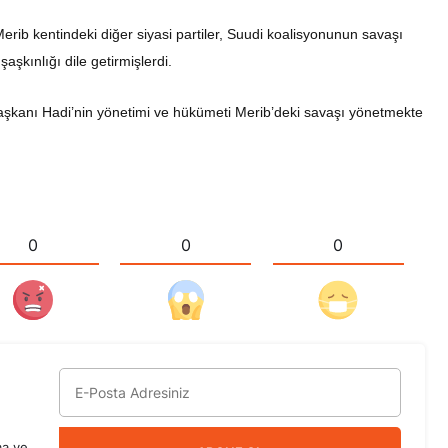
erib kentindeki diğer siyasi partiler, Suudi koalisyonunun savaşı
şkınlığı dile getirmişlerdi.
aşkanı Hadi’nin yönetimi ve hükümeti Merib’deki savaşı yönetmekte
0
0
0
ma ve