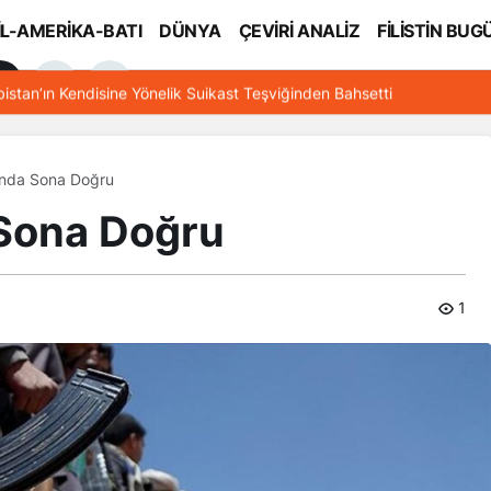
İL-AMERİKA-BATI
DÜNYA
ÇEVİRİ ANALİZ
FİLİSTİN BUG
l
bistan’ın Kendisine Yönelik Suikast Teşviğinden Bahsetti
ında Sona Doğru
 Sona Doğru
1