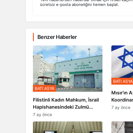
ücretsiz e-posta aboneliğini hemen başlat.
Benzer Haberler
BATI ASYA
BATI ASYA
Mısır’ın A
Koordina
Filistinli Kadın Mahkum, İsrail
Gerçekle
Hapishanesindeki Zulmü
7 ay önce
Anlattı
7 ay önce