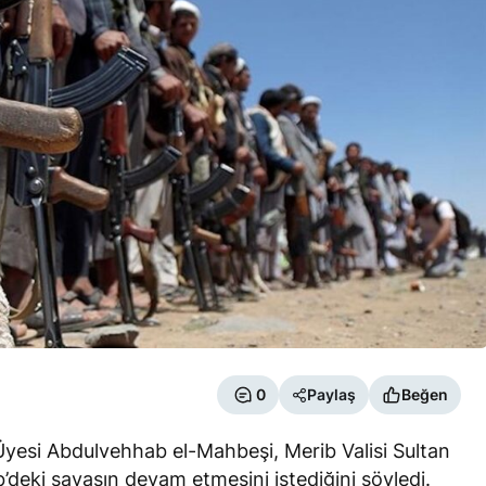
0
Paylaş
Beğen
Üyesi Abdulvehhab el-Mahbeşi, Merib Valisi Sultan
’deki savaşın devam etmesini istediğini söyledi.