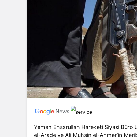
Yemen Ensarullah Hareketi Siyasi Büro 
el-Arade ve Ali Muhsin el-Ahmer’in Merib