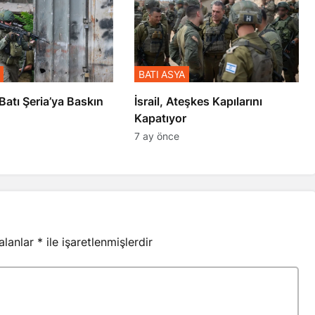
BATI ASYA
l’den Batı Şeria’ya Baskın
İsrail, Ateşkes Kapılarını
Kapatıyor
7 ay önce
 alanlar
*
ile işaretlenmişlerdir