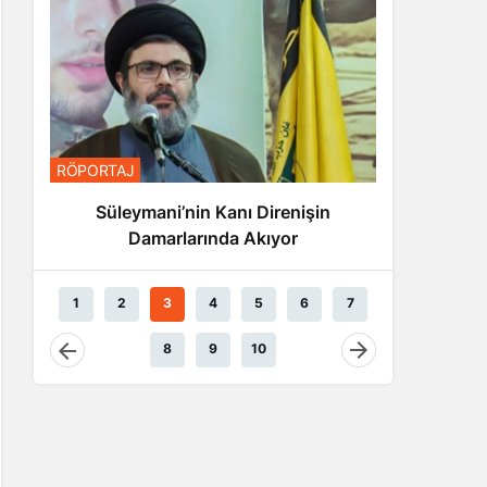
RÖPORTA
RÖPORTAJ
Nas
Süleymani’nin Kanı Direnişin
Damarlarında Akıyor
1
2
3
4
5
6
7
8
9
10