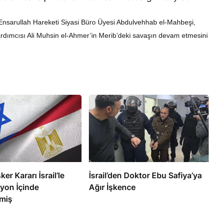
nsarullah Hareketi Siyasi Büro Üyesi Abdulvehhab el-Mahbeşi,
ardımcısı Ali Muhsin el-Ahmer’in Merib’deki savaşın devam etmesini
RÖPORTAJ
eşme Sonrası
Bahreynli Muhalif Din Adamı 6
 mi Çalışıyor?
yıldır Tutuklu
ker Kararı İsrail’le
İsrail’den Doktor Ebu Safiya’ya
yon İçinde
Ağır İşkence
miş