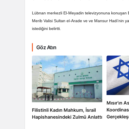
Lübnan merkezli El-Meyadin televizyonuna konuşan E
Merib Valisi Sultan el-Arade ve ve Mansur Hadi’nin y
istediğini belirtti.
RÖPORTAJ
Göz Atın
Dahlan, Normall
Abbas’ı Devirmeye
Mısır’ın As
Koordinas
Filistinli Kadın Mahkum, İsrail
Gerçekleş
Hapishanesindeki Zulmü Anlattı