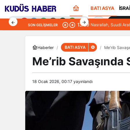
BATI ASYA
İSRA
Sana Öze
13:09
Nasrallah, Suudi Ara
SON GELIŞMELER
BATI ASYA
Haberler
Me’rib Savaş
Me’rib Savaşında
Gündüz Modu
Gündüz modunu seçin.
18 Ocak 2026, 00:17
yayınlandı
Gece Modu
Gece modunu seçin.
Sistem Modu
Sistem modunu seçin.