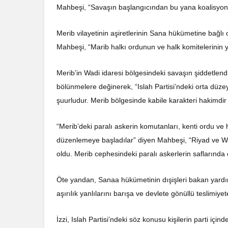
Mahbeşi, “Savaşın başlangıcından bu yana koalisyond
Merib vilayetinin aşiretlerinin Sana hükümetine bağlı o
Mahbeşi, “Marib halkı ordunun ve halk komitelerinin ya
Merib’in Wadi idaresi bölgesindeki savaşın şiddetlendi
bölünmelere değinerek, “Islah Partisi’ndeki orta düzey 
şuurludur. Merib bölgesinde kabile karakteri hakimdir ve
“Merib’deki paralı askerin komutanları, kenti ordu ve 
düzenlemeye başladılar” diyen Mahbeşi, “Riyad ve W
oldu. Merib cephesindeki paralı askerlerin saflarında ç
Öte yandan, Sanaa hükümetinin dışişleri bakan yardımcı
aşırılık yanlılarını barışa ve devlete gönüllü teslimiyet
İzzi, Islah Partisi’ndeki söz konusu kişilerin parti içinde