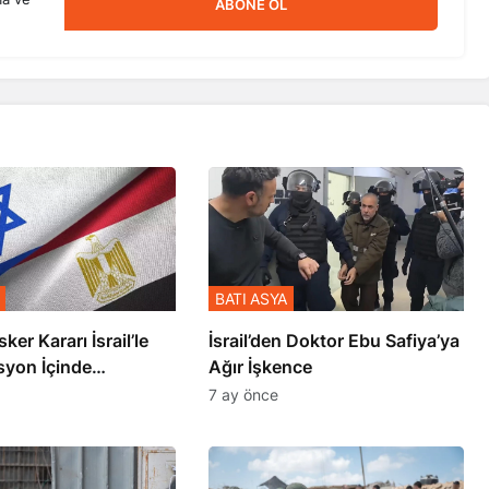
ABONE OL
BATI ASYA
sker Kararı İsrail’le
İsrail’den Doktor Ebu Safiya’ya
syon İçinde
Ağır İşkence
şmiş
7 ay önce