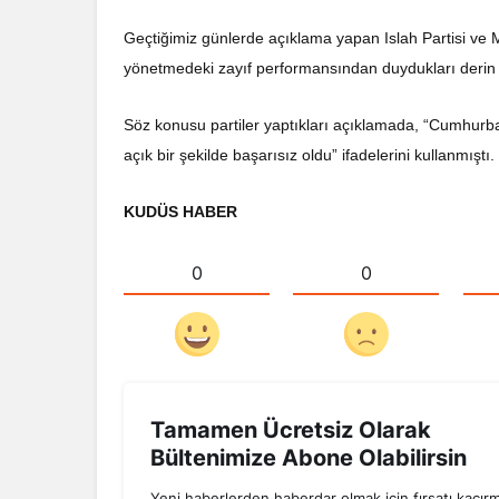
Geçtiğimiz günlerde açıklama yapan Islah Partisi ve M
yönetmedeki zayıf performansından duydukları derin şa
Söz konusu partiler yaptıkları açıklamada, “Cumhurb
açık bir şekilde başarısız oldu” ifadelerini kullanmıştı.
KUDÜS HABER
0
0
Tamamen Ücretsiz Olarak
Bültenimize Abone Olabilirsin
Yeni haberlerden haberdar olmak için fırsatı kaçır