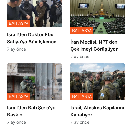
BATI ASYA
BATI ASYA
İsrail’den Doktor Ebu
Safiya’ya Ağır İşkence
İran Meclisi, NPT’den
Çekilmeyi Görüşüyor
7 ay önce
7 ay önce
BATI ASYA
BATI ASYA
​​​​​​​İsrail’den Batı Şeria’ya
İsrail, Ateşkes Kapılarını
Baskın
Kapatıyor
7 ay önce
7 ay önce