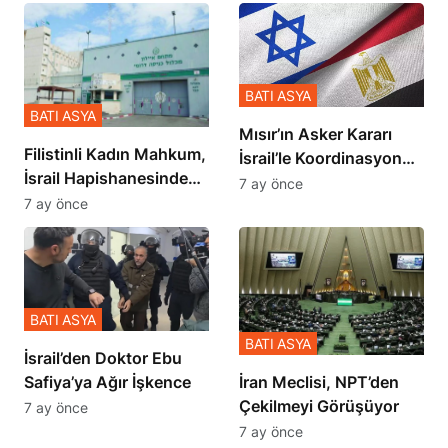
BATI ASYA
BATI ASYA
Mısır’ın Asker Kararı
Filistinli Kadın Mahkum,
İsrail’le Koordinasyon
İsrail Hapishanesindeki
İçinde Gerçekleşmiş
7 ay önce
Zulmü Anlattı
7 ay önce
BATI ASYA
BATI ASYA
İsrail’den Doktor Ebu
Safiya’ya Ağır İşkence
İran Meclisi, NPT’den
Çekilmeyi Görüşüyor
7 ay önce
7 ay önce