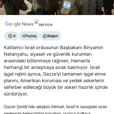
0
Paylaş
Beğen
Katliamcı İsrail ordusunun Başbakanı Binyamin
Netanyahu, siyaset ve güvenlik kurumları
arasındaki bölünmeye rağmen, Hamas’la
herhangi bir anlaşmaya sıcak bakmıyor. İsrail
işgal rejimi ayrıca, Gazze’yi tamamen işgal etme
planını, Amerikan koruması ve yedek askerlerin
seferber edileceği büyük bir askeri hazırlık içinde
sürdürüyor.
Gazze Şeridi’nde ateşkes ihtimali, İsrail’in savaştaki ısrarı
nedeniyle belirsizliğini korurken, üçüncü haftaya