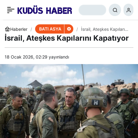
​​​​​​​Yemen Şehitlerini
+
-
0
Paylaş
Uğurladı
BATI ASYA
Haberler
İsrail, Ateşkes Kapılarını
Kapatıyor
İsrail, Ateşkes Kapılarını Kapatıyor
18 Ocak 2026, 02:29
yayınlandı