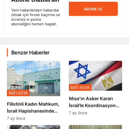
ABONE OL
Yeni haberlerden haberdar
olmak için fırsatı kaçırma ve
ücretsiz e-posta
aboneliğini hemen başlat.
Benzer Haberler
BATI ASYA
BATI ASYA
Mısır’ın Asker Kararı
Filistinli Kadın Mahkum,
İsrail’le Koordinasyon
İsrail Hapishanesindeki
İçinde Gerçekleşmiş
7 ay önce
Zulmü Anlattı
7 ay önce