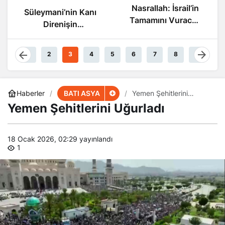
Nasrallah: İsr
Nasrallah: İsrail’in
’nin Kanı
Sonu Yak
Tamamını Vuracak
nişin
Güçteyiz
arında
yor
1
2
3
4
5
6
7
8
9
BATI ASYA
Haberler
​​​​​​​Yemen Şehitlerini
Uğurladı
​​​​​​​Yemen Şehitlerini Uğurladı
18 Ocak 2026, 02:29
yayınlandı
1