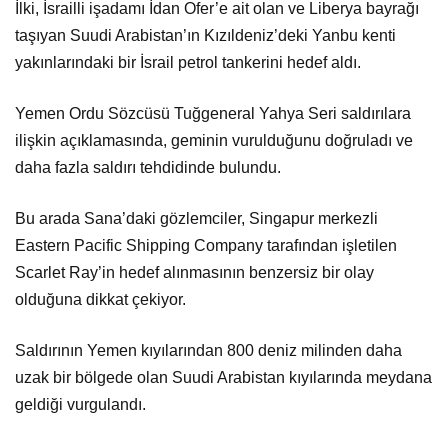
İlki, İsrailli işadamı İdan Ofer’e ait olan ve Liberya bayrağı
taşıyan Suudi Arabistan’ın Kızıldeniz’deki Yanbu kenti
yakınlarındaki bir İsrail petrol tankerini hedef aldı.
Yemen Ordu Sözcüsü Tuğgeneral Yahya Seri saldırılara
ilişkin açıklamasında, geminin vurulduğunu doğruladı ve
daha fazla saldırı tehdidinde bulundu.
Bu arada Sana’daki gözlemciler, Singapur merkezli
Eastern Pacific Shipping Company tarafından işletilen
Scarlet Ray’in hedef alınmasının benzersiz bir olay
olduğuna dikkat çekiyor.
Saldırının Yemen kıyılarından 800 deniz milinden daha
uzak bir bölgede olan Suudi Arabistan kıyılarında meydana
geldiği vurgulandı.
EL-Ahbar gazetesine göre Sana’a bu saldırı ile Suudi