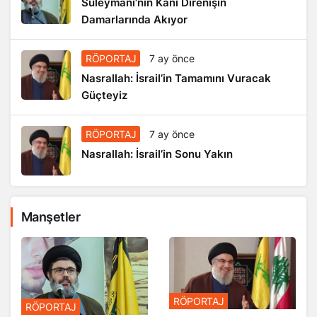
Süleymani’nin Kanı Direnişin
Damarlarında Akıyor
RÖPORTAJ
7 ay önce
Nasrallah: İsrail’in Tamamını Vuracak
Güçteyiz
RÖPORTAJ
7 ay önce
Nasrallah: İsrail’in Sonu Yakın
Manşetler
RÖPORTAJ
RÖPORTAJ