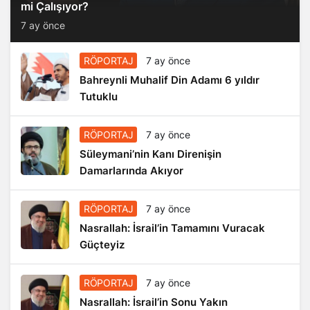
mi Çalışıyor?
7 ay önce
RÖPORTAJ
7 ay önce
Bahreynli Muhalif Din Adamı 6 yıldır
Tutuklu
RÖPORTAJ
7 ay önce
Süleymani’nin Kanı Direnişin
Damarlarında Akıyor
RÖPORTAJ
7 ay önce
Nasrallah: İsrail’in Tamamını Vuracak
Güçteyiz
RÖPORTAJ
7 ay önce
Nasrallah: İsrail’in Sonu Yakın