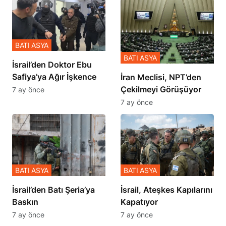
BATI ASYA
BATI ASYA
İsrail’den Doktor Ebu
Safiya’ya Ağır İşkence
İran Meclisi, NPT’den
Çekilmeyi Görüşüyor
7 ay önce
7 ay önce
BATI ASYA
BATI ASYA
​​​​​​​İsrail’den Batı Şeria’ya
İsrail, Ateşkes Kapılarını
Baskın
Kapatıyor
7 ay önce
7 ay önce