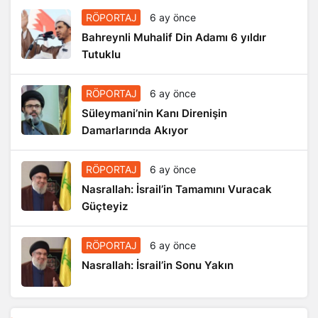
RÖPORTAJ
6 ay önce
Bahreynli Muhalif Din Adamı 6 yıldır
Tutuklu
RÖPORTAJ
6 ay önce
Süleymani’nin Kanı Direnişin
Damarlarında Akıyor
RÖPORTAJ
6 ay önce
Nasrallah: İsrail’in Tamamını Vuracak
Güçteyiz
RÖPORTAJ
6 ay önce
Nasrallah: İsrail’in Sonu Yakın