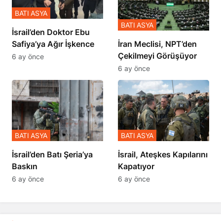
BATI ASYA
BATI ASYA
İsrail’den Doktor Ebu
Safiya’ya Ağır İşkence
İran Meclisi, NPT’den
Çekilmeyi Görüşüyor
6 ay önce
6 ay önce
BATI ASYA
BATI ASYA
​​​​​​​İsrail’den Batı Şeria’ya
İsrail, Ateşkes Kapılarını
Baskın
Kapatıyor
6 ay önce
6 ay önce