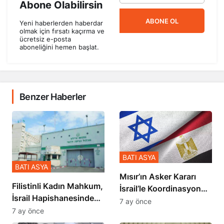
Abone Olabilirsin
ABONE OL
Yeni haberlerden haberdar
olmak için fırsatı kaçırma ve
ücretsiz e-posta
aboneliğini hemen başlat.
Benzer Haberler
BATI ASYA
BATI ASYA
Mısır’ın Asker Kararı
Filistinli Kadın Mahkum,
İsrail’le Koordinasyon
İsrail Hapishanesindeki
İçinde Gerçekleşmiş
7 ay önce
Zulmü Anlattı
7 ay önce