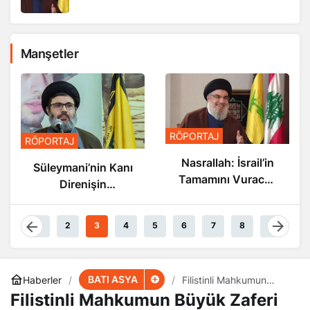
Manşetler
RÖPORT
RÖPORTAJ
PORTAJ
Nasra
Nasrallah: İsrail’in
üleymani’nin Kanı
S
Tamamını Vuracak
Direnişin
Güçteyiz
Damarlarında
Akıyor
1
2
3
4
5
6
7
8
9
BATI ASYA
Haberler
Filistinli Mahkumun
Büyük Zaferi
Filistinli Mahkumun Büyük Zaferi