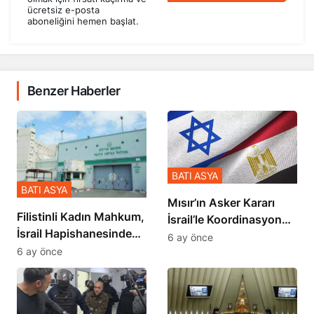
ücretsiz e-posta
aboneliğini hemen başlat.
Benzer Haberler
BATI ASYA
BATI ASYA
Mısır’ın Asker Kararı
Filistinli Kadın Mahkum,
İsrail’le Koordinasyon
İsrail Hapishanesindeki
İçinde Gerçekleşmiş
6 ay önce
Zulmü Anlattı
6 ay önce