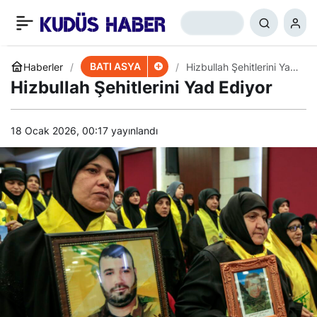
Filistinli Mahkumun
+
-
0
Paylaş
Büyük Zaferi
BATI ASYA
Haberler
Hizbullah Şehitlerini Yad
Ediyor
Hizbullah Şehitlerini Yad Ediyor
18 Ocak 2026, 00:17
yayınlandı