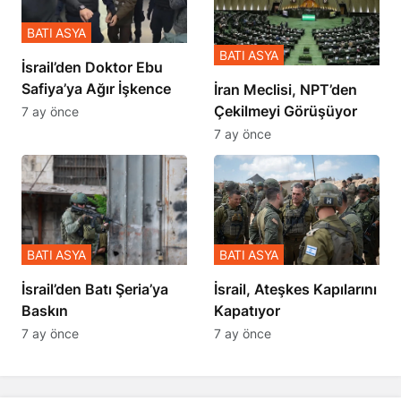
BATI ASYA
BATI ASYA
İsrail’den Doktor Ebu
Safiya’ya Ağır İşkence
İran Meclisi, NPT’den
Çekilmeyi Görüşüyor
7 ay önce
7 ay önce
BATI ASYA
BATI ASYA
​​​​​​​İsrail’den Batı Şeria’ya
İsrail, Ateşkes Kapılarını
Baskın
Kapatıyor
7 ay önce
7 ay önce