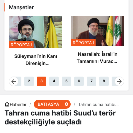
Manşetler
RÖPORTAJ
RÖPORTAJ
Nasrallah: İsrail’in
Süleymani’nin Kanı
Tamamını Vuracak
Direnişin
Güçteyiz
Damarlarında
Akıyor
1
2
3
4
5
6
7
8
9
BATI ASYA
Haberler
Tahran cuma hatibi
Suud’u terör
Tahran cuma hatibi Suud’u terör
destekçiliğiyle suçladı
destekçiliğiyle suçladı