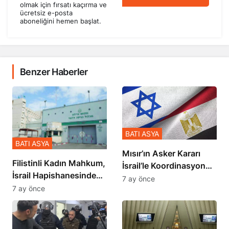
olmak için fırsatı kaçırma ve
ücretsiz e-posta
aboneliğini hemen başlat.
Benzer Haberler
BATI ASYA
BATI ASYA
Mısır’ın Asker Kararı
Filistinli Kadın Mahkum,
İsrail’le Koordinasyon
İsrail Hapishanesindeki
İçinde Gerçekleşmiş
7 ay önce
Zulmü Anlattı
7 ay önce