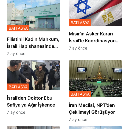
BATI ASYA
BATI ASYA
Mısır’ın Asker Kararı
Filistinli Kadın Mahkum,
İsrail’le Koordinasyon
İsrail Hapishanesindeki
İçinde Gerçekleşmiş
7 ay önce
Zulmü Anlattı
7 ay önce
BATI ASYA
BATI ASYA
İsrail’den Doktor Ebu
Safiya’ya Ağır İşkence
İran Meclisi, NPT’den
Çekilmeyi Görüşüyor
7 ay önce
7 ay önce