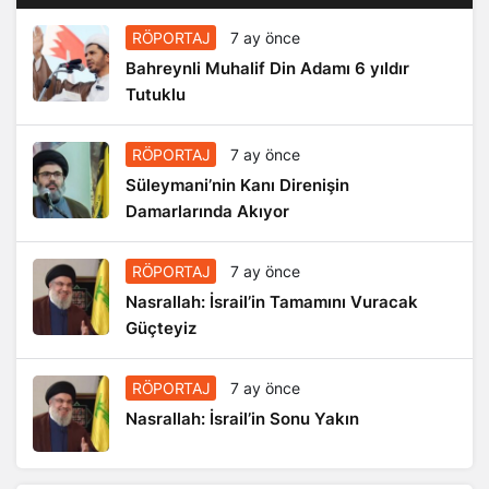
RÖPORTAJ
7 ay önce
Bahreynli Muhalif Din Adamı 6 yıldır
Tutuklu
RÖPORTAJ
7 ay önce
Süleymani’nin Kanı Direnişin
Damarlarında Akıyor
RÖPORTAJ
7 ay önce
Nasrallah: İsrail’in Tamamını Vuracak
Güçteyiz
RÖPORTAJ
7 ay önce
Nasrallah: İsrail’in Sonu Yakın