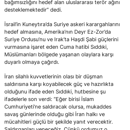
bağımsızlığını hedef alan uluslararası terör ağını
desteklemektedir” dedi.
İsrail’in Kuneytıra’da Suriye askeri karargahlarını
hedef almasına, Amerika’nın Deyr Ez-Zor’da
Suriye Ordusu’nu ve Irak’ta Haşdi Şabi güçlerini
vurmasına işaret eden Cuma hatibi Sıddıki,
Müslümanları bölgede yaşanan olaylara karşı
duyarlı olmaya çağırdı.
İran silahlı kuvvetlerinin olası bir düşman
saldırısına karşı koyabilecek güç ve hazırlıkta
olduğunu ifade eden Sıddıki, hutbesine şu
ifadelerle son verdi: “Eğer birisi İslam
Cumhuriyeti’ne saldıracak olursa, mukaddes
savaş günlerinde olduğu gibi İran halkı ve
mücahitleri güçlü bir şekilde yanıt verecektir.
Saldırganları yeneceğiz. Çünkü ordumuz o