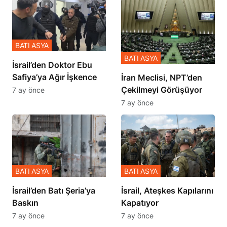
BATI ASYA
BATI ASYA
İsrail’den Doktor Ebu
Safiya’ya Ağır İşkence
İran Meclisi, NPT’den
Çekilmeyi Görüşüyor
7 ay önce
7 ay önce
BATI ASYA
BATI ASYA
​​​​​​​İsrail’den Batı Şeria’ya
İsrail, Ateşkes Kapılarını
Baskın
Kapatıyor
7 ay önce
7 ay önce