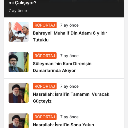
mi Çalışıyor?
7 ay önce
RÖPORTAJ
7 ay önce
Bahreynli Muhalif Din Adamı 6 yıldır
Tutuklu
RÖPORTAJ
7 ay önce
Süleymani’nin Kanı Direnişin
Damarlarında Akıyor
RÖPORTAJ
7 ay önce
Nasrallah: İsrail’in Tamamını Vuracak
Güçteyiz
RÖPORTAJ
7 ay önce
Nasrallah: İsrail’in Sonu Yakın