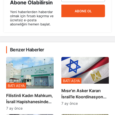
Abone Olabilirsin
ABONE OL
Yeni haberlerden haberdar
olmak için fırsatı kaçırma ve
ücretsiz e-posta
aboneliğini hemen başlat.
Benzer Haberler
BATI ASYA
BATI ASYA
Mısır’ın Asker Kararı
Filistinli Kadın Mahkum,
İsrail’le Koordinasyon
İsrail Hapishanesindeki
İçinde Gerçekleşmiş
7 ay önce
Zulmü Anlattı
7 ay önce