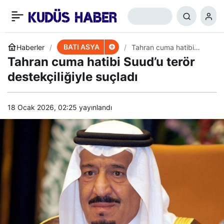
Şeyh Hammud başbakan
+
-
0
Paylaş
Selam’ı eleştirdi
BATI ASYA
Haberler
Tahran cuma hatibi
Suud’u terör
Tahran cuma hatibi Suud’u terör
destekçiliğiyle suçladı
destekçiliğiyle suçladı
18 Ocak 2026, 02:25
yayınlandı