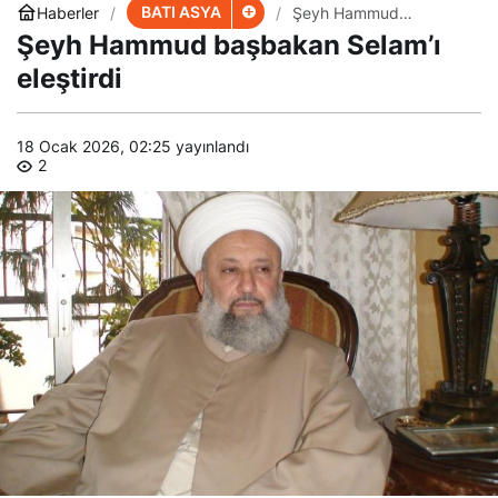
BATI ASYA
Haberler
Şeyh Hammud
başbakan Selam’ı
Şeyh Hammud başbakan Selam’ı
eleştirdi
eleştirdi
18 Ocak 2026, 02:25
yayınlandı
2