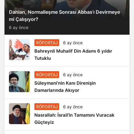
Dahlan, Normalleşme Sonrası Abbas’ı Devirmeye
mi Çalışıyor?
6 ay önce
RÖPORTAJ
6 ay önce
Bahreynli Muhalif Din Adamı 6 yıldır
Tutuklu
RÖPORTAJ
6 ay önce
Süleymani’nin Kanı Direnişin
Damarlarında Akıyor
RÖPORTAJ
6 ay önce
Nasrallah: İsrail’in Tamamını Vuracak
Güçteyiz