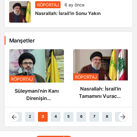
RÖPORTAJ
6 ay önce
Nasrallah: İsrail’in Sonu Yakın
Manşetler
RÖPORTAJ
RÖPORTAJ
Nasrallah: İsrail’in
Süleymani’nin Kanı
Tamamını Vuracak
Direnişin
Güçteyiz
Damarlarında
Akıyor
1
2
3
4
5
6
7
8
9