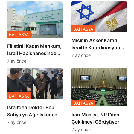
BATI ASYA
BATI ASYA
Mısır’ın Asker Kararı
Filistinli Kadın Mahkum,
İsrail’le Koordinasyon
İsrail Hapishanesindeki
İçinde Gerçekleşmiş
7 ay önce
Zulmü Anlattı
7 ay önce
BATI ASYA
BATI ASYA
İsrail’den Doktor Ebu
Safiya’ya Ağır İşkence
İran Meclisi, NPT’den
Çekilmeyi Görüşüyor
7 ay önce
7 ay önce