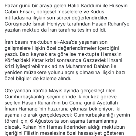
Pazar günü bir araya gelen Halid Kaddumi ile Hüseyin
Cabiri Ensari, bölgesel meselelere ve Kudüs
intifadasına ilişkin son süreci değerlendirdiler.
Görüşmede İsmail Heniyye tarafından Hasan Ruhani’ye
yazılan mektup da İran tarafına teslim edildi.
İran basını mektubun el-Aksa’da yaşanan son
gelişmelere ilişkin özel değerlendirmeler içerdiğini
yazdı. Bazı kaynaklara göre ise mektupta Hamas’ın
Körfez’deki Katar krizi sonrasında Gazze’deki insani
krizi iyileştirebilmek adına Muhammed Dahlan ile
yeniden müzakere yolunu açmış olmasına ilişkin bazı
özel bilgiler de kaleme alındı.
Öte yandan İran’da Mayıs ayında gerçekleştirilen
Cumhurbaşkanlığı seçimlerinde ikinci kez göreve
seçilen Hasan Ruhani’nin bu Cuma günü Ayetullah
İmam Hamanei’nin huzuruna çıkması bekleniyor. İki
aşamalı olarak gerçekleşecek Cumhurbaşkanlığı yemin
töreni için, 6 Ağustos’ta son aşama tamamlanmış
olacak. Ruhani’nin Hamas liderinden aldığı mektubun
içeriğini Filistin meselesine özel hassasiyet gösteren