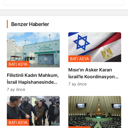
Benzer Haberler
BATI ASYA
BATI ASYA
Mısır’ın Asker Kararı
Filistinli Kadın Mahkum,
İsrail’le Koordinasyon
İsrail Hapishanesindeki
İçinde Gerçekleşmiş
7 ay önce
Zulmü Anlattı
7 ay önce
BATI ASYA