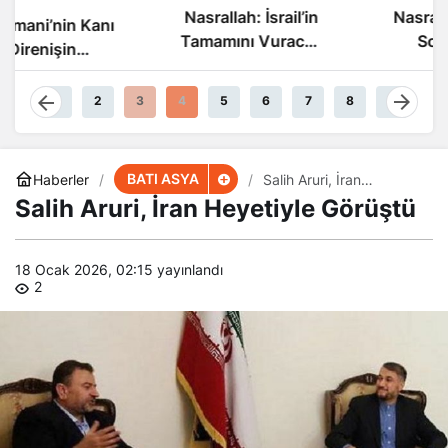
Nasrallah: İsrail’in
Nasrallah: İsrail’in
Tamamını Vuracak
Sonu Yakın
Güçteyiz
1
2
3
4
5
6
7
8
9
BATI ASYA
Haberler
Salih Aruri, İran
Heyetiyle Görüştü
Salih Aruri, İran Heyetiyle Görüştü
18 Ocak 2026, 02:15
yayınlandı
2