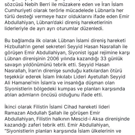
sözcüsü Nebih Berri ile müzakere eden ve İran İslam
Cumhuriyeti olarak terörle mücadelede Lübnan’a her
türlü desteği vermeye hazır olduklarını ifade eden Emir
Abdullahiyan, Lübnan’daki direniş hareketlerinin
liderleriyle de ayrı ayrı oturumlar düzenledi.
Bu bağlamda ilk olarak Lübnan İslami direniş hareketi
Hizbullah’ın genel sekreteri Seyyid Hasan Nasrallah ile
görüşen Emir Abdullahiyan, Siyonist işgal rejimine karşı
Lübnan direnişinin 2006 yılında kazandığı 33 günlük
savaşın yıldönümünü tebrik etti. Seyyid Hasan
Nasrallah, İran’ın direnişe sunduğu katkılardan ötürü
teşekkür ederek İslam İnkılabı Lideri Ayetullah Seyyid
Ali Hamanei’nin İslam’a ve insanlığa düşman olan
Siyonistlerin bölgedeki kumpas ve planları karşısında
atılan adımların öncüsü olduğunu ifade etti.
İkinci olarak Filistin İslami Cihad hareketi lideri
Ramazan Abdullah Şallah ile görüşen Emir
Abdullahiyan, Filistin halkının Mescid-i Aksa direnişinde
kazandığı zaferi tebrik etti. Emir Abdullahiyan,
“Siyonistlerin planları karşısında İslam ülkelerinin ve