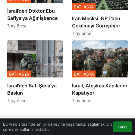
BATI ASYA
İsrail’den Doktor Ebu
Safiya’ya Ağır İşkence
İran Meclisi, NPT’den
Çekilmeyi Görüşüyor
7 ay önce
7 ay önce
BATI ASYA
BATI ASYA
​​​​​​​İsrail’den Batı Şeria’ya
İsrail, Ateşkes Kapılarını
Baskın
Kapatıyor
7 ay önce
7 ay önce
Bu web sitesinde en iyi deneyimi yaşamanızı sağlamak için
Kabul
çerezler kullanılmaktadır.
Akış
Eczaneler
Trafik
Anasayfa
Bir Cevap Yaz