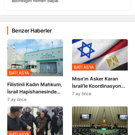
aboneliğini hemen başlat.
Benzer Haberler
BATI ASYA
BATI ASYA
Mısır’ın Asker Kararı
Filistinli Kadın Mahkum,
İsrail’le Koordinasyon
İsrail Hapishanesindeki
İçinde Gerçekleşmiş
7 ay önce
Zulmü Anlattı
7 ay önce
BATI ASYA