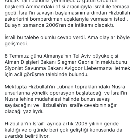
Ancak Talli bununla yetinmedi. Örgütün Ürdün’ün
başkenti Amman’daki ofisi aracılığıyla İsrail ile temasa
geçti. İsrail’in savaşın başlamasının ardından Hizbullah
askerlerini bombardıman uçaklarıyla vurmasını istedi.
Bu aynı zamanda 2006’nın da intikamı olacaktı.
İsrail bu talebe olumlu cevap verdi. Ama olaylar böyle
gelişmedi.
8 Temmuz günü Almanya’nın Tel Aviv büyükelçisi
Alman Dışişleri Bakanı Siegmar Gabriel’in mektubunu
Siyonist Savunma Bakanı Avigdor Lieberman’a iletmek
için acil görüşme talebinde bulundu.
Mektupta Hizbullah’ın Lübnan topraklarındaki Nusra
unsurlarına yönelik operasyon başlatacağı ve İsrail’in
Nusra lehine müdahalesi halinde bunun savaş
sayılacağını ve Hizbullah’ın İsrail’e cevabının ağır
olacağı yazılıydı.
Hizbullah’ın İsrail’i ayrıca artık 2006 yılının geride
kaldığı ve o günde beri çok geliştiği konusunda da
uyardığı belirtiliyor.