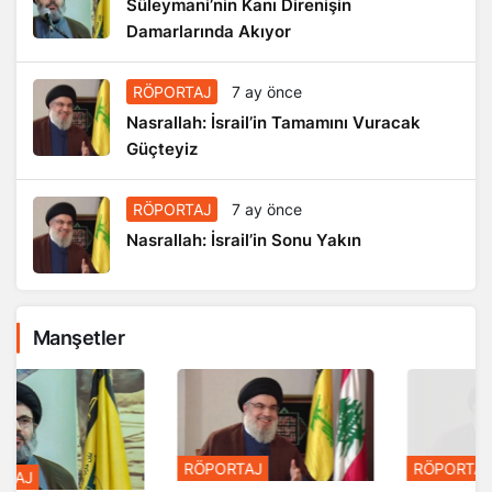
Süleymani’nin Kanı Direnişin
Damarlarında Akıyor
RÖPORTAJ
7 ay önce
Nasrallah: İsrail’in Tamamını Vuracak
Güçteyiz
RÖPORTAJ
7 ay önce
Nasrallah: İsrail’in Sonu Yakın
Manşetler
RÖPORTAJ
RÖPORTAJ