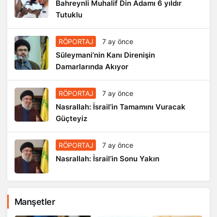
Bahreynli Muhalif Din Adamı 6 yıldır
Tutuklu
RÖPORTAJ
7 ay önce
Süleymani’nin Kanı Direnişin
Damarlarında Akıyor
RÖPORTAJ
7 ay önce
Nasrallah: İsrail’in Tamamını Vuracak
Güçteyiz
RÖPORTAJ
7 ay önce
Nasrallah: İsrail’in Sonu Yakın
Manşetler