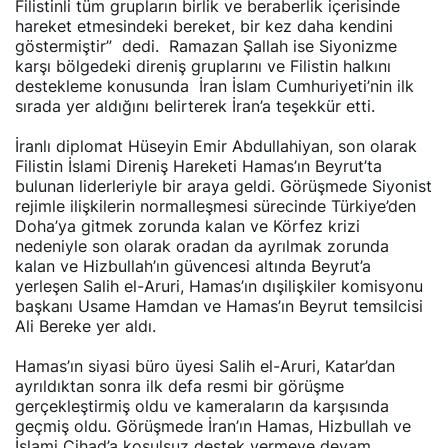
Filistinli tüm grupların birlik ve beraberlik içerisinde
hareket etmesindeki bereket, bir kez daha kendini
göstermiştir” dedi. Ramazan Şallah ise Siyonizme
karşı bölgedeki direniş gruplarını ve Filistin halkını
destekleme konusunda İran İslam Cumhuriyeti’nin ilk
sırada yer aldığını belirterek İran’a teşekkür etti.
İranlı diplomat Hüseyin Emir Abdullahiyan, son olarak
Filistin İslami Direniş Hareketi Hamas’ın Beyrut’ta
bulunan liderleriyle bir araya geldi. Görüşmede Siyonist
rejimle ilişkilerin normalleşmesi sürecinde Türkiye’den
Doha’ya gitmek zorunda kalan ve Körfez krizi
nedeniyle son olarak oradan da ayrılmak zorunda
kalan ve Hizbullah’ın güvencesi altında Beyrut’a
yerleşen Salih el-Aruri, Hamas’ın dışilişkiler komisyonu
başkanı Usame Hamdan ve Hamas’ın Beyrut temsilcisi
Ali Bereke yer aldı.
Hamas’ın siyasi büro üyesi Salih el-Aruri, Katar’dan
ayrıldıktan sonra ilk defa resmi bir görüşme
gerçekleştirmiş oldu ve kameraların da karşısında
geçmiş oldu. Görüşmede İran’ın Hamas, Hizbullah ve
İslami Cihad’a koşulsuz destek vermeye devam