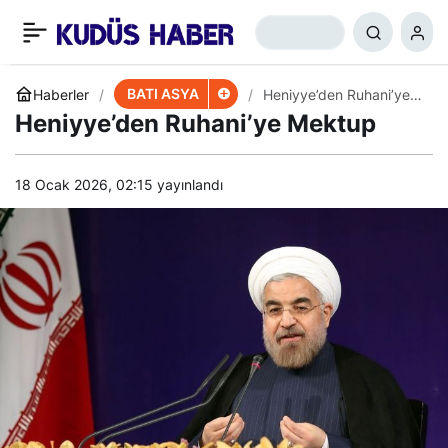
Hizbullah, Arsel’de
+
-
0
Paylaş
Siyonistlerin Elini Kolunu
BATI ASYA
Haberler
Heniyye’den Ruhani’ye
Mektup
Heniyye’den Ruhani’ye Mektup
Bağladı
18 Ocak 2026, 02:15
yayınlandı