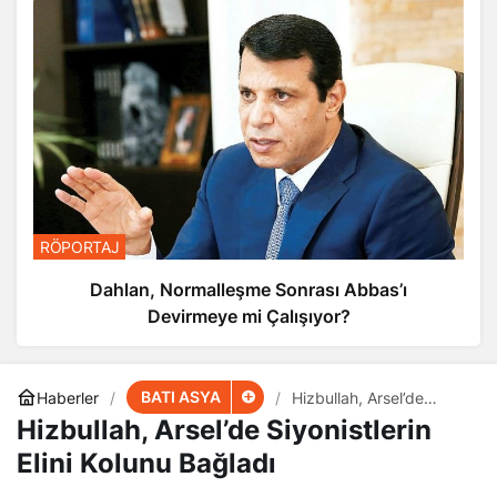
RÖPORTAJ
Dahlan, Normalleşme Sonrası Abbas’ı
Devirmeye mi Çalışıyor?
BATI ASYA
Haberler
Hizbullah, Arsel’de
Siyonistlerin Elini Kolunu
Hizbullah, Arsel’de Siyonistlerin
Bağladı
Elini Kolunu Bağladı