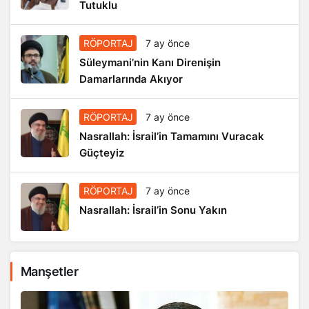
Tutuklu
RÖPORTAJ
7 ay önce
Süleymani’nin Kanı Direnişin
Damarlarında Akıyor
RÖPORTAJ
7 ay önce
Nasrallah: İsrail’in Tamamını Vuracak
Güçteyiz
RÖPORTAJ
7 ay önce
Nasrallah: İsrail’in Sonu Yakın
Manşetler