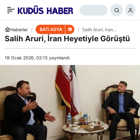
Hizbullah, Arsel’de
+
-
0
Paylaş
Siyonistlerin Elini Kolunu
BATI ASYA
Haberler
Salih Aruri, İran
Heyetiyle Görüştü
Salih Aruri, İran Heyetiyle Görüştü
Bağladı
18 Ocak 2026, 02:15
yayınlandı