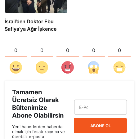
İsrail’den Doktor Ebu
Safiya’ya Ağır İşkence
0
0
0
0
0
Tamamen
Ücretsiz Olarak
Bültenimize
Abone Olabilirsin
ABONE OL
Yeni haberlerden haberdar
olmak için fırsatı kaçırma ve
ücretsiz e-posta