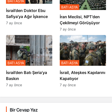
BATI ASYA
BATI ASYA
İsrail’den Doktor Ebu
Safiya’ya Ağır İşkence
İran Meclisi, NPT’den
Çekilmeyi Görüşüyor
7 ay önce
7 ay önce
BATI ASYA
BATI ASYA
​​​​​​​İsrail’den Batı Şeria’ya
İsrail, Ateşkes Kapılarını
Baskın
Kapatıyor
7 ay önce
7 ay önce
Bir Cevap Yaz