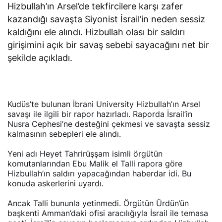
Hizbullah’ın Arsel’de tekfircilere karşı zafer
kazandığı savaşta Siyonist İsrail’in neden sessiz
kaldığını ele alındı. Hizbullah olası bir saldırı
girişimini açık bir savaş sebebi sayacağını net bir
şekilde açıkladı.
Kudüs’te bulunan İbrani University Hizbullah’ın Arsel
savaşı ile ilgili bir rapor hazırladı. Raporda İsrail’in
Nusra Cephesi’ne desteğini çekmesi ve savaşta sessiz
kalmasının sebepleri ele alındı.
Yeni adı Heyet Tahrirüşşam isimli örgütün
komutanlarından Ebu Malik el Talli rapora göre
Hizbullah’ın saldırı yapacağından haberdar idi. Bu
konuda askerlerini uyardı.
Ancak Talli bununla yetinmedi. Örgütün Ürdün’ün
başkenti Amman’daki ofisi aracılığıyla İsrail ile temasa
geçti. İsrail’in savaşın başlamasının ardından Hizbullah