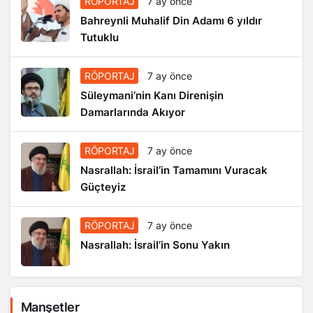
RÖPORTAJ
7 ay önce
Bahreynli Muhalif Din Adamı 6 yıldır
Tutuklu
RÖPORTAJ
7 ay önce
Süleymani’nin Kanı Direnişin
Damarlarında Akıyor
RÖPORTAJ
7 ay önce
Nasrallah: İsrail’in Tamamını Vuracak
Güçteyiz
RÖPORTAJ
7 ay önce
Nasrallah: İsrail’in Sonu Yakın
Manşetler