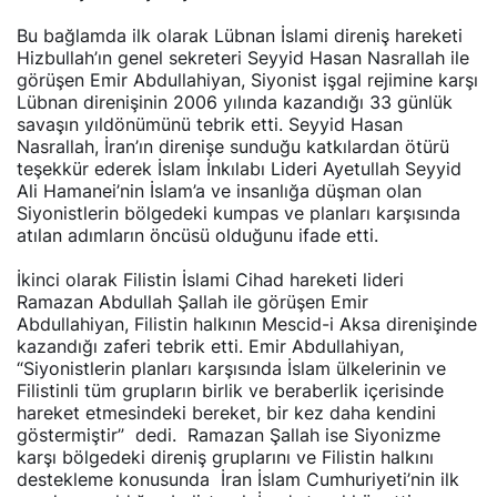
Bu bağlamda ilk olarak Lübnan İslami direniş hareketi
Hizbullah’ın genel sekreteri Seyyid Hasan Nasrallah ile
görüşen Emir Abdullahiyan, Siyonist işgal rejimine karşı
Lübnan direnişinin 2006 yılında kazandığı 33 günlük
savaşın yıldönümünü tebrik etti. Seyyid Hasan
Nasrallah, İran’ın direnişe sunduğu katkılardan ötürü
teşekkür ederek İslam İnkılabı Lideri Ayetullah Seyyid
Ali Hamanei’nin İslam’a ve insanlığa düşman olan
Siyonistlerin bölgedeki kumpas ve planları karşısında
atılan adımların öncüsü olduğunu ifade etti.
İkinci olarak Filistin İslami Cihad hareketi lideri
Ramazan Abdullah Şallah ile görüşen Emir
Abdullahiyan, Filistin halkının Mescid-i Aksa direnişinde
kazandığı zaferi tebrik etti. Emir Abdullahiyan,
“Siyonistlerin planları karşısında İslam ülkelerinin ve
Filistinli tüm grupların birlik ve beraberlik içerisinde
hareket etmesindeki bereket, bir kez daha kendini
göstermiştir” dedi. Ramazan Şallah ise Siyonizme
karşı bölgedeki direniş gruplarını ve Filistin halkını
destekleme konusunda İran İslam Cumhuriyeti’nin ilk