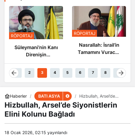
RÖPORTAJ
RÖPORTAJ
Nasrallah: İsrail’in
Nasrallah: İsrail’in
Sonu Yakın
Tamamını Vuracak
Güçteyiz
1
2
3
4
5
6
7
8
9
BATI ASYA
Haberler
Hizbullah, Arsel’de
Siyonistlerin Elini Kolunu
Hizbullah, Arsel’de Siyonistlerin
Bağladı
Elini Kolunu Bağladı
18 Ocak 2026, 02:15
yayınlandı