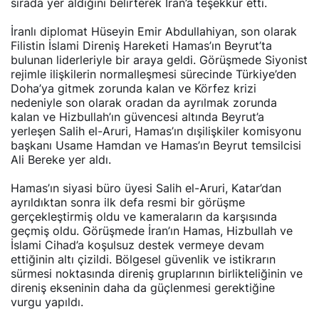
sırada yer aldığını belirterek İran’a teşekkür etti.
İranlı diplomat Hüseyin Emir Abdullahiyan, son olarak
Filistin İslami Direniş Hareketi Hamas’ın Beyrut’ta
bulunan liderleriyle bir araya geldi. Görüşmede Siyonist
rejimle ilişkilerin normalleşmesi sürecinde Türkiye’den
Doha’ya gitmek zorunda kalan ve Körfez krizi
nedeniyle son olarak oradan da ayrılmak zorunda
kalan ve Hizbullah’ın güvencesi altında Beyrut’a
yerleşen Salih el-Aruri, Hamas’ın dışilişkiler komisyonu
başkanı Usame Hamdan ve Hamas’ın Beyrut temsilcisi
Ali Bereke yer aldı.
Hamas’ın siyasi büro üyesi Salih el-Aruri, Katar’dan
ayrıldıktan sonra ilk defa resmi bir görüşme
gerçekleştirmiş oldu ve kameraların da karşısında
geçmiş oldu. Görüşmede İran’ın Hamas, Hizbullah ve
İslami Cihad’a koşulsuz destek vermeye devam
ettiğinin altı çizildi. Bölgesel güvenlik ve istikrarın
sürmesi noktasında direniş gruplarının birlikteliğinin ve
direniş ekseninin daha da güçlenmesi gerektiğine
vurgu yapıldı.