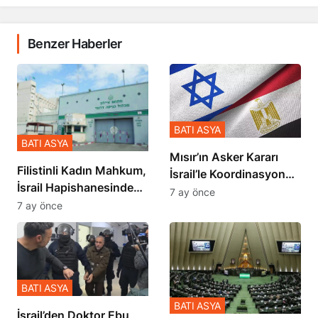
Benzer Haberler
BATI ASYA
BATI ASYA
Mısır’ın Asker Kararı
Filistinli Kadın Mahkum,
İsrail’le Koordinasyon
İsrail Hapishanesindeki
İçinde Gerçekleşmiş
7 ay önce
Zulmü Anlattı
7 ay önce
BATI ASYA
BATI ASYA
İsrail’den Doktor Ebu