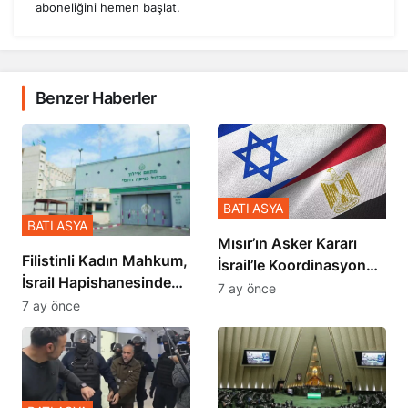
aboneliğini hemen başlat.
Benzer Haberler
BATI ASYA
BATI ASYA
Mısır’ın Asker Kararı
Filistinli Kadın Mahkum,
İsrail’le Koordinasyon
İsrail Hapishanesindeki
İçinde Gerçekleşmiş
7 ay önce
Zulmü Anlattı
7 ay önce