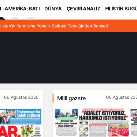
İL-AMERİKA-BATI
DÜNYA
ÇEVİRİ ANALİZ
FİLİSTİN BUG
l
bistan’ın Kendisine Yönelik Suikast Teşviğinden Bahsetti
i
06 Ağustos 2026
06 Ağustos 20
Milli gazete