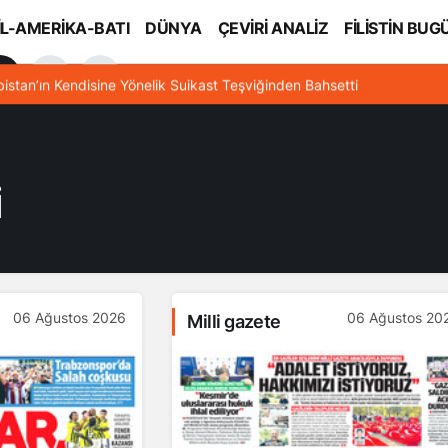
İL-AMERİKA-BATI
DÜNYA
ÇEVİRİ ANALİZ
FİLİSTİN BUG
l
bistan’ın Kendisine Yönelik Suikast Teşviğinden Bahsetti
i
06 Ağustos 2026
06 Ağustos 20
Milli gazete