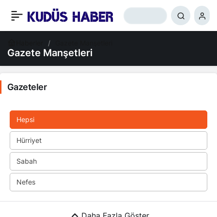
Haberler
Gazete Manşetleri
Gazete Manşetleri
Gazeteler
Hepsi
Hürriyet
Sabah
Nefes
Daha Fazla Göster