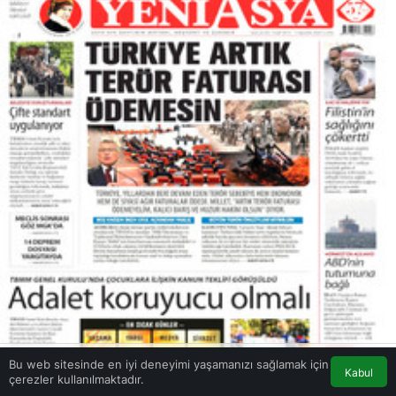
Bu web sitesinde en iyi deneyimi yaşamanızı sağlamak için
Kabul
çerezler kullanılmaktadır.
Akış
Eczaneler
Trafik
Anasayfa