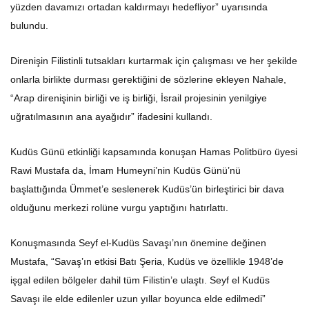
yüzden davamızı ortadan kaldırmayı hedefliyor” uyarısında
bulundu.
Direnişin Filistinli tutsakları kurtarmak için çalışması ve her şekilde
onlarla birlikte durması gerektiğini de sözlerine ekleyen Nahale,
“Arap direnişinin birliği ve iş birliği, İsrail projesinin yenilgiye
uğratılmasının ana ayağıdır” ifadesini kullandı.
Kudüs Günü etkinliği kapsamında konuşan Hamas Politbüro üyesi
Rawi Mustafa da, İmam Humeyni’nin Kudüs Günü’nü
başlattığında Ümmet’e seslenerek Kudüs’ün birleştirici bir dava
olduğunu merkezi rolüne vurgu yaptığını hatırlattı.
Konuşmasında Seyf el-Kudüs Savaşı’nın önemine değinen
Mustafa, “Savaş’ın etkisi Batı Şeria, Kudüs ve özellikle 1948’de
işgal edilen bölgeler dahil tüm Filistin’e ulaştı. Seyf el Kudüs
Savaşı ile elde edilenler uzun yıllar boyunca elde edilmedi”