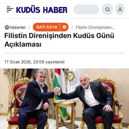
Ensarullah Lideri: İsrail
+
-
0
Paylaş
Yok Olacak
BATI ASYA
Haberler
Filistin Direnişinden
Kudüs Günü Açıklaması
Filistin Direnişinden Kudüs Günü
Açıklaması
17 Ocak 2026, 23:09
yayınlandı