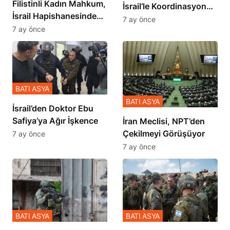
Filistinli Kadın Mahkum,
İsrail’le Koordinasyon
İsrail Hapishanesindeki
İçinde Gerçekleşmiş
7 ay önce
Zulmü Anlattı
7 ay önce
BATI ASYA
BATI ASYA
İsrail’den Doktor Ebu
Safiya’ya Ağır İşkence
İran Meclisi, NPT’den
Çekilmeyi Görüşüyor
7 ay önce
7 ay önce
BATI ASYA
BATI ASYA