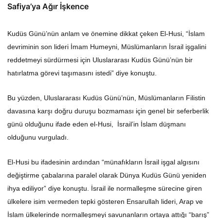
Safiya’ya Ağır İşkence
Kudüs Günü’nün anlam ve önemine dikkat çeken El-Husi, “İslam
devriminin son lideri İmam Humeyni, Müslümanların İsrail işgalini
reddetmeyi sürdürmesi için Uluslararası Kudüs Günü’nün bir
hatırlatma görevi taşımasını istedi” diye konuştu.
Bu yüzden, Uluslararası Kudüs Günü’nün, Müslümanların Filistin
davasına karşı doğru duruşu bozmaması için genel bir seferberlik
günü olduğunu ifade eden el-Husi, İsrail’in İslam düşmanı
olduğunu vurguladı.
El-Husi bu ifadesinin ardından “münafıkların İsrail işgal algısını
değiştirme çabalarına paralel olarak Dünya Kudüs Günü yeniden
ihya ediliyor” diye konuştu. İsrail ile normalleşme sürecine giren
ülkelere isim vermeden tepki gösteren Ensarullah lideri, Arap ve
İslam ülkelerinde normalleşmeyi savunanların ortaya attığı “barış”