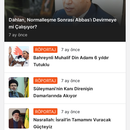
Dahlan, Normalleşme Sonrası Abbas’ı Devirmeye
mi Çalışıyor?
7 ay önce
RÖPORTAJ
7 ay önce
Bahreynli Muhalif Din Adamı 6 yıldır
Tutuklu
RÖPORTAJ
7 ay önce
Süleymani’nin Kanı Direnişin
Damarlarında Akıyor
RÖPORTAJ
7 ay önce
Nasrallah: İsrail’in Tamamını Vuracak
Güçteyiz