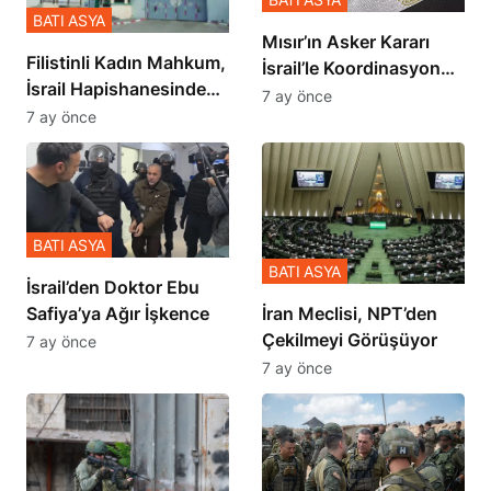
BATI ASYA
Mısır’ın Asker Kararı
Filistinli Kadın Mahkum,
İsrail’le Koordinasyon
İsrail Hapishanesindeki
İçinde Gerçekleşmiş
7 ay önce
Zulmü Anlattı
7 ay önce
BATI ASYA
BATI ASYA
İsrail’den Doktor Ebu
Safiya’ya Ağır İşkence
İran Meclisi, NPT’den
Çekilmeyi Görüşüyor
7 ay önce
7 ay önce