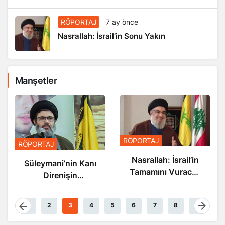
RÖPORTAJ
7 ay önce
Nasrallah: İsrail’in Sonu Yakın
Manşetler
RÖPORTAJ
RÖPORTAJ
Nasrallah: İsrail’in
Süleymani’nin Kanı
Tamamını Vuracak
Direnişin
Güçteyiz
Damarlarında
Akıyor
1
2
3
4
5
6
7
8
9