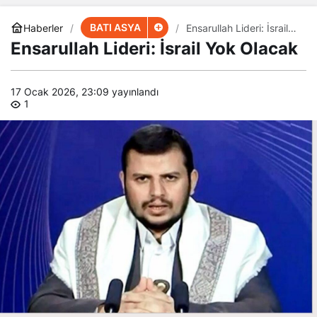
BATI ASYA
Haberler
Ensarullah Lideri: İsrail
Yok Olacak
Ensarullah Lideri: İsrail Yok Olacak
17 Ocak 2026, 23:09
yayınlandı
1