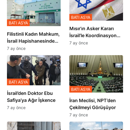
BATI ASYA
BATI ASYA
Mısır’ın Asker Kararı
Filistinli Kadın Mahkum,
İsrail’le Koordinasyon
İsrail Hapishanesindeki
İçinde Gerçekleşmiş
7 ay önce
Zulmü Anlattı
7 ay önce
BATI ASYA
BATI ASYA
İsrail’den Doktor Ebu
Safiya’ya Ağır İşkence
İran Meclisi, NPT’den
Çekilmeyi Görüşüyor
7 ay önce
7 ay önce