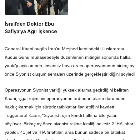
İsrail’den Doktor Ebu
Safiya’ya Ağır İşkence
General Kaani bugün İran’ın Meşhed kentindeki Uluslararası
Kudüs Günü münasebetiyle düzenlenen mitingin sonunda halka
yaptığı açıklamada, insansız hava aracı operasyonunun birkaç ay
önce Siyonist oluşum semaları üzerinde gerçekleştirildiğini söyledi
Operasyonun Siyonist varlığı yüksek alarma geçirdiğini belirten
Kaani, işgal rejiminin operasyonun ardından alarm durumunu
haklı çıkarmak için sürpriz tatbikatlar ilan ettiğini kaydetti.
Tuğgeneral Kaani, “Siyonist rejim kendi halkına bile yalan
söylüyor. Birkaç ay önce siyonist rejime kimliği belirsiz 2 İHA ihbarı
yapıldı. 41 jet ve İHA fırlattılar, ama bunun sadece bir tatbikat
olduğunu söylediler. Neden yalan söylediniz diye soruyoruz.”