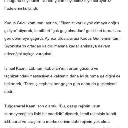
İfadelerini kullandı.
Kudüs Gücü komutanı ayrıca, “Siyonist varlık yok olmaya doğru
gidiyor” diyerek, İsraillileri “çok geç olmadan” geldikleri topraklara
geri dönmeye çağırdı. Ayrıca Uluslararası Kudüs Günlerinin tüm
Siyonistlerin ortadan kaldırılmasına kadar anılmaya devam
edeceğini açıkça vurguladı.
İsmail Kaani, Lübnan Hizbullah’ının artan gücünü ve
teçhizatındaki hassasiyetle kalitenin daha iyi duruma geldiğini de
belirterek, “Direniş cephesi her geçen gün daha da güçleniyor”
dedi.
Tuğgeneral Kaani son olarak, “Bu, gasıp rejimin uzun
sürmeyeceğinin ilahi bir vaadidir” diyerek, İsrail rejiminin kendi
istihbarat ve araştırma merkezlerinin dahi rejimin yok olma
tehlikesiyle karşı karşıya olduğu sonucuna vardıklarını ifade etti.