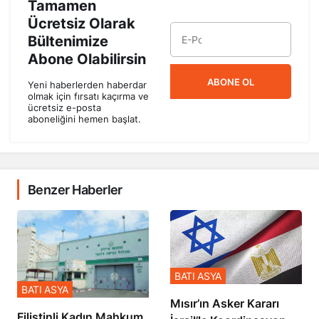
Tamamen
Ücretsiz Olarak
Bültenimize
Abone Olabilirsin
ABONE OL
Yeni haberlerden haberdar
olmak için fırsatı kaçırma ve
ücretsiz e-posta
aboneliğini hemen başlat.
Benzer Haberler
BATI ASYA
BATI ASYA
Mısır’ın Asker Kararı
Filistinli Kadın Mahkum,
İsrail’le Koordinasyon