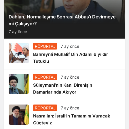
Dahlan, Normalleşme Sonrası Abbas’ı Devirmeye
mi Çalışıyor?
7 ay önce
RÖPORTAJ
7 ay önce
Bahreynli Muhalif Din Adamı 6 yıldır
Tutuklu
RÖPORTAJ
7 ay önce
Süleymani’nin Kanı Direnişin
Damarlarında Akıyor
RÖPORTAJ
7 ay önce
Nasrallah: İsrail’in Tamamını Vuracak
Güçteyiz