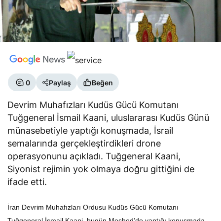
0
Paylaş
Beğen
Devrim Muhafızları Kudüs Gücü Komutanı
Tuğgeneral İsmail Kaani, uluslararası Kudüs Günü
münasebetiyle yaptığı konuşmada, İsrail
semalarında gerçekleştirdikleri drone
operasyonunu açıkladı. Tuğgeneral Kaani,
Siyonist rejimin yok olmaya doğru gittiğini de
ifade etti.
İran Devrim Muhafızları Ordusu Kudüs Gücü Komutanı
Tuğgeneral İsmail Kaani, bugün Meşhed’de yaptığı konuşmada,