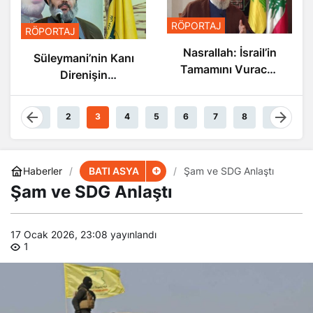
RÖPORTAJ
RÖPORTAJ
Nasrallah: İsrail’in
Nasrallah: İsrail’in
Sonu Yakın
Tamamını Vuracak
Güçteyiz
1
2
3
4
5
6
7
8
9
BATI ASYA
Haberler
Şam ve SDG Anlaştı
Şam ve SDG Anlaştı
17 Ocak 2026, 23:08
yayınlandı
1