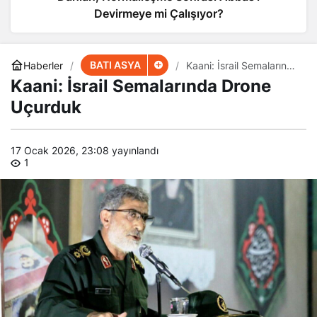
Devirmeye mi Çalışıyor?
BATI ASYA
Haberler
Kaani: İsrail Semalarında
Drone Uçurduk
Kaani: İsrail Semalarında Drone
Uçurduk
17 Ocak 2026, 23:08
yayınlandı
1