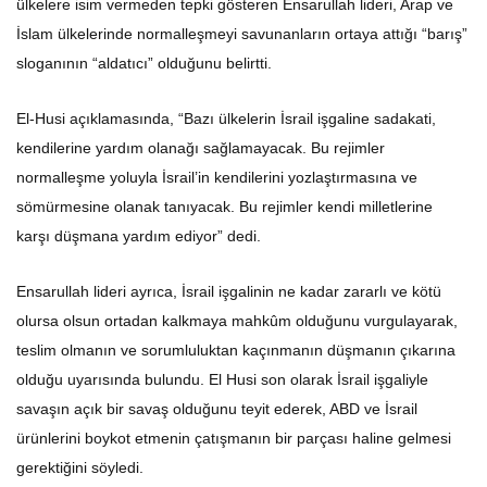
ülkelere isim vermeden tepki gösteren Ensarullah lideri, Arap ve
İslam ülkelerinde normalleşmeyi savunanların ortaya attığı “barış”
sloganının “aldatıcı” olduğunu belirtti.
El-Husi açıklamasında, “Bazı ülkelerin İsrail işgaline sadakati,
kendilerine yardım olanağı sağlamayacak. Bu rejimler
normalleşme yoluyla İsrail’in kendilerini yozlaştırmasına ve
sömürmesine olanak tanıyacak. Bu rejimler kendi milletlerine
karşı düşmana yardım ediyor” dedi.
Ensarullah lideri ayrıca, İsrail işgalinin ne kadar zararlı ve kötü
olursa olsun ortadan kalkmaya mahkûm olduğunu vurgulayarak,
teslim olmanın ve sorumluluktan kaçınmanın düşmanın çıkarına
olduğu uyarısında bulundu. El Husi son olarak İsrail işgaliyle
savaşın açık bir savaş olduğunu teyit ederek, ABD ve İsrail
ürünlerini boykot etmenin çatışmanın bir parçası haline gelmesi
gerektiğini söyledi.