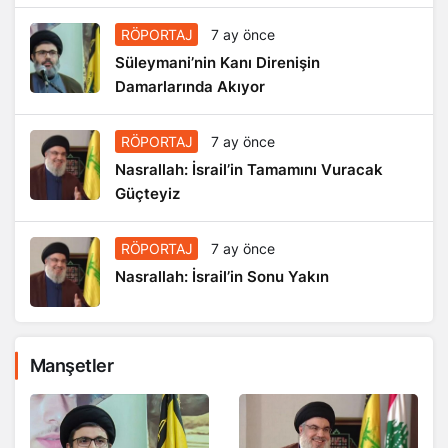
RÖPORTAJ
7 ay önce
Süleymani’nin Kanı Direnişin
Damarlarında Akıyor
RÖPORTAJ
7 ay önce
Nasrallah: İsrail’in Tamamını Vuracak
Güçteyiz
RÖPORTAJ
7 ay önce
Nasrallah: İsrail’in Sonu Yakın
Manşetler