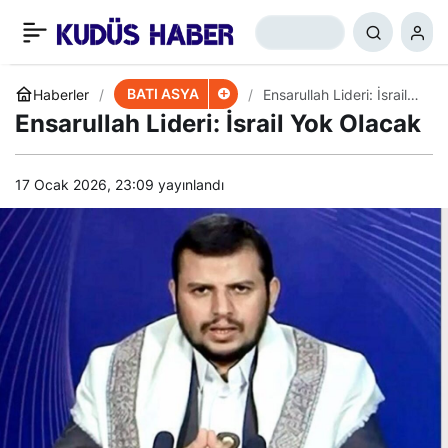
Kaani: İsrail Semalarında
+
-
0
Paylaş
Drone Uçurduk
BATI ASYA
Haberler
Ensarullah Lideri: İsrail
Yok Olacak
Ensarullah Lideri: İsrail Yok Olacak
17 Ocak 2026, 23:09
yayınlandı