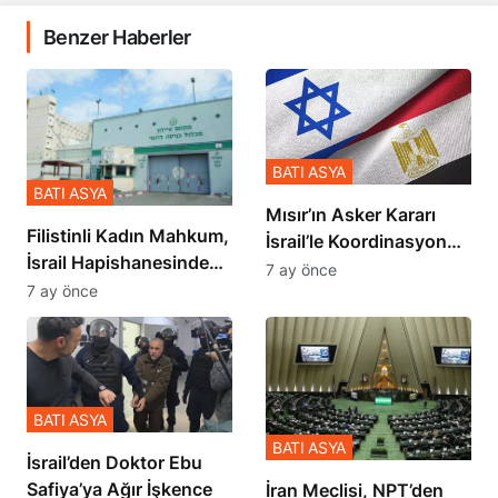
Benzer Haberler
BATI ASYA
BATI ASYA
Mısır’ın Asker Kararı
Filistinli Kadın Mahkum,
İsrail’le Koordinasyon
İsrail Hapishanesindeki
İçinde Gerçekleşmiş
7 ay önce
Zulmü Anlattı
7 ay önce
BATI ASYA
BATI ASYA
İsrail’den Doktor Ebu
Safiya’ya Ağır İşkence
İran Meclisi, NPT’den