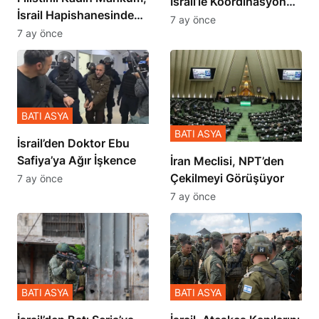
İsrail Hapishanesindeki
İçinde Gerçekleşmiş
7 ay önce
Zulmü Anlattı
7 ay önce
BATI ASYA
BATI ASYA
İsrail’den Doktor Ebu
Safiya’ya Ağır İşkence
İran Meclisi, NPT’den
Çekilmeyi Görüşüyor
7 ay önce
7 ay önce
BATI ASYA
BATI ASYA
​​​​​​​İsrail’den Batı Şeria’ya
İsrail, Ateşkes Kapılarını