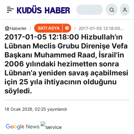
Hizbullah’tan Suriye
+
-
0
Paylaş
Çağrısı
BATI ASYA
Haberler
2017-01-05 12:18:00
Hizbullah'ın Lübnan
2017-01-05 12:18:00 Hizbullah'ın
Meclis Grubu Direnişe
Vefa Başkanı
Lübnan Meclis Grubu Direnişe Vefa
Muhammed Raad,
Başkanı Muhammed Raad, İsrail'in
İsrail'in 2006 yılındaki
hezimetten sonra
2006 yılındaki hezimetten sonra
Lübnan'a yeniden savaş
açabilmesi için 25 yıla
Lübnan'a yeniden savaş açabilmesi
ihtiyacının olduğunu
söyledi.
için 25 yıla ihtiyacının olduğunu
söyledi.
18 Ocak 2026, 02:25
yayınlandı