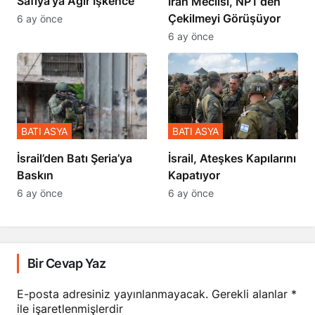
Safiya’ya Ağır İşkence
İran Meclisi, NPT’den
Çekilmeyi Görüşüyor
6 ay önce
6 ay önce
BATI ASYA
BATI ASYA
​​​​​​​İsrail’den Batı Şeria’ya
İsrail, Ateşkes Kapılarını
Baskın
Kapatıyor
6 ay önce
6 ay önce
Bir Cevap Yaz
E-posta adresiniz yayınlanmayacak.
Gerekli alanlar
*
ile işaretlenmişlerdir