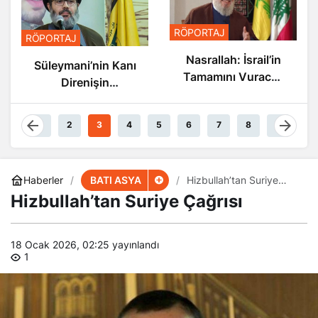
RÖPORTAJ
RÖPORTAJ
Nasrallah: İsrail’in
Süleymani’nin Kanı
Tamamını Vuracak
Direnişin
Güçteyiz
Damarlarında
Akıyor
1
2
3
4
5
6
7
8
9
BATI ASYA
Haberler
Hizbullah’tan Suriye
Çağrısı
Hizbullah’tan Suriye Çağrısı
18 Ocak 2026, 02:25
yayınlandı
1