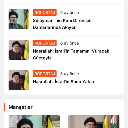
RÖPORTAJ
6 ay önce
Süleymani’nin Kanı Direnişin
Damarlarında Akıyor
RÖPORTAJ
6 ay önce
Nasrallah: İsrail’in Tamamını Vuracak
Güçteyiz
RÖPORTAJ
6 ay önce
Nasrallah: İsrail’in Sonu Yakın
Manşetler