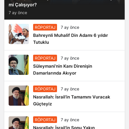
mi Çalışıyor?
7 ay önce
RÖPORTAJ
7 ay önce
Bahreynli Muhalif Din Adamı 6 yıldır
Tutuklu
RÖPORTAJ
7 ay önce
Süleymani’nin Kanı Direnişin
Damarlarında Akıyor
RÖPORTAJ
7 ay önce
Nasrallah: İsrail’in Tamamını Vuracak
Güçteyiz
RÖPORTAJ
7 ay önce
Nasrallah: İsrail’in Sonu Yakın