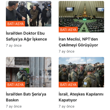
BATI ASYA
BATI ASYA
İsrail’den Doktor Ebu
Safiya’ya Ağır İşkence
İran Meclisi, NPT’den
Çekilmeyi Görüşüyor
7 ay önce
7 ay önce
BATI ASYA
BATI ASYA
​​​​​​​İsrail’den Batı Şeria’ya
İsrail, Ateşkes Kapılarını
Baskın
Kapatıyor
7 ay önce
7 ay önce