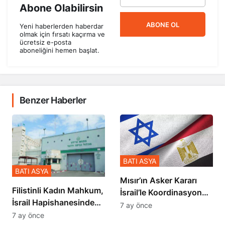
Abone Olabilirsin
ABONE OL
Yeni haberlerden haberdar
olmak için fırsatı kaçırma ve
ücretsiz e-posta
aboneliğini hemen başlat.
Benzer Haberler
BATI ASYA
BATI ASYA
Mısır’ın Asker Kararı
Filistinli Kadın Mahkum,
İsrail’le Koordinasyon
İsrail Hapishanesindeki
İçinde Gerçekleşmiş
7 ay önce
Zulmü Anlattı
7 ay önce