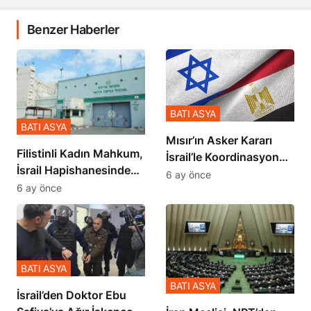
Benzer Haberler
BATI ASYA
BATI ASYA
Mısır’ın Asker Kararı
Filistinli Kadın Mahkum,
İsrail’le Koordinasyon
İsrail Hapishanesindeki
İçinde Gerçekleşmiş
6 ay önce
Zulmü Anlattı
6 ay önce
BATI ASYA
BATI ASYA
İsrail’den Doktor Ebu