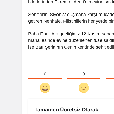
liderlerinden Ekrem el Acuri’nin evine saldırd
Şehitlerin, Siyonist düşmana karşı mücade
getiren Nehhale, Filistinlilerin her yerde b
Baha Ebu’l Ata geçtiğimiz 12 Kasım sabahı
mahallesinde evine düzenlenen füze saldırı
ise Batı Şeria’nın Cenin kentinde şehit edi
0
0
Tamamen Ücretsiz Olarak