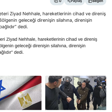
0
Paylaş
Beğen
eteri Ziyad Nehhale, hareketlerinin cihad ve direniş
ölgenin geleceği direnişin silahına, direnişin
ağlıdır” dedi.
eri Ziyad Nehhale, hareketlerinin cihad ve direniş
RÖPORTAJ
genin geleceği direnişin silahına, direnişin
eşme Sonrası
Bahreynli Muhalif Din Adamı 6
lıdır” dedi.
 mi Çalışıyor?
yıldır Tutuklu