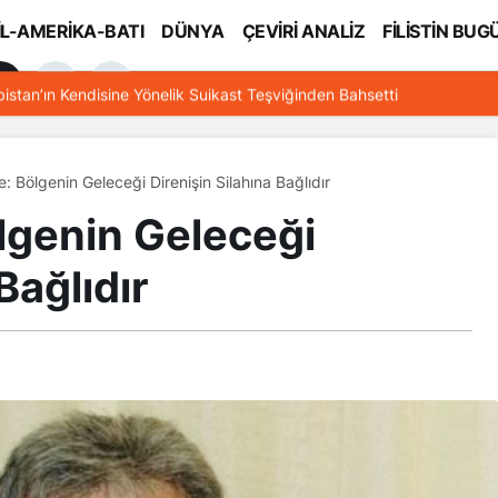
İL-AMERİKA-BATI
DÜNYA
ÇEVİRİ ANALİZ
FİLİSTİN BUG
l
bistan’ın Kendisine Yönelik Suikast Teşviğinden Bahsetti
: Bölgenin Geleceği Direnişin Silahına Bağlıdır
lgenin Geleceği
Bağlıdır