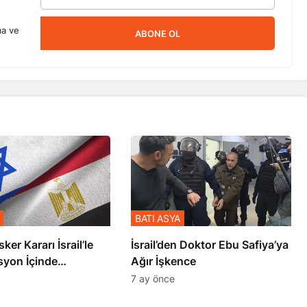
ma ve
ABONE OL
BATI ASYA
sker Kararı İsrail’le
İsrail’den Doktor Ebu Safiya’ya
syon İçinde
Ağır İşkence
şmiş
7 ay önce