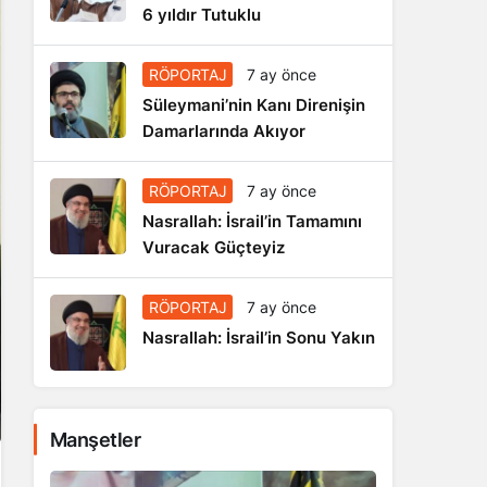
6 yıldır Tutuklu
RÖPORTAJ
7 ay önce
Süleymani’nin Kanı Direnişin
Damarlarında Akıyor
RÖPORTAJ
7 ay önce
Nasrallah: İsrail’in Tamamını
Vuracak Güçteyiz
RÖPORTAJ
7 ay önce
Nasrallah: İsrail’in Sonu Yakın
Manşetler