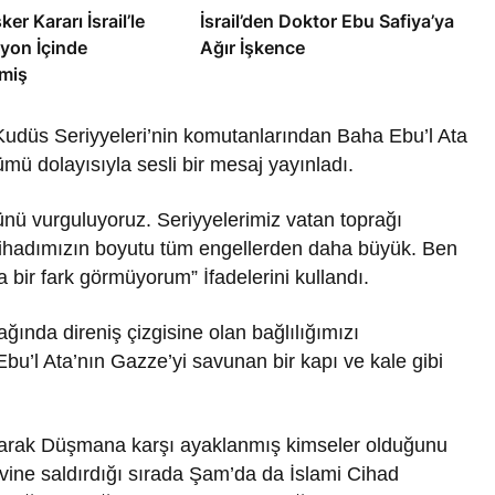
ker Kararı İsrail’le
İsrail’den Doktor Ebu Safiya’ya
yon İçinde
Ağır İşkence
miş
 Kudüs Seriyyeleri’nin komutanlarından Baha Ebu’l Ata
mü dolayısıyla sesli bir mesaj yayınladı.
ünü vurguluyoruz. Seriyyelerimiz vatan toprağı
Cihadımızın boyutu tüm engellerden daha büyük. Ben
 bir fark görmüyorum” İfadelerini kullandı.
prağında direniş çizgisine olan bağlılığımızı
bu’l Ata’nın Gazze’yi savunan bir kapı ve kale gibi
kırarak Düşmana karşı ayaklanmış kimseler olduğunu
evine saldırdığı sırada Şam’da da İslami Cihad