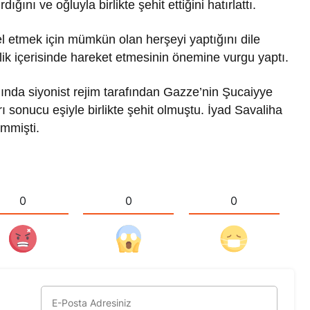
ığını ve oğluyla birlikte şehit ettiğini hatırlattı.
l etmek için mümkün olan herşeyi yaptığını dile
irlik içerisinde hareket etmesinin önemine vurgu yaptı.
nda siyonist rejim tarafından Gazze’nin Şucaiyye
 sonucu eşiyle birlikte şehit olmuştu. İyad Savaliha
lmmişti.
0
0
0