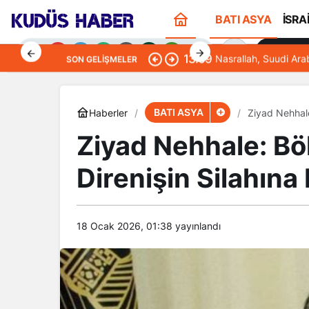
BATI ASYA
İSRA
Sana Öze
13:09
Nasrallah, Suudi Ara
SON GELIŞMELER
BATI ASYA
Haberler
Ziyad Nehhale
Ziyad Nehhale: Bö
Gündüz Modu
Direnişin Silahına 
Gündüz modunu seçin.
Gece Modu
Gece modunu seçin.
18 Ocak 2026, 01:38
yayınlandı
Sistem Modu
Sistem modunu seçin.