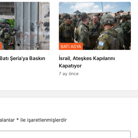
BATI ASYA
l’den Batı Şeria’ya Baskın
İsrail, Ateşkes Kapılarını
Kapatıyor
7 ay önce
 alanlar
*
ile işaretlenmişlerdir