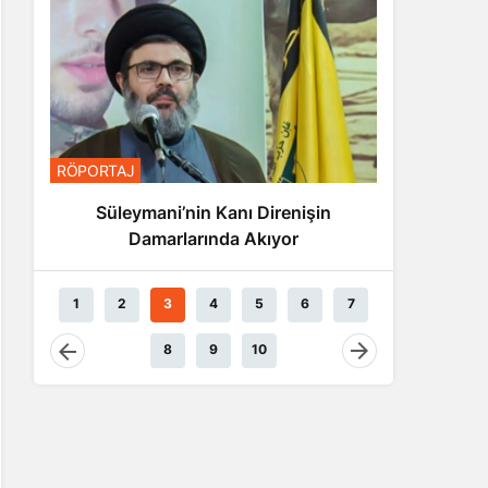
RÖPORTA
RÖPORTAJ
Nas
Süleymani’nin Kanı Direnişin
Damarlarında Akıyor
1
2
3
4
5
6
7
8
9
10