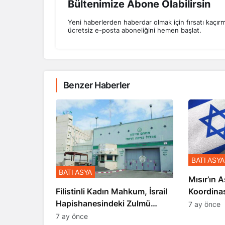
Bültenimize Abone Olabilirsin
Yeni haberlerden haberdar olmak için fırsatı kaçır
ücretsiz e-posta aboneliğini hemen başlat.
Benzer Haberler
BATI ASYA
BATI ASYA
Mısır’ın A
Koordina
Filistinli Kadın Mahkum, İsrail
Gerçekle
Hapishanesindeki Zulmü
7 ay önce
Anlattı
7 ay önce