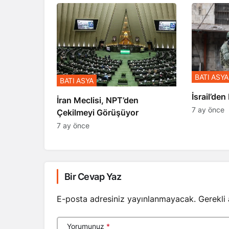
BATI ASYA
BATI ASYA
​​​​​​​İsrai
İran Meclisi, NPT’den
7 ay önce
Çekilmeyi Görüşüyor
7 ay önce
Bir Cevap Yaz
E-posta adresiniz yayınlanmayacak.
Gerekli
Yorumunuz
*