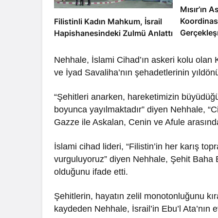
Mısır’ın As
Koordinas
Filistinli Kadın Mahkum, İsrail
Gerçekleş
Hapishanesindeki Zulmü Anlattı
Nehhale, İslami Cihad’ın askeri kolu olan
ve İyad Savaliha’nın şehadetlerinin yıldönü
“Şehitleri anarken, hareketimizin büyüdüğ
boyunca yayılmaktadır” diyen Nehhale, “
Gazze ile Askalan, Cenin ve Afule arasında
İslami cihad lideri, “Filistin’in her karış to
vurguluyoruz” diyen Nehhale, Şehit Baha E
olduğunu ifade etti.
Şehitlerin, hayatın zelil monotonluğunu 
kaydeden Nehhale, İsrail’in Ebu’l Ata’nın 