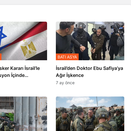
BATI ASYA
sker Kararı İsrail’le
İsrail’den Doktor Ebu Safiya’ya
syon İçinde
Ağır İşkence
şmiş
7 ay önce