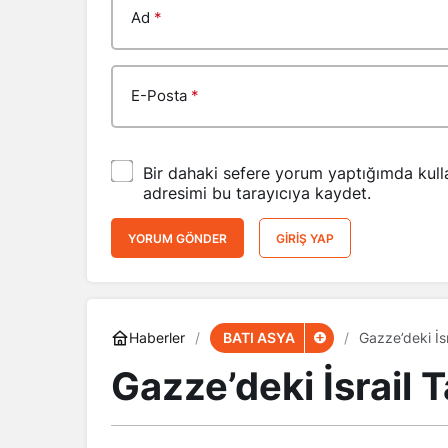
Ad
*
E-Posta
*
Bir dahaki sefere yorum yaptığımda kull
adresimi bu tarayıcıya kaydet.
YORUM GÖNDER
GIRIŞ YAP
BATI ASYA
Haberler
Gazze’deki İsr
Gazze’deki İsrail T