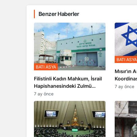
Benzer Haberler
BATI ASYA
BATI ASYA
Mısır’ın A
Koordina
Filistinli Kadın Mahkum, İsrail
Gerçekle
Hapishanesindeki Zulmü
7 ay önce
Anlattı
7 ay önce