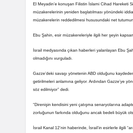
El Meyadin’e konuşan Filistin İslami Cihad Hareketi Si
müzakerelerinin yeniden başlatılması yönündeki iddiası
müzakerelerin reddedilmesi hususundaki net tutumunu 
Ebu Şahin, esir müzakereleriyle ilgili her şeyin kapsam
İsrail medyasında çıkan haberleri yalanlayan Ebu Şahi
olmadığını vurguladı.
Gazze’deki savaşı yönetenin ABD olduğunu kaydeden E
getirilmeleri anlamına geliyor. Ardından Gazze’ye yön
söz edilmiyor” dedi.
“Direnişin kendisini yeni çatışma senaryolarına adapte
zorluğunun farkında olduğunu ancak bedeli büyük olsa
İsrail Kanal 12’nin haberinde, İsrail’in esirlerle ilgili 