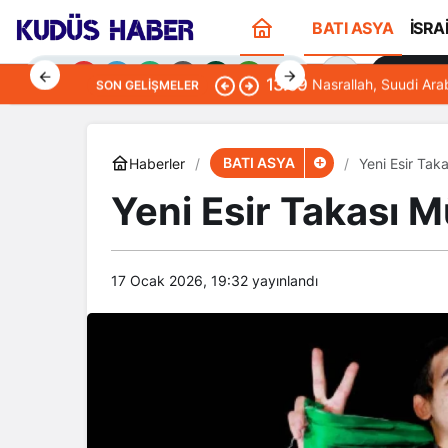
BATI ASYA
İSRA
Sana Öze
13:09
Nasrallah, Suudi Ara
SON GELIŞMELER
BATI ASYA
Haberler
Yeni Esir Tak
Yeni Esir Takası 
Gündüz Modu
Gündüz modunu seçin.
17 Ocak 2026, 19:32
yayınlandı
Gece Modu
Gece modunu seçin.
Sistem Modu
Sistem modunu seçin.