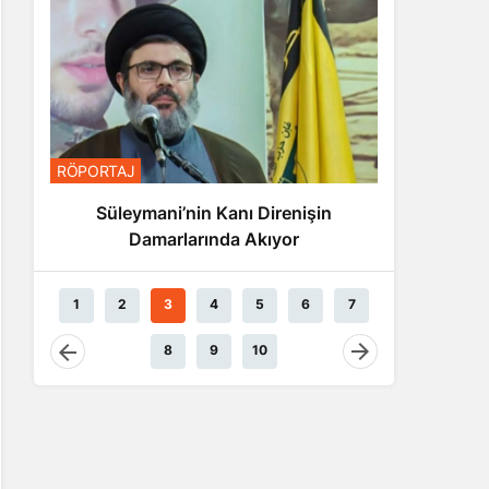
RÖPORTA
RÖPORTAJ
Nas
Süleymani’nin Kanı Direnişin
Damarlarında Akıyor
1
2
3
4
5
6
7
8
9
10