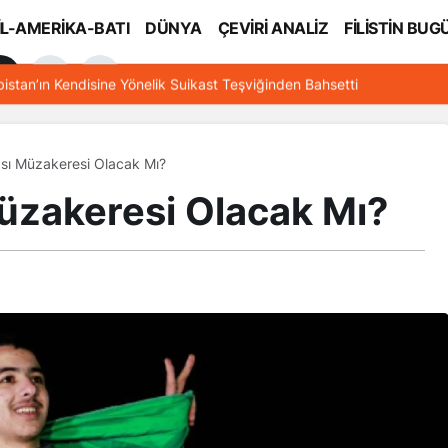
İL-AMERİKA-BATI
DÜNYA
ÇEVİRİ ANALİZ
FİLİSTİN BUG
l
bistan’ın Kendisine Yönelik Suikast Teşviğinden Bahsetti
ası Müzakeresi Olacak Mı?
Müzakeresi Olacak Mı?