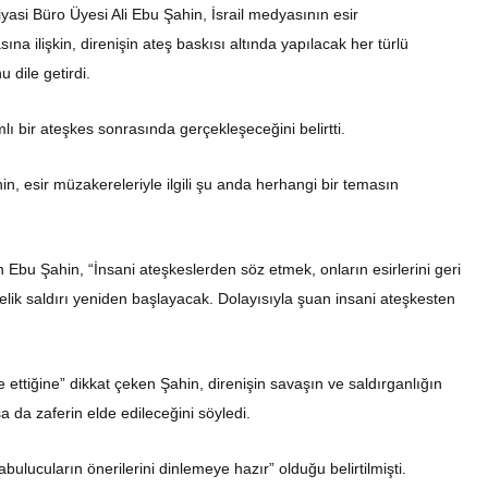
yasi Büro Üyesi Ali Ebu Şahin, İsrail medyasının esir
na ilişkin, direnişin ateş baskısı altında yapılacak her türlü
dile getirdi.
lı bir ateşkes sonrasında gerçekleşeceğini belirtti.
n, esir müzakereleriyle ilgili şu anda herhangi bir temasın
bu Şahin, “İnsani ateşkeslerden söz etmek, onların esirlerini geri
elik saldırı yeniden başlayacak. Dolayısıyla şuan insani ateşkesten
 ettiğine” dikkat çeken Şahin, direnişin savaşın ve saldırganlığın
 da zaferin elde edileceğini söyledi.
“arabulucuların önerilerini dinlemeye hazır” olduğu belirtilmişti.