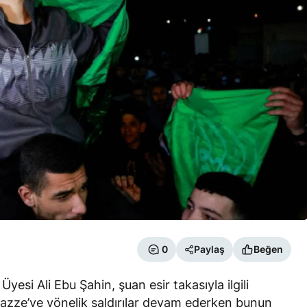
0
Paylaş
Beğen
Üyesi Ali Ebu Şahin, şuan esir takasıyla ilgili
azze’ye yönelik saldırılar devam ederken bunun