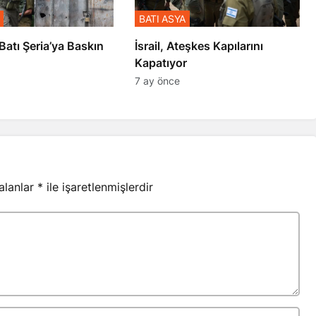
BATI ASYA
l’den Batı Şeria’ya Baskın
İsrail, Ateşkes Kapılarını
Kapatıyor
7 ay önce
 alanlar
*
ile işaretlenmişlerdir