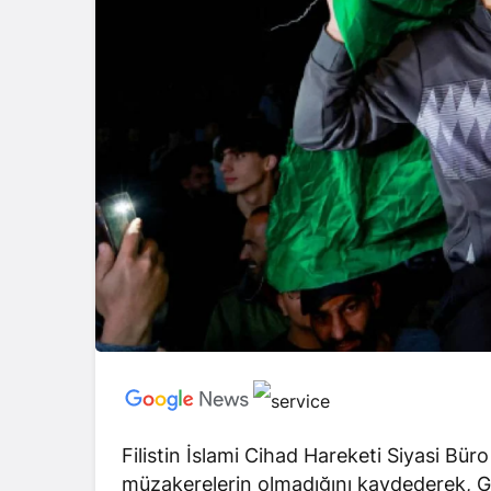
Filistin İslami Cihad Hareketi Siyasi Büro 
müzakerelerin olmadığını kaydederek, G