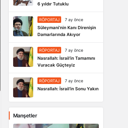
6 yıldır Tutuklu
RÖPORTAJ
7 ay önce
Süleymani’nin Kanı Direnişin
Damarlarında Akıyor
RÖPORTAJ
7 ay önce
Nasrallah: İsrail’in Tamamını
Vuracak Güçteyiz
RÖPORTAJ
7 ay önce
Nasrallah: İsrail’in Sonu Yakın
Manşetler