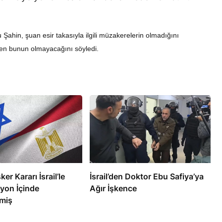
u Şahin, şuan esir takasıyla ilgili müzakerelerin olmadığını
ken bunun olmayacağını söyledi.
RÖPORTAJ
eşme Sonrası
Bahreynli Muhalif Din Adamı 6
 mi Çalışıyor?
yıldır Tutuklu
ker Kararı İsrail’le
İsrail’den Doktor Ebu Safiya’ya
yon İçinde
Ağır İşkence
miş