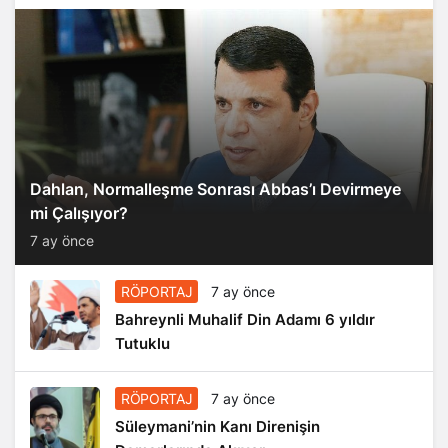
Dahlan, Normalleşme Sonrası Abbas’ı Devirmeye
mi Çalışıyor?
7 ay önce
RÖPORTAJ
7 ay önce
Bahreynli Muhalif Din Adamı 6 yıldır
Tutuklu
RÖPORTAJ
7 ay önce
Süleymani’nin Kanı Direnişin
Damarlarında Akıyor