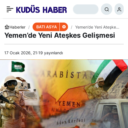
Lübnan’da Hükümet Krizi
+
-
0
Paylaş
Büyüyor
BATI ASYA
Haberler
Yemen’de Yeni Ateşkes
Gelişmesi
Yemen’de Yeni Ateşkes Gelişmesi
17 Ocak 2026, 21:19
yayınlandı