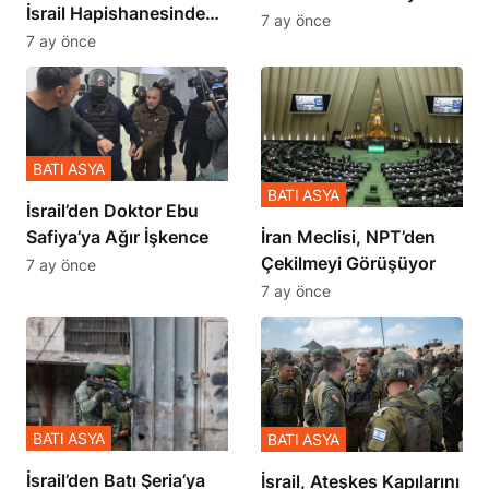
İsrail Hapishanesindeki
İçinde Gerçekleşmiş
7 ay önce
Zulmü Anlattı
7 ay önce
BATI ASYA
BATI ASYA
İsrail’den Doktor Ebu
Safiya’ya Ağır İşkence
İran Meclisi, NPT’den
Çekilmeyi Görüşüyor
7 ay önce
7 ay önce
BATI ASYA
BATI ASYA
​​​​​​​İsrail’den Batı Şeria’ya
İsrail, Ateşkes Kapılarını