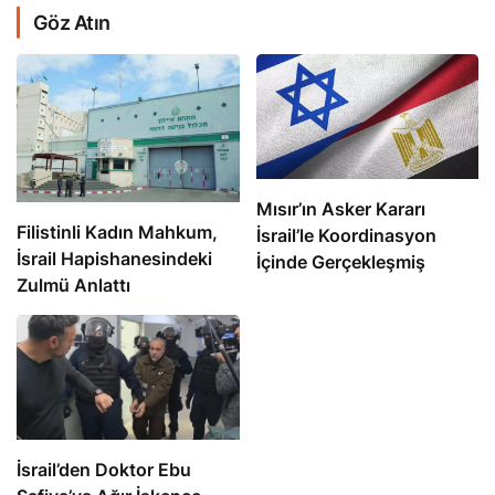
Göz Atın
Mısır’ın Asker Kararı
Filistinli Kadın Mahkum,
İsrail’le Koordinasyon
İsrail Hapishanesindeki
İçinde Gerçekleşmiş
Zulmü Anlattı
İsrail’den Doktor Ebu