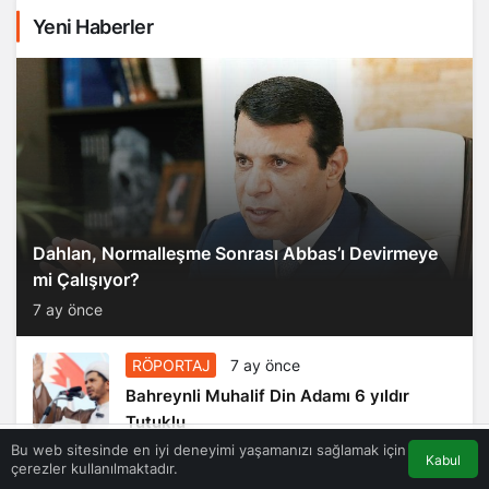
Yeni Haberler
Dahlan, Normalleşme Sonrası Abbas’ı Devirmeye
mi Çalışıyor?
7 ay önce
RÖPORTAJ
7 ay önce
Bahreynli Muhalif Din Adamı 6 yıldır
Tutuklu
Bu web sitesinde en iyi deneyimi yaşamanızı sağlamak için
Kabul
çerezler kullanılmaktadır.
Akış
Eczaneler
Trafik
Anasayfa
RÖPORTAJ
7 ay önce