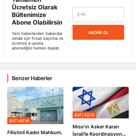
Ücretsiz Olarak
Bültenimize
Abone Olabilirsin
ABONE OL
Yeni haberlerden haberdar
olmak için fırsatı kaçırma ve
ücretsiz e-posta
aboneliğini hemen başlat.
Benzer Haberler
BATI ASYA
BATI ASYA
Mısır’ın Asker Kararı
Filistinli Kadın Mahkum,
İsrail’le Koordinasyon