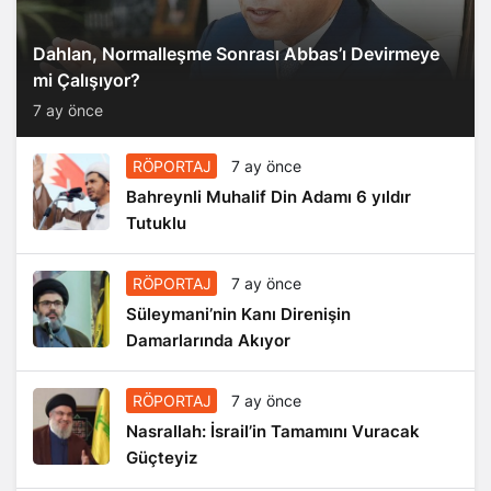
Dahlan, Normalleşme Sonrası Abbas’ı Devirmeye
mi Çalışıyor?
7 ay önce
RÖPORTAJ
7 ay önce
Bahreynli Muhalif Din Adamı 6 yıldır
Tutuklu
RÖPORTAJ
7 ay önce
Süleymani’nin Kanı Direnişin
Damarlarında Akıyor
RÖPORTAJ
7 ay önce
Nasrallah: İsrail’in Tamamını Vuracak
Güçteyiz