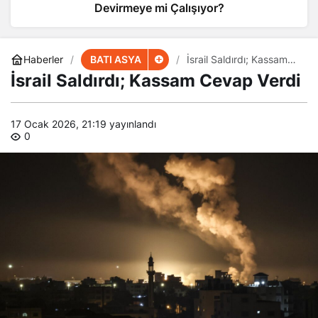
Devirmeye mi Çalışıyor?
BATI ASYA
Haberler
İsrail Saldırdı; Kassam
Cevap Verdi
İsrail Saldırdı; Kassam Cevap Verdi
17 Ocak 2026, 21:19
yayınlandı
0