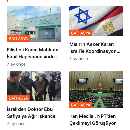
BATI ASYA
BATI ASYA
Mısır’ın Asker Kararı
Filistinli Kadın Mahkum,
İsrail’le Koordinasyon
İsrail Hapishanesindeki
İçinde Gerçekleşmiş
7 ay önce
Zulmü Anlattı
7 ay önce
BATI ASYA
BATI ASYA
İsrail’den Doktor Ebu
Safiya’ya Ağır İşkence
İran Meclisi, NPT’den
Çekilmeyi Görüşüyor
7 ay önce