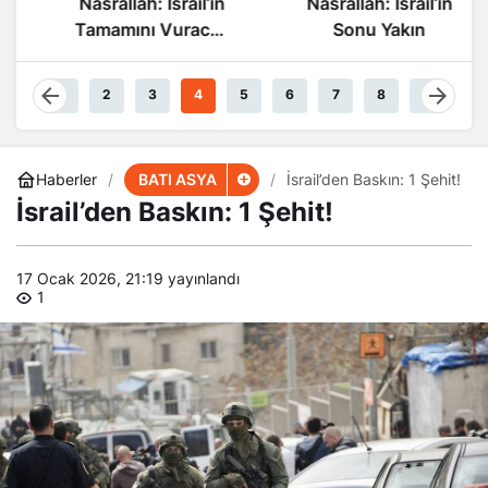
Nasrallah: İsrail’in
Nasrallah: İsrail’in
Tamamını Vuracak
Sonu Yakın
Güçteyiz
1
2
3
4
5
6
7
8
9
BATI ASYA
Haberler
İsrail’den Baskın: 1 Şehit!
İsrail’den Baskın: 1 Şehit!
17 Ocak 2026, 21:19
yayınlandı
1