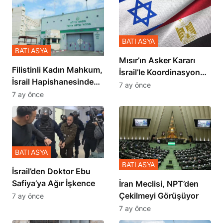
BATI ASYA
BATI ASYA
Mısır’ın Asker Kararı
Filistinli Kadın Mahkum,
İsrail’le Koordinasyon
İsrail Hapishanesindeki
İçinde Gerçekleşmiş
7 ay önce
Zulmü Anlattı
7 ay önce
BATI ASYA
BATI ASYA
İsrail’den Doktor Ebu
Safiya’ya Ağır İşkence
İran Meclisi, NPT’den
Çekilmeyi Görüşüyor
7 ay önce
7 ay önce