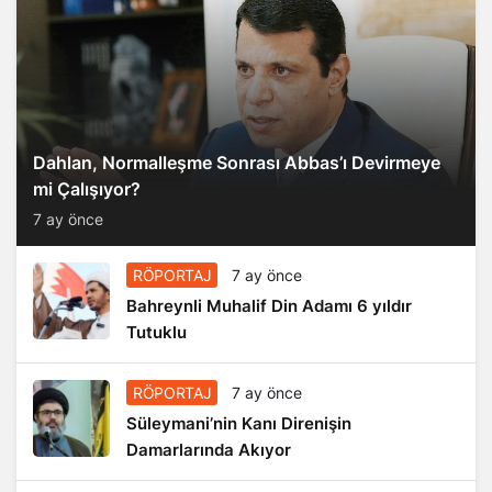
Dahlan, Normalleşme Sonrası Abbas’ı Devirmeye
mi Çalışıyor?
7 ay önce
RÖPORTAJ
7 ay önce
Bahreynli Muhalif Din Adamı 6 yıldır
Tutuklu
RÖPORTAJ
7 ay önce
Süleymani’nin Kanı Direnişin
Damarlarında Akıyor