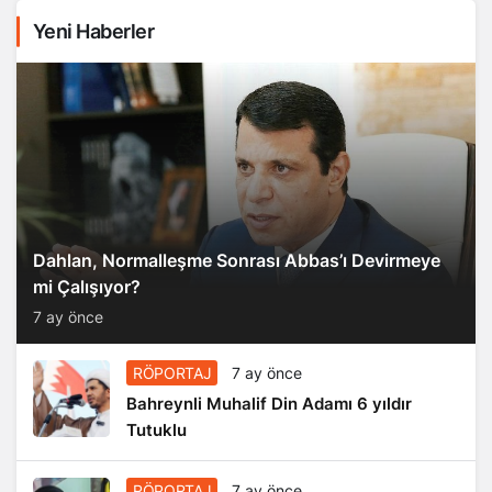
Yeni Haberler
Dahlan, Normalleşme Sonrası Abbas’ı Devirmeye
mi Çalışıyor?
7 ay önce
RÖPORTAJ
7 ay önce
Bahreynli Muhalif Din Adamı 6 yıldır
Tutuklu
RÖPORTAJ
7 ay önce