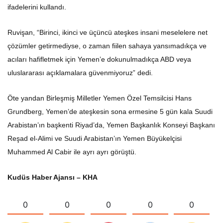
ifadelerini kullandı.
Ruvişan, “Birinci, ikinci ve üçüncü ateşkes insani meselelere net
çözümler getirmediyse, o zaman fiilen sahaya yansımadıkça ve
acıları hafifletmek için Yemen’e dokunulmadıkça ABD veya
uluslararası açıklamalara güvenmiyoruz” dedi.
Öte yandan Birleşmiş Milletler Yemen Özel Temsilcisi Hans
Grundberg, Yemen’de ateşkesin sona ermesine 5 gün kala Suudi
Arabistan’ın başkenti Riyad’da, Yemen Başkanlık Konseyi Başkanı
Reşad el-Alimi ve Suudi Arabistan’ın Yemen Büyükelçisi
Muhammed Al Cabir ile ayrı ayrı görüştü.
Kudüs Haber Ajansı – KHA
0
0
0
0
0