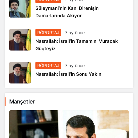
Süleymani’nin Kanı Direnişin
Damarlarında Akıyor
RÖPORTAJ
7 ay önce
Nasrallah: İsrail’in Tamamını Vuracak
Güçteyiz
RÖPORTAJ
7 ay önce
Nasrallah: İsrail’in Sonu Yakın
Manşetler