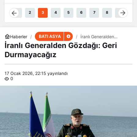
Damarlarında
Akıyor
1
2
3
4
5
6
7
8
9
BATI ASYA
Haberler
İranlı Generalden
Gözdağı: Geri
İranlı Generalden Gözdağı: Geri
Durmayacağız
Durmayacağız
17 Ocak 2026, 22:15
yayınlandı
0