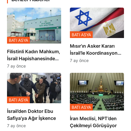
BATI ASYA
BATI ASYA
Mısır’ın Asker Kararı
Filistinli Kadın Mahkum,
İsrail’le Koordinasyon
İsrail Hapishanesindeki
İçinde Gerçekleşmiş
7 ay önce
Zulmü Anlattı
7 ay önce
BATI ASYA
BATI ASYA
İsrail’den Doktor Ebu
Safiya’ya Ağır İşkence
İran Meclisi, NPT’den
Çekilmeyi Görüşüyor
7 ay önce
7 ay önce