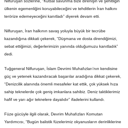
ülkenin egemenliğini koruyabileceğini ve tehditlerin İran halkını
terörize edemeyeceğini kanıtladı” diyerek devam etti.
Nilfuruşan, İran halkının savaş yoluyla büyük bir tecrübe
kazandığına dikkati çekerek, “Düşmana ve dosta direndiğimizi,
sebat ettiğimizi, değerlerimizin yanında olduğumuzu kanıtladık”
dedi.
Tuğgeneral Nilfuruşan, İslam Devrimi Muhafızları’nın kendisine
güç ve yetenek kazandıracak başarılar aradığına dikkat çekerek,
“Denizcilik alanında önemli mesafeler kat ettik, çok yüksek hıza
sahip teknelerde çok geniş imkanlara sahibiz. Deniz taktiklerimiz
hafif ve yarı ağır teknelere dayalıdır” ifadelerini kullandı.
Füze gücüyle ilgili olarak, Devrim Muhafızları Komutan
Yardımcısı, “Bugün balistik füzelerimiz okyanusların derinliklerine
nüfuz edebilir ve hedefleri isabetli bir şekilde vurabilir. Halka