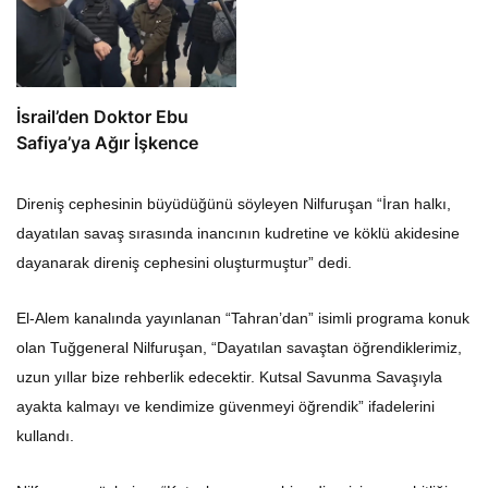
İsrail’den Doktor Ebu
Safiya’ya Ağır İşkence
Direniş cephesinin büyüdüğünü söyleyen Nilfuruşan “İran halkı,
dayatılan savaş sırasında inancının kudretine ve köklü akidesine
dayanarak direniş cephesini oluşturmuştur” dedi.
El-Alem kanalında yayınlanan “Tahran’dan” isimli programa konuk
olan Tuğgeneral Nilfuruşan, “Dayatılan savaştan öğrendiklerimiz,
uzun yıllar bize rehberlik edecektir. Kutsal Savunma Savaşıyla
ayakta kalmayı ve kendimize güvenmeyi öğrendik” ifadelerini
kullandı.
Nilfuruşan sözlerine, “Kutsal savunma bize direnişin ve şehitliğin