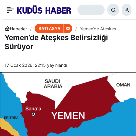
İranlı Generalden
+
-
0
Paylaş
Gözdağı: Geri
BATI ASYA
Haberler
Yemen’de Ateşkes
Belirsizliği Sürüyor
Yemen’de Ateşkes Belirsizliği
Durmayacağız
Sürüyor
17 Ocak 2026, 22:15
yayınlandı