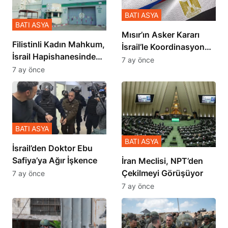
BATI ASYA
BATI ASYA
Mısır’ın Asker Kararı
Filistinli Kadın Mahkum,
İsrail’le Koordinasyon
İsrail Hapishanesindeki
İçinde Gerçekleşmiş
7 ay önce
Zulmü Anlattı
7 ay önce
BATI ASYA
BATI ASYA
İsrail’den Doktor Ebu
Safiya’ya Ağır İşkence
İran Meclisi, NPT’den
Çekilmeyi Görüşüyor
7 ay önce
7 ay önce