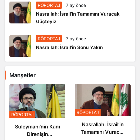
RÖPORTAJ
7 ay önce
Nasrallah: İsrail’in Tamamını Vuracak
Güçteyiz
RÖPORTAJ
7 ay önce
Nasrallah: İsrail’in Sonu Yakın
Manşetler
RÖPORT
RÖPORTAJ
PORTAJ
Nasra
Nasrallah: İsrail’in
üleymani’nin Kanı
S
Tamamını Vuracak
Direnişin
Güçteyiz