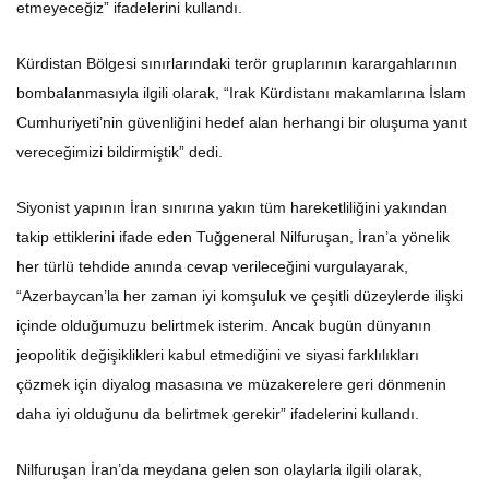
Kürdistan Bölgesi sınırlarındaki terör gruplarının karargahlarının
bombalanmasıyla ilgili olarak, “Irak Kürdistanı makamlarına İslam
Cumhuriyeti’nin güvenliğini hedef alan herhangi bir oluşuma yanıt
vereceğimizi bildirmiştik” dedi.
Siyonist yapının İran sınırına yakın tüm hareketliliğini yakından
takip ettiklerini ifade eden Tuğgeneral Nilfuruşan, İran’a yönelik
her türlü tehdide anında cevap verileceğini vurgulayarak,
“Azerbaycan’la her zaman iyi komşuluk ve çeşitli düzeylerde ilişki
içinde olduğumuzu belirtmek isterim. Ancak bugün dünyanın
jeopolitik değişiklikleri kabul etmediğini ve siyasi farklılıkları
çözmek için diyalog masasına ve müzakerelere geri dönmenin
daha iyi olduğunu da belirtmek gerekir” ifadelerini kullandı.
Nilfuruşan İran’da meydana gelen son olaylarla ilgili olarak,