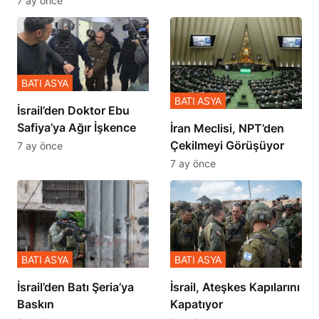
7 ay önce
BATI ASYA
BATI ASYA
İsrail’den Doktor Ebu
Safiya’ya Ağır İşkence
İran Meclisi, NPT’den
Çekilmeyi Görüşüyor
7 ay önce
7 ay önce
BATI ASYA
BATI ASYA
​​​​​​​İsrail’den Batı Şeria’ya
İsrail, Ateşkes Kapılarını
Baskın
Kapatıyor