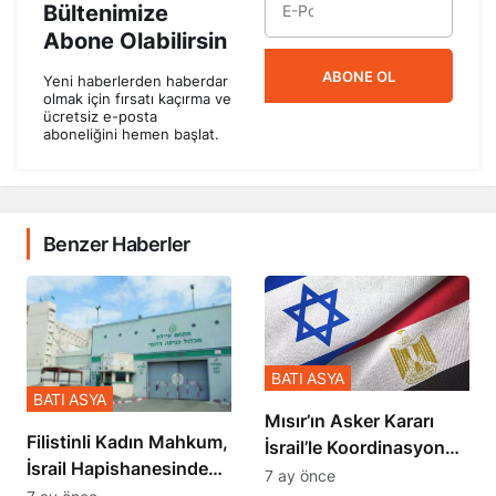
Bültenimize
Abone Olabilirsin
ABONE OL
Yeni haberlerden haberdar
olmak için fırsatı kaçırma ve
ücretsiz e-posta
aboneliğini hemen başlat.
Benzer Haberler
BATI ASYA
BATI ASYA
Mısır’ın Asker Kararı
Filistinli Kadın Mahkum,
İsrail’le Koordinasyon
İsrail Hapishanesindeki
İçinde Gerçekleşmiş
7 ay önce
Zulmü Anlattı