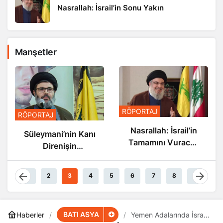
Nasrallah: İsrail’in Sonu Yakın
Manşetler
RÖPORTAJ
RÖPORTAJ
Nasrallah: İsrail’in
Süleymani’nin Kanı
Tamamını Vuracak
Direnişin
Güçteyiz
Damarlarında
Akıyor
1
2
3
4
5
6
7
8
9
BATI ASYA
Haberler
Yemen Adalarında İsrail-