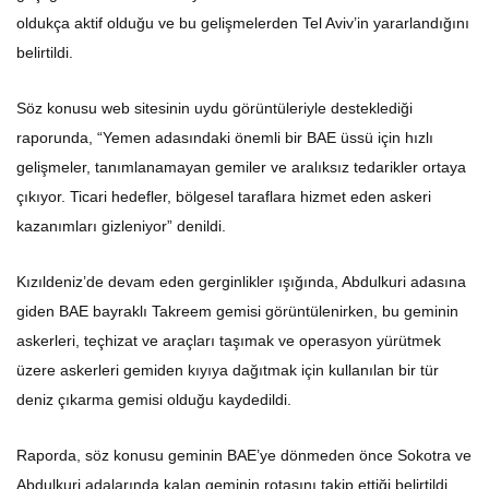
oldukça aktif olduğu ve bu gelişmelerden Tel Aviv’in yararlandığını
belirtildi.
Söz konusu web sitesinin uydu görüntüleriyle desteklediği
raporunda, “Yemen adasındaki önemli bir BAE üssü için hızlı
gelişmeler, tanımlanamayan gemiler ve aralıksız tedarikler ortaya
çıkıyor. Ticari hedefler, bölgesel taraflara hizmet eden askeri
kazanımları gizleniyor” denildi.
Kızıldeniz’de devam eden gerginlikler ışığında, Abdulkuri adasına
giden BAE bayraklı Takreem gemisi görüntülenirken, bu geminin
askerleri, teçhizat ve araçları taşımak ve operasyon yürütmek
üzere askerleri gemiden kıyıya dağıtmak için kullanılan bir tür
deniz çıkarma gemisi olduğu kaydedildi.
Raporda, söz konusu geminin BAE’ye dönmeden önce Sokotra ve
Abdulkuri adalarında kalan geminin rotasını takip ettiği belirtildi.