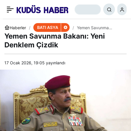
Yemen Adalarında İsrail-
+
-
0
Paylaş
BAE İşbirliği
BATI ASYA
Haberler
Yemen Savunma
Bakanı: Yeni Denklem
Yemen Savunma Bakanı: Yeni
Çizdik
Denklem Çizdik
17 Ocak 2026, 19:05
yayınlandı