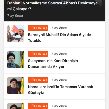
Dahlan, Normalleşme Sonrası Abbas’ı Devirmeye
mi Çalışıyor?
7 ay önce
RÖPORTAJ
7 ay önce
Bahreynli Muhalif Din Adamı 6 yıldır
Tutuklu
RÖPORTAJ
7 ay önce
Süleymani’nin Kanı Direnişin
Damarlarında Akıyor
RÖPORTAJ
7 ay önce
Nasrallah: İsrail’in Tamamını Vuracak
Güçteyiz
RÖPORTAJ
7 ay önce