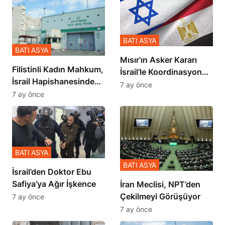
BATI ASYA
BATI ASYA
Mısır’ın Asker Kararı
Filistinli Kadın Mahkum,
İsrail’le Koordinasyon
İsrail Hapishanesindeki
İçinde Gerçekleşmiş
7 ay önce
Zulmü Anlattı
7 ay önce
BATI ASYA
BATI ASYA
İsrail’den Doktor Ebu
Safiya’ya Ağır İşkence
İran Meclisi, NPT’den
Çekilmeyi Görüşüyor
7 ay önce
7 ay önce