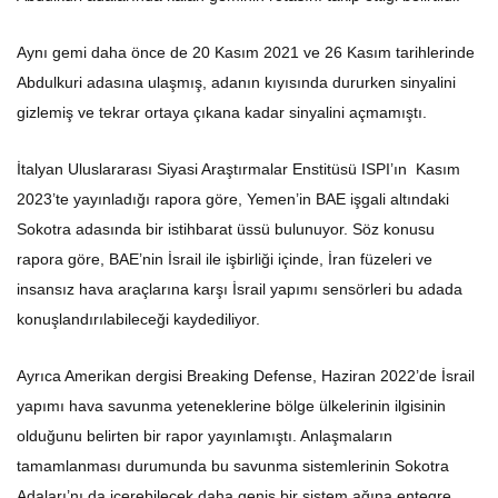
Aynı gemi daha önce de 20 Kasım 2021 ve 26 Kasım tarihlerinde
Abdulkuri adasına ulaşmış, adanın kıyısında dururken sinyalini
gizlemiş ve tekrar ortaya çıkana kadar sinyalini açmamıştı.
İtalyan Uluslararası Siyasi Araştırmalar Enstitüsü ISPI’ın Kasım
2023’te yayınladığı rapora göre, Yemen’in BAE işgali altındaki
Sokotra adasında bir istihbarat üssü bulunuyor. Söz konusu
rapora göre, BAE’nin İsrail ile işbirliği içinde, İran füzeleri ve
insansız hava araçlarına karşı İsrail yapımı sensörleri bu adada
konuşlandırılabileceği kaydediliyor.
Ayrıca Amerikan dergisi Breaking Defense, Haziran 2022’de İsrail
yapımı hava savunma yeteneklerine bölge ülkelerinin ilgisinin
olduğunu belirten bir rapor yayınlamıştı. Anlaşmaların
tamamlanması durumunda bu savunma sistemlerinin Sokotra
Adaları’nı da içerebilecek daha geniş bir sistem ağına entegre