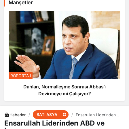
Manşetler
RÖPORTAJ
Dahlan, Normalleşme Sonrası Abbas’ı
Devirmeye mi Çalışıyor?
BATI ASYA
Haberler
Ensarullah Liderinden
ABD ve İngiltere’ye
Ensarullah Liderinden ABD ve
Gözdağı