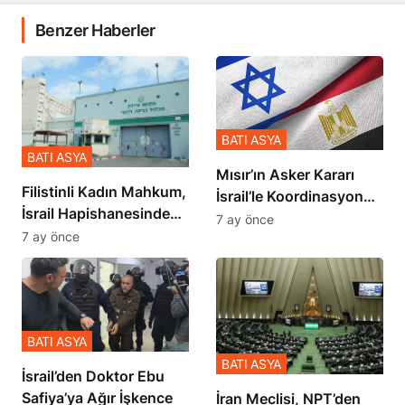
Benzer Haberler
BATI ASYA
BATI ASYA
Mısır’ın Asker Kararı
Filistinli Kadın Mahkum,
İsrail’le Koordinasyon
İsrail Hapishanesindeki
İçinde Gerçekleşmiş
7 ay önce
Zulmü Anlattı
7 ay önce
BATI ASYA
BATI ASYA
İsrail’den Doktor Ebu
Safiya’ya Ağır İşkence
İran Meclisi, NPT’den