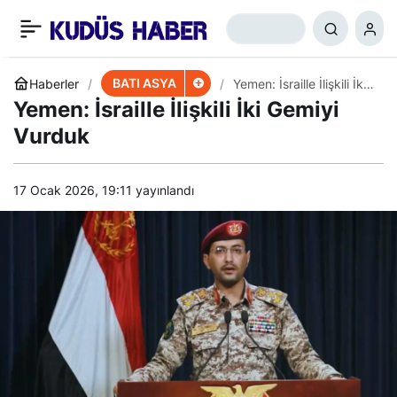
Hizbullah’tan İsrail
+
-
0
Paylaş
Karargahlarına
BATI ASYA
Haberler
Yemen: İsraille İlişkili İki
Gemiyi Vurduk
Yemen: İsraille İlişkili İki Gemiyi
Operasyon
Vurduk
17 Ocak 2026, 19:11
yayınlandı