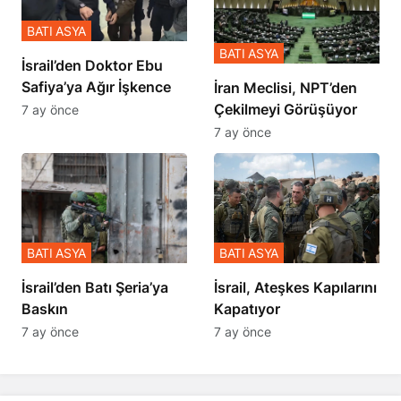
BATI ASYA
BATI ASYA
İsrail’den Doktor Ebu
Safiya’ya Ağır İşkence
İran Meclisi, NPT’den
Çekilmeyi Görüşüyor
7 ay önce
7 ay önce
BATI ASYA
BATI ASYA
​​​​​​​İsrail’den Batı Şeria’ya
İsrail, Ateşkes Kapılarını
Baskın
Kapatıyor
7 ay önce
7 ay önce