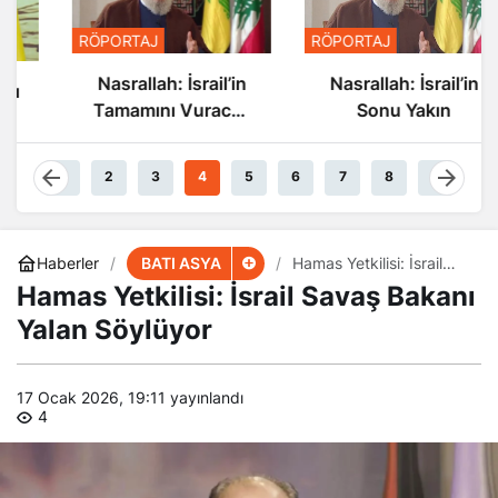
RÖPORTAJ
RÖPORTAJ
Nasrallah: İsrail’in
Nasrallah: İsrail’in
Tamamını Vuracak
Sonu Yakın
Güçteyiz
1
2
3
4
5
6
7
8
9
BATI ASYA
Haberler
Hamas Yetkilisi: İsrail
Savaş Bakanı Yalan
Hamas Yetkilisi: İsrail Savaş Bakanı
Söylüyor
Yalan Söylüyor
17 Ocak 2026, 19:11
yayınlandı
4