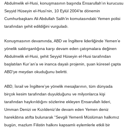
Abdulmelik el-Husi, konuşmasının başında Ensarullah’ın kurucusu
Seyyid Hüseyin el-Husi’nin, 10 Eylül 2004’te dönemin
Cumhurbaşkanı Ali Abdullah Salih’in komutasındaki Yemen polisi
tarafından şehit edildiğini vurguladı.
Konuşmasının devamında, ABD ve İngiltere liderliğinde Yemen’e
yönelik saldırganlığına karşı devam eden çatışmalara değinen
Abdulmelik el-Husi, şehit Seyyid Hüseyin el-Husi tarafından
başlatılan Kur’an’a ve inanca dayalı projenin, şuan küresel çapta
ABD’ye meydan okuduğunu belirtti.
ABD, İsrail ve İngiltere’ye yönelik mesajlarının, tüm dünyada
birçok kesim tarafından duyulduğunu ve milyonlarca kişi
tarafından haykırıldığını sözlerine ekleyen Ensarullah lideri,
Umman Denizi ve Kızıldeniz’de devam eden Yemen deniz
harekâtına atıfta bulunarak “Sevgili Yemenli Müslüman halkımız
bugün, mazlum Filistin halkını kapsamlı eylemlerle etkili bir