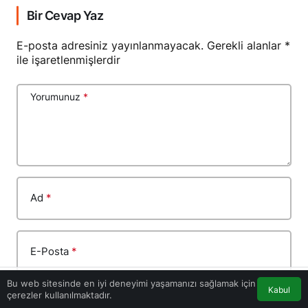
Bir Cevap Yaz
E-posta adresiniz yayınlanmayacak.
Gerekli alanlar
*
ile işaretlenmişlerdir
Yorumunuz
*
Ad
*
E-Posta
*
Bu web sitesinde en iyi deneyimi yaşamanızı sağlamak için
Kabul
çerezler kullanılmaktadır.
Akış
Eczaneler
Trafik
Anasayfa
Bir dahaki sefere yorum yaptığımda kullanılmak