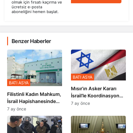
olmak için fırsatı kaçırma ve
ücretsiz e-posta
aboneliğini hemen başlat.
Benzer Haberler
BATI ASYA
BATI ASYA
Mısır’ın Asker Kararı
Filistinli Kadın Mahkum,
İsrail’le Koordinasyon
İsrail Hapishanesindeki
İçinde Gerçekleşmiş
7 ay önce
Zulmü Anlattı
7 ay önce