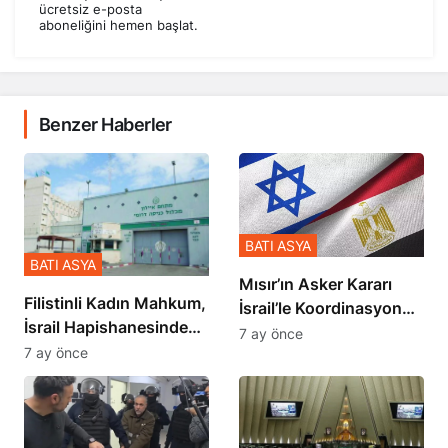
ücretsiz e-posta
aboneliğini hemen başlat.
Benzer Haberler
BATI ASYA
BATI ASYA
Mısır’ın Asker Kararı
Filistinli Kadın Mahkum,
İsrail’le Koordinasyon
İsrail Hapishanesindeki
İçinde Gerçekleşmiş
7 ay önce
Zulmü Anlattı
7 ay önce