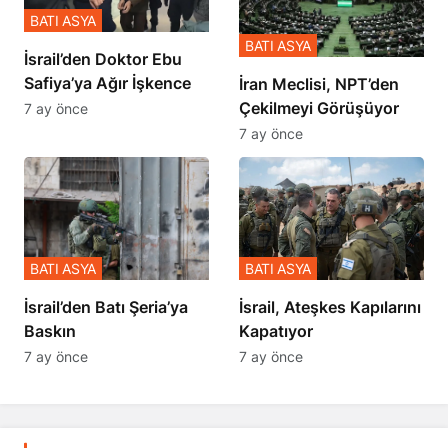
BATI ASYA
BATI ASYA
İsrail’den Doktor Ebu
Safiya’ya Ağır İşkence
İran Meclisi, NPT’den
Çekilmeyi Görüşüyor
7 ay önce
7 ay önce
BATI ASYA
BATI ASYA
​​​​​​​İsrail’den Batı Şeria’ya
İsrail, Ateşkes Kapılarını
Baskın
Kapatıyor
7 ay önce
7 ay önce