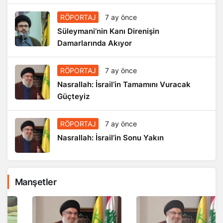
RÖPORTAJ
7 ay önce
Süleymani’nin Kanı Direnişin
Damarlarında Akıyor
RÖPORTAJ
7 ay önce
Nasrallah: İsrail’in Tamamını Vuracak
Güçteyiz
RÖPORTAJ
7 ay önce
Nasrallah: İsrail’in Sonu Yakın
Manşetler