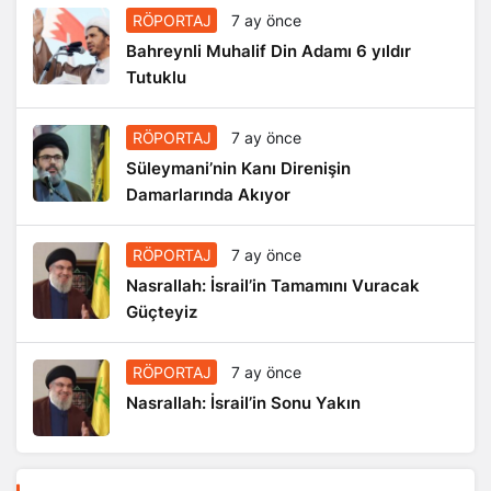
RÖPORTAJ
7 ay önce
Bahreynli Muhalif Din Adamı 6 yıldır
Tutuklu
RÖPORTAJ
7 ay önce
Süleymani’nin Kanı Direnişin
Damarlarında Akıyor
RÖPORTAJ
7 ay önce
Nasrallah: İsrail’in Tamamını Vuracak
Güçteyiz
RÖPORTAJ
7 ay önce
Nasrallah: İsrail’in Sonu Yakın