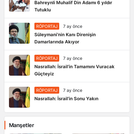
Bahreynli Muhalif Din Adamı 6 yıldır
Tutuklu
RÖPORTAJ
7 ay önce
Süleymani’nin Kanı Direnişin
Damarlarında Akıyor
RÖPORTAJ
7 ay önce
Nasrallah: İsrail’in Tamamını Vuracak
Güçteyiz
RÖPORTAJ
7 ay önce
Nasrallah: İsrail’in Sonu Yakın
Manşetler