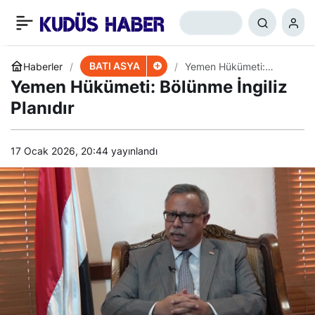
Biden’ın Irak Kararına
+
-
0
Paylaş
Tepki
BATI ASYA
Haberler
Yemen Hükümeti:
Bölünme İngiliz Planıdır
Yemen Hükümeti: Bölünme İngiliz
Planıdır
17 Ocak 2026, 20:44
yayınlandı