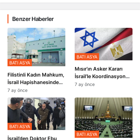
Benzer Haberler
BATI ASYA
BATI ASYA
Mısır’ın Asker Kararı
Filistinli Kadın Mahkum,
İsrail’le Koordinasyon
İsrail Hapishanesindeki
İçinde Gerçekleşmiş
7 ay önce
Zulmü Anlattı
7 ay önce
BATI ASYA
BATI ASYA
İsrail’den Doktor Ebu