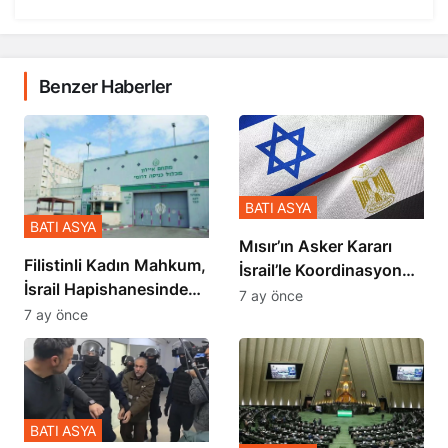
Benzer Haberler
BATI ASYA
BATI ASYA
Mısır’ın Asker Kararı
Filistinli Kadın Mahkum,
İsrail’le Koordinasyon
İsrail Hapishanesindeki
İçinde Gerçekleşmiş
7 ay önce
Zulmü Anlattı
7 ay önce
BATI ASYA