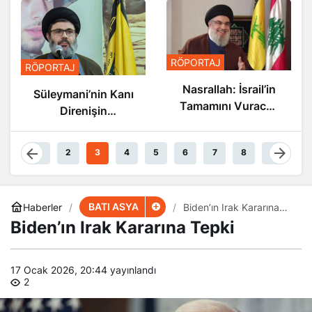
RÖPORTAJ
RÖPORTAJ
Nasrallah: İsrail’in
Süleymani’nin Kanı
Tamamını Vuracak
Direnişin
Güçteyiz
Damarlarında
Akıyor
1
2
3
4
5
6
7
8
9
BATI ASYA
Haberler
Biden’ın Irak Kararına
Tepki
Biden’ın Irak Kararına Tepki
17 Ocak 2026, 20:44
yayınlandı
2