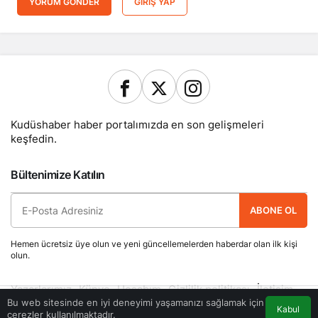
YORUM GÖNDER
GIRIŞ YAP
Kudüshaber haber portalımızda en son gelişmeleri
keşfedin.
Bültenimize Katılın
ABONE OL
Hemen ücretsiz üye olun ve yeni güncellemelerden haberdar olan ilk kişi
olun.
Yazarlarımız
Künye
Hesabım
Gizlilik politikası
İletişim
© Telif Hakkı 2026, Tüm Hakları Saklıdır
Bu web sitesinde en iyi deneyimi yaşamanızı sağlamak için
Kabul
çerezler kullanılmaktadır.
Akış
Eczaneler
Trafik
Anasayfa