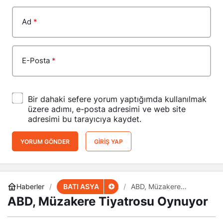
Ad
*
E-Posta
*
Bir dahaki sefere yorum yaptığımda kullanılmak
üzere adımı, e-posta adresimi ve web site
adresimi bu tarayıcıya kaydet.
YORUM GÖNDER
GIRIŞ YAP
BATI ASYA
Haberler
ABD, Müzakere
Tiyatrosu Oynuyor
ABD, Müzakere Tiyatrosu Oynuyor