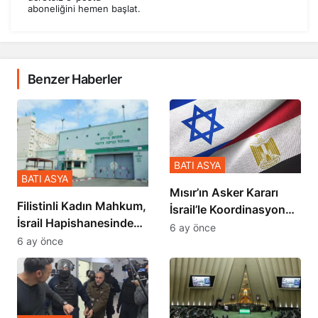
aboneliğini hemen başlat.
Benzer Haberler
BATI ASYA
BATI ASYA
Mısır’ın Asker Kararı
Filistinli Kadın Mahkum,
İsrail’le Koordinasyon
İsrail Hapishanesindeki
İçinde Gerçekleşmiş
6 ay önce
Zulmü Anlattı
6 ay önce