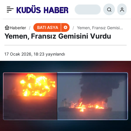
ABD, Müzakere Tiyatrosu
+
-
0
Paylaş
Oynuyor
BATI ASYA
Haberler
Yemen, Fransız Gemisini
Vurdu
Yemen, Fransız Gemisini Vurdu
17 Ocak 2026, 18:23
yayınlandı