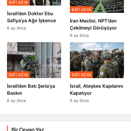
BATI ASYA
BATI ASYA
İsrail’den Doktor Ebu
Safiya’ya Ağır İşkence
İran Meclisi, NPT’den
Çekilmeyi Görüşüyor
6 ay önce
6 ay önce
BATI ASYA
BATI ASYA
​​​​​​​İsrail’den Batı Şeria’ya
İsrail, Ateşkes Kapılarını
Baskın
Kapatıyor
6 ay önce
6 ay önce
Bir Cevap Yaz