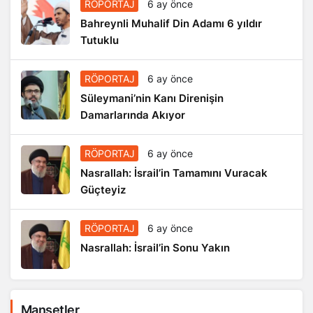
RÖPORTAJ
6 ay önce
Bahreynli Muhalif Din Adamı 6 yıldır
Tutuklu
RÖPORTAJ
6 ay önce
Süleymani’nin Kanı Direnişin
Damarlarında Akıyor
RÖPORTAJ
6 ay önce
Nasrallah: İsrail’in Tamamını Vuracak
Güçteyiz
RÖPORTAJ
6 ay önce
Nasrallah: İsrail’in Sonu Yakın
Manşetler