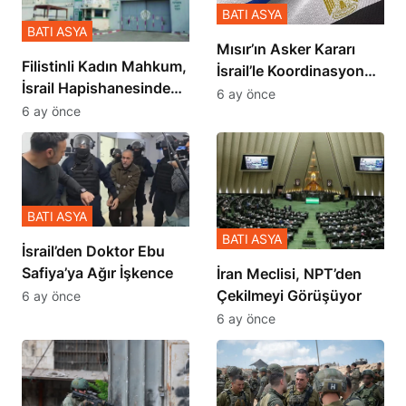
BATI ASYA
BATI ASYA
Mısır’ın Asker Kararı
Filistinli Kadın Mahkum,
İsrail’le Koordinasyon
İsrail Hapishanesindeki
İçinde Gerçekleşmiş
6 ay önce
Zulmü Anlattı
6 ay önce
BATI ASYA
BATI ASYA
İsrail’den Doktor Ebu
Safiya’ya Ağır İşkence
İran Meclisi, NPT’den
Çekilmeyi Görüşüyor
6 ay önce
6 ay önce