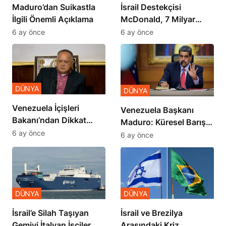
​​​​​​​Maduro’dan Suikastla
İsrail Destekçisi
İlgili Önemli Açıklama
McDonald, 7 Milyar
Dolar Zararda
6 ay önce
6 ay önce
DÜNYA
DÜNYA
Venezuela İçişleri
Venezuela Başkanı
Bakanı’ndan Dikkat
Maduro: Küresel Barış
Çekici İran İddiası
6 ay önce
Zirvesi Yapılmalı
6 ay önce
DÜNYA
DÜNYA
İsrail’e Silah Taşıyan
​​​​​​​İsrail ve Brezilya
Gemiyi İtalyan İşçiler
Arasındaki Kriz