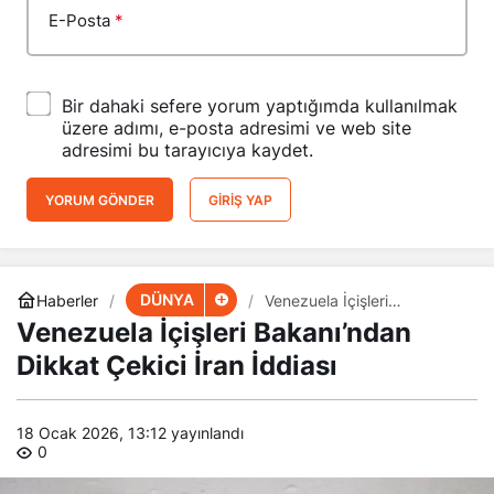
E-Posta
*
Bir dahaki sefere yorum yaptığımda kullanılmak
üzere adımı, e-posta adresimi ve web site
adresimi bu tarayıcıya kaydet.
YORUM GÖNDER
GIRIŞ YAP
DÜNYA
Haberler
Venezuela İçişleri
Bakanı’ndan Dikkat Çekici
Venezuela İçişleri Bakanı’ndan
İran İddiası
Dikkat Çekici İran İddiası
18 Ocak 2026, 13:12
yayınlandı
0