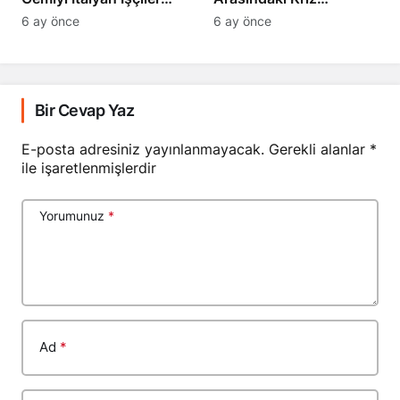
Engelledi
Derinleşiyor
6 ay önce
6 ay önce
Bir Cevap Yaz
E-posta adresiniz yayınlanmayacak.
Gerekli alanlar
*
ile işaretlenmişlerdir
Yorumunuz
*
Ad
*