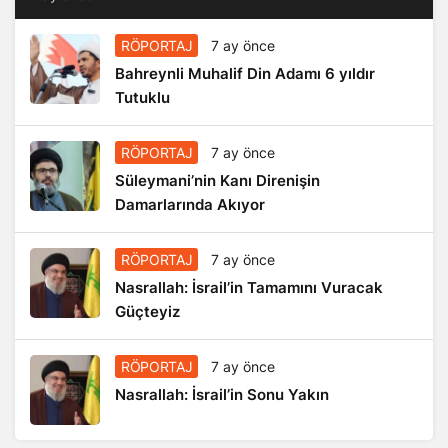
RÖPORTAJ
7 ay önce
Bahreynli Muhalif Din Adamı 6 yıldır
Tutuklu
RÖPORTAJ
7 ay önce
Süleymani’nin Kanı Direnişin
Damarlarında Akıyor
RÖPORTAJ
7 ay önce
Nasrallah: İsrail’in Tamamını Vuracak
Güçteyiz
RÖPORTAJ
7 ay önce
Nasrallah: İsrail’in Sonu Yakın