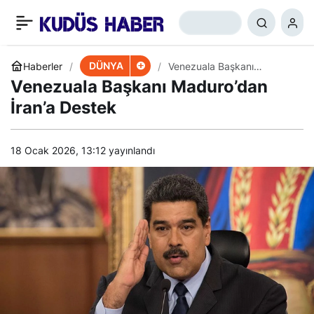
Venezuela İçişleri
+
-
0
Paylaş
Bakanı’ndan Dikkat
DÜNYA
Haberler
Venezuala Başkanı
Maduro’dan İran’a Destek
Venezuala Başkanı Maduro’dan
Çekici İran İddiası
İran’a Destek
18 Ocak 2026, 13:12
yayınlandı