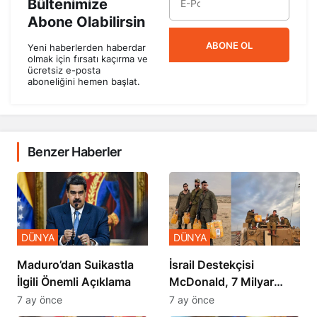
Bültenimize
Abone Olabilirsin
ABONE OL
Yeni haberlerden haberdar
olmak için fırsatı kaçırma ve
ücretsiz e-posta
aboneliğini hemen başlat.
Benzer Haberler
DÜNYA
DÜNYA
​​​​​​​Maduro’dan Suikastla
İsrail Destekçisi
İlgili Önemli Açıklama
McDonald, 7 Milyar
Dolar Zararda
7 ay önce
7 ay önce