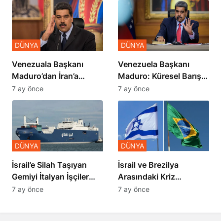
DÜNYA
DÜNYA
Venezuala Başkanı
Venezuela Başkanı
Maduro’dan İran’a
Maduro: Küresel Barış
Destek
Zirvesi Yapılmalı
7 ay önce
7 ay önce
DÜNYA
DÜNYA
İsrail’e Silah Taşıyan
​​​​​​​İsrail ve Brezilya
Gemiyi İtalyan İşçiler
Arasındaki Kriz
Engelledi
Derinleşiyor
7 ay önce
7 ay önce