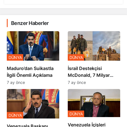
Benzer Haberler
DÜNYA
DÜNYA
​​​​​​​Maduro’dan Suikastla
İsrail Destekçisi
İlgili Önemli Açıklama
McDonald, 7 Milyar
Dolar Zararda
7 ay önce
7 ay önce
DÜNYA
DÜNYA
Venezuela İçişleri
Venezuala Başkanı