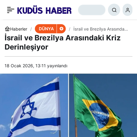
Mısır’da Devrimci
+
-
0
Paylaş
Müslümanlar Meydanları
DÜNYA
Haberler
​​​​​​​İsrail ve Brezilya Arasındaki
Kriz Derinleşiyor
​​​​​​​İsrail ve Brezilya Arasındaki Kriz
Boş bırakmıyor
Derinleşiyor
18 Ocak 2026, 13:11
yayınlandı