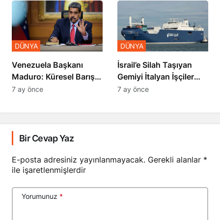
DÜNYA
DÜNYA
İsrail’e Silah Taşıyan
Venezuela Başkanı
Gemiyi İtalyan İşçiler
Maduro: Küresel Barış
Engelledi
Zirvesi Yapılmalı
7 ay önce
7 ay önce
Bir Cevap Yaz
E-posta adresiniz yayınlanmayacak.
Gerekli alanlar
*
ile işaretlenmişlerdir
Yorumunuz
*