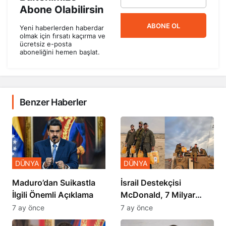
Abone Olabilirsin
ABONE OL
Yeni haberlerden haberdar
olmak için fırsatı kaçırma ve
ücretsiz e-posta
aboneliğini hemen başlat.
Benzer Haberler
DÜNYA
DÜNYA
​​​​​​​Maduro’dan Suikastla
İsrail Destekçisi
İlgili Önemli Açıklama
McDonald, 7 Milyar
Dolar Zararda
7 ay önce
7 ay önce