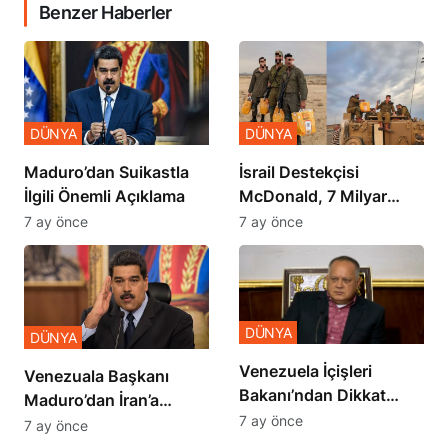
Benzer Haberler
DÜNYA
DÜNYA
​​​​​​​Maduro’dan Suikastla
İsrail Destekçisi
İlgili Önemli Açıklama
McDonald, 7 Milyar
Dolar Zararda
7 ay önce
7 ay önce
DÜNYA
DÜNYA
Venezuela İçişleri
Venezuala Başkanı
Bakanı’ndan Dikkat
Maduro’dan İran’a
Çekici İran İddiası
7 ay önce
Destek
7 ay önce