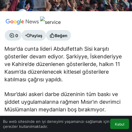
0
Paylaş
Beğen
Mısır’da cunta lideri Abdulfettah Sisi karşıtı
gösteriler devam ediyor. Şarkiyye, İskenderiyye
ve Kahire’de düzenlenen gösterilerde, halkın 11
Kasım’da düzenlenecek kitlesel gösterilere
katılması çağrısı yapıldı.
Mısır’daki askeri darbe düzeninin tüm baskı ve
şiddet uygulamalarına rağmen Mısır’ın devrimci
Müslümanları meydanları boş bırakmıyor.
Bu web sitesinde en iyi deneyimi yaşamanızı sağlamak için
Kabul
çerezler kullanılmaktadır.
Akış
Eczaneler
Trafik
Anasayfa
Göz Atın