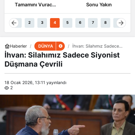
Tamamını Vuracak
Sonu Yakın
Güçteyiz
1
2
3
4
5
6
7
8
9
DÜNYA
Haberler
İhvan: Silahımız Sadece
Siyonist Düşmana Çevrili
İhvan: Silahımız Sadece Siyonist
Düşmana Çevrili
18 Ocak 2026, 13:11
yayınlandı
2