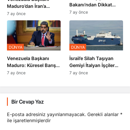
Bakanı’ndan Dikkat
Maduro’dan İran’a
Çekici İran İddiası
7 ay önce
Destek
7 ay önce
DÜNYA
DÜNYA
İsrail’e Silah Taşıyan
Venezuela Başkanı
Gemiyi İtalyan İşçiler
Maduro: Küresel Barış
Engelledi
Zirvesi Yapılmalı
7 ay önce
7 ay önce
Bir Cevap Yaz
E-posta adresiniz yayınlanmayacak.
Gerekli alanlar
*
ile işaretlenmişlerdir