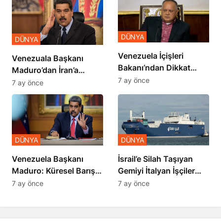
DÜNYA
DÜNYA
Venezuela İçişleri
Venezuala Başkanı
Bakanı’ndan Dikkat
Maduro’dan İran’a
Çekici İran İddiası
7 ay önce
Destek
7 ay önce
DÜNYA
DÜNYA
İsrail’e Silah Taşıyan
Venezuela Başkanı
Gemiyi İtalyan İşçiler
Maduro: Küresel Barış
Engelledi
Zirvesi Yapılmalı
7 ay önce
7 ay önce