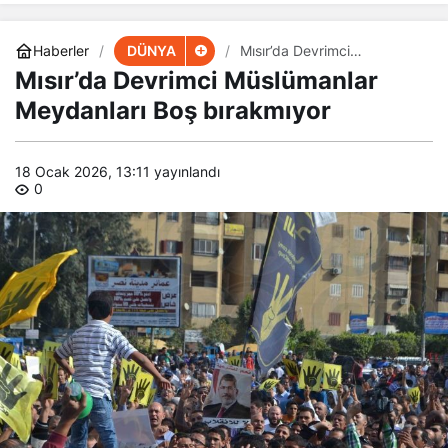
DÜNYA
Haberler
Mısır’da Devrimci
Müslümanlar Meydanları
Mısır’da Devrimci Müslümanlar
Boş bırakmıyor
Meydanları Boş bırakmıyor
18 Ocak 2026, 13:11
yayınlandı
0