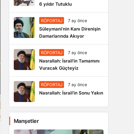
6 yıldır Tutuklu
RÖPORTAJ
7 ay önce
Süleymani’nin Kanı Direnişin
Damarlarında Akıyor
RÖPORTAJ
7 ay önce
Nasrallah: İsrail’in Tamamını
Vuracak Güçteyiz
RÖPORTAJ
7 ay önce
Nasrallah: İsrail’in Sonu Yakın
Manşetler