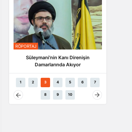
RÖPORTA
RÖPORTAJ
Nas
Süleymani’nin Kanı Direnişin
Damarlarında Akıyor
1
2
3
4
5
6
7
8
9
10