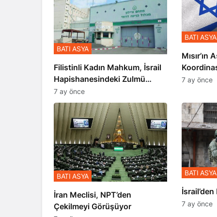
BATI ASYA
BATI ASYA
Mısır’ın A
Koordina
Filistinli Kadın Mahkum, İsrail
Gerçekle
Hapishanesindeki Zulmü
7 ay önce
Anlattı
7 ay önce
BATI ASYA
BATI ASYA
​​​​​​​İsrai
İran Meclisi, NPT’den
7 ay önce
Çekilmeyi Görüşüyor