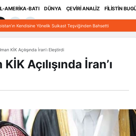
İL-AMERİKA-BATI
DÜNYA
ÇEVİRİ ANALİZ
FİLİSTİN BUG
l
bistan’ın Kendisine Yönelik Suikast Teşviğinden Bahsetti
lman KİK Açılışında İran’ı Eleştirdi
KİK Açılışında İran’ı