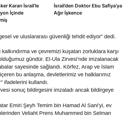
ker Kararı İsrail’le
İsrail’den Doktor Ebu Safiya’ya
yon İçinde
Ağır İşkence
miş
esel ve uluslararası güvenliği tehdit ediyor” dedi.
alkındırma ve çevremizi kuşatan zorluklara karşı
 olduğumuz gündür. El-Ula Zirvesi’nde imzalanacak
çabalar sayesinde sağlandı. Körfez, Arap ve İslam
 içeren bu anlaşma, devletlerimiz ve halklarımız
” ifadelerini kullandı.
vesi sonuç bildirgesini imzaladı ancak bildirgeye
Katar Emiri Şeyh Temim bin Hamad Al Sani’yi, ev
simlerinden Veliaht Prens Muhammed bin Selman