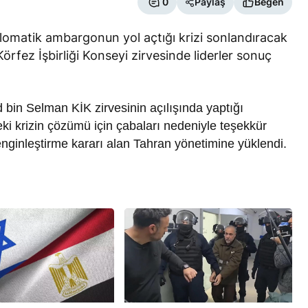
0
Paylaş
Beğen
iplomatik ambargonun yol açtığı krizi sonlandıracak
Körfez İşbirliği Konseyi zirvesinde liderler sonuç
bin Selman KİK zirvesinin açılışında yaptığı
RÖPORTAJ
i krizin çözümü için çabaları nedeniyle teşekkür
eşme Sonrası
Bahreynli Muhalif Din Adamı 6
nginleştirme kararı alan Tahran yönetimine yüklendi.
 mi Çalışıyor?
yıldır Tutuklu