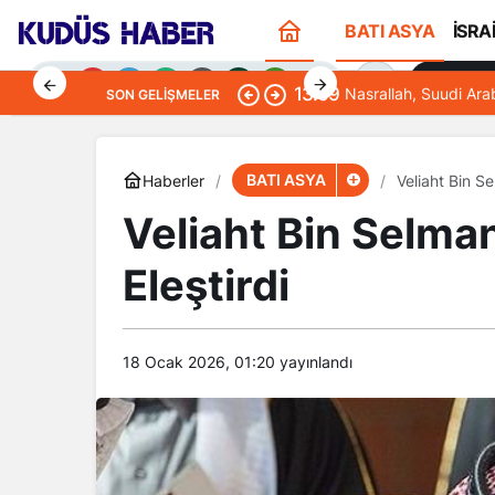
BATI ASYA
İSRA
Sana Öze
13:09
Nasrallah, Suudi Ara
SON GELIŞMELER
BATI ASYA
Haberler
Veliaht Bin Se
Veliaht Bin Selman 
Gündüz Modu
Eleştirdi
Gündüz modunu seçin.
Gece Modu
Gece modunu seçin.
18 Ocak 2026, 01:20
yayınlandı
Sistem Modu
Sistem modunu seçin.