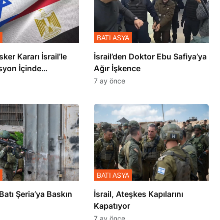
BATI ASYA
sker Kararı İsrail’le
İsrail’den Doktor Ebu Safiya’ya
syon İçinde
Ağır İşkence
şmiş
7 ay önce
BATI ASYA
l’den Batı Şeria’ya Baskın
İsrail, Ateşkes Kapılarını
Kapatıyor
7 ay önce