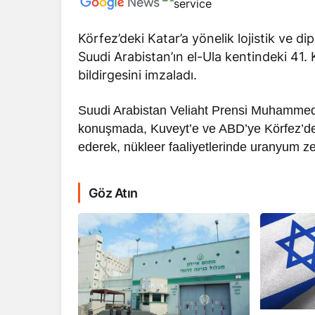
Körfez’deki Katar’a yönelik lojistik ve d
Suudi Arabistan’ın el-Ula kentindeki 41. 
bildirgesini imzaladı.
Suudi Arabistan Veliaht Prensi Muhammed 
RÖPORTAJ
konuşmada, Kuveyt’e ve ABD’ye Körfez’dek
Dahlan, Normall
ederek, nükleer faaliyetlerinde uranyum ze
Abbas’ı Devirmeye
Göz Atın