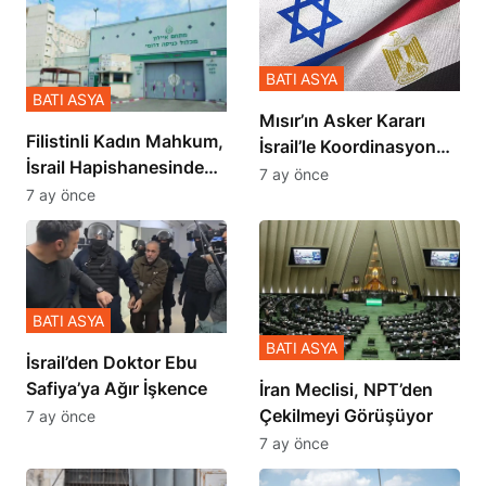
BATI ASYA
BATI ASYA
Mısır’ın Asker Kararı
Filistinli Kadın Mahkum,
İsrail’le Koordinasyon
İsrail Hapishanesindeki
İçinde Gerçekleşmiş
7 ay önce
Zulmü Anlattı
7 ay önce
BATI ASYA
BATI ASYA
İsrail’den Doktor Ebu
Safiya’ya Ağır İşkence
İran Meclisi, NPT’den
Çekilmeyi Görüşüyor
7 ay önce
7 ay önce