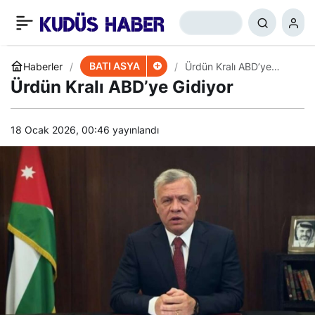
İsrail-Hamas Çatışması
+
-
0
Paylaş
Patlak Verebilir
BATI ASYA
Haberler
Ürdün Kralı ABD’ye
Gidiyor
Ürdün Kralı ABD’ye Gidiyor
18 Ocak 2026, 00:46
yayınlandı