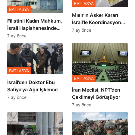
BATI ASYA
BATI ASYA
Mısır’ın Asker Kararı
Filistinli Kadın Mahkum,
İsrail’le Koordinasyon
İsrail Hapishanesindeki
İçinde Gerçekleşmiş
7 ay önce
Zulmü Anlattı
7 ay önce
BATI ASYA
BATI ASYA
İsrail’den Doktor Ebu
Safiya’ya Ağır İşkence
İran Meclisi, NPT’den
Çekilmeyi Görüşüyor
7 ay önce
7 ay önce