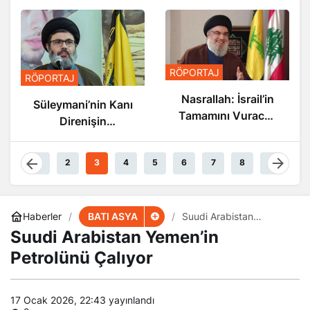
RÖPORTAJ
RÖPORTAJ
Nasrallah: İsrail’in
Süleymani’nin Kanı
Tamamını Vuracak
Direnişin
Güçteyiz
Damarlarında
Akıyor
1
2
3
4
5
6
7
8
9
BATI ASYA
Haberler
Suudi Arabistan
Yemen’in Petrolünü
Suudi Arabistan Yemen’in
Çalıyor
Petrolünü Çalıyor
17 Ocak 2026, 22:43
yayınlandı