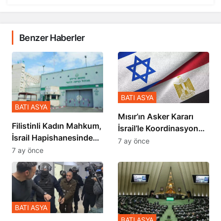
Benzer Haberler
BATI ASYA
BATI ASYA
Mısır’ın Asker Kararı
Filistinli Kadın Mahkum,
İsrail’le Koordinasyon
İsrail Hapishanesindeki
İçinde Gerçekleşmiş
7 ay önce
Zulmü Anlattı
7 ay önce
BATI ASYA
BATI ASYA