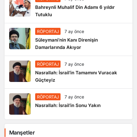
Bahreynli Muhalif Din Adamı 6 yıldır
Tutuklu
RÖPORTAJ
7 ay önce
Süleymani’nin Kanı Direnişin
Damarlarında Akıyor
RÖPORTAJ
7 ay önce
Nasrallah: İsrail’in Tamamını Vuracak
Güçteyiz
RÖPORTAJ
7 ay önce
Nasrallah: İsrail’in Sonu Yakın
Manşetler