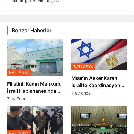
aboneliğini hemen başlat.
Benzer Haberler
BATI ASYA
BATI ASYA
Mısır’ın Asker Kararı
Filistinli Kadın Mahkum,
İsrail’le Koordinasyon
İsrail Hapishanesindeki
İçinde Gerçekleşmiş
7 ay önce
Zulmü Anlattı
7 ay önce
BATI ASYA