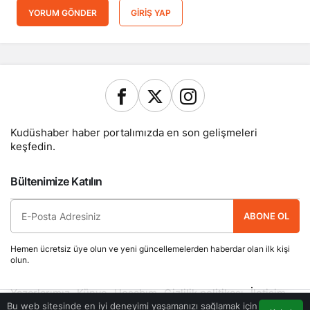
YORUM GÖNDER
GIRIŞ YAP
Kudüshaber haber portalımızda en son gelişmeleri
keşfedin.
Bültenimize Katılın
ABONE OL
Hemen ücretsiz üye olun ve yeni güncellemelerden haberdar olan ilk kişi
olun.
Yazarlarımız
Künye
Hesabım
Gizlilik politikası
İletişim
© Telif Hakkı 2026, Tüm Hakları Saklıdır
Bu web sitesinde en iyi deneyimi yaşamanızı sağlamak için