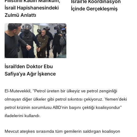
Filistinli Kadın Mahkum,
İsrail’le Koordinasyon
İsrail Hapishanesindeki
İçinde Gerçekleşmiş
Zulmü Anlattı
İsrail’den Doktor Ebu
Safiya’ya Ağır İşkence
El-Mutevekkil, “Petrol üreten bir ülkeyiz ve petrol zenginliği
olmayan diğer ülkeler gibi petrol sıkıntısı çekiyoruz. Yemen’deki
petrol krizinin sorumlusu ABD’nin başını çektiği koalisyondur”
ifadelerini kullandı.
Mevcut ateşkes sırasında tüm gemilerin saldırgan koalisyon