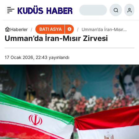
Suudi Arabistan
+
-
0
Paylaş
Yemen’in Petrolünü
BATI ASYA
Haberler
Umman’da İran-Mısır
Zirvesi
Umman’da İran-Mısır Zirvesi
Çalıyor
17 Ocak 2026, 22:43
yayınlandı