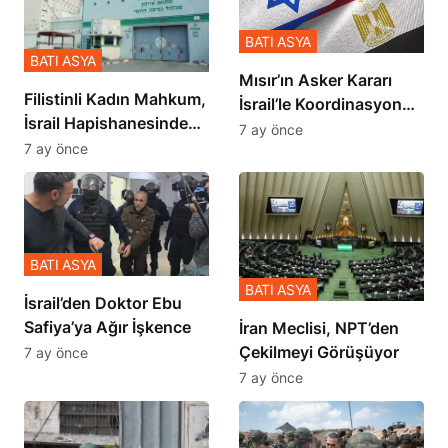
BATI ASYA
BATI ASYA
Mısır’ın Asker Kararı
Filistinli Kadın Mahkum,
İsrail’le Koordinasyon
İsrail Hapishanesindeki
İçinde Gerçekleşmiş
7 ay önce
Zulmü Anlattı
7 ay önce
BATI ASYA
BATI ASYA
İsrail’den Doktor Ebu
Safiya’ya Ağır İşkence
İran Meclisi, NPT’den
Çekilmeyi Görüşüyor
7 ay önce
7 ay önce