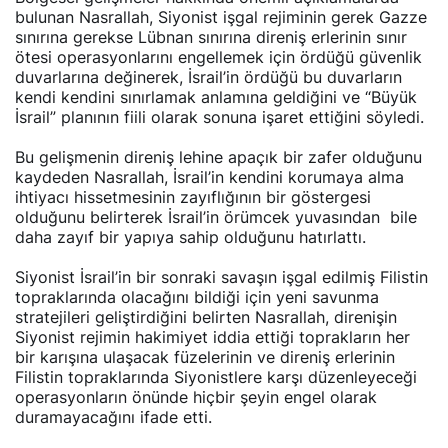
bulunan Nasrallah, Siyonist işgal rejiminin gerek Gazze
sınırına gerekse Lübnan sınırına direniş erlerinin sınır
ötesi operasyonlarını engellemek için ördüğü güvenlik
duvarlarına değinerek, İsrail’in ördüğü bu duvarların
kendi kendini sınırlamak anlamına geldiğini ve “Büyük
İsrail” planının fiili olarak sonuna işaret ettiğini söyledi.
Bu gelişmenin direniş lehine apaçık bir zafer olduğunu
kaydeden Nasrallah, İsrail’in kendini korumaya alma
ihtiyacı hissetmesinin zayıflığının bir göstergesi
olduğunu belirterek İsrail’in örümcek yuvasından bile
daha zayıf bir yapıya sahip olduğunu hatırlattı.
Siyonist İsrail’in bir sonraki savaşın işgal edilmiş Filistin
topraklarında olacağını bildiği için yeni savunma
stratejileri geliştirdiğini belirten Nasrallah, direnişin
Siyonist rejimin hakimiyet iddia ettiği toprakların her
bir karışına ulaşacak füzelerinin ve direniş erlerinin
Filistin topraklarında Siyonistlere karşı düzenleyeceği
operasyonların önünde hiçbir şeyin engel olarak
duramayacağını ifade etti.