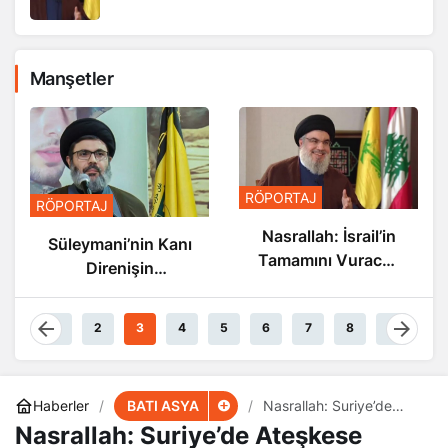
Manşetler
RÖPORTAJ
RÖPORTAJ
Nasrallah: İsrail’in
Süleymani’nin Kanı
Tamamını Vuracak
Direnişin
Güçteyiz
Damarlarında
Akıyor
1
2
3
4
5
6
7
8
9
BATI ASYA
Haberler
Nasrallah: Suriye’de
Ateşkese Hazırız
Nasrallah: Suriye’de Ateşkese