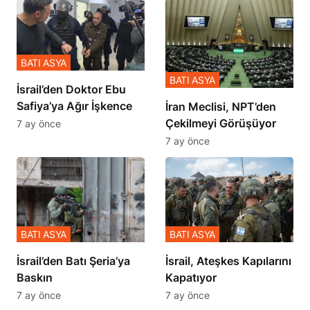
BATI ASYA
BATI ASYA
İsrail’den Doktor Ebu
Safiya’ya Ağır İşkence
İran Meclisi, NPT’den
Çekilmeyi Görüşüyor
7 ay önce
7 ay önce
BATI ASYA
BATI ASYA
​​​​​​​İsrail’den Batı Şeria’ya
İsrail, Ateşkes Kapılarını
Baskın
Kapatıyor
7 ay önce
7 ay önce