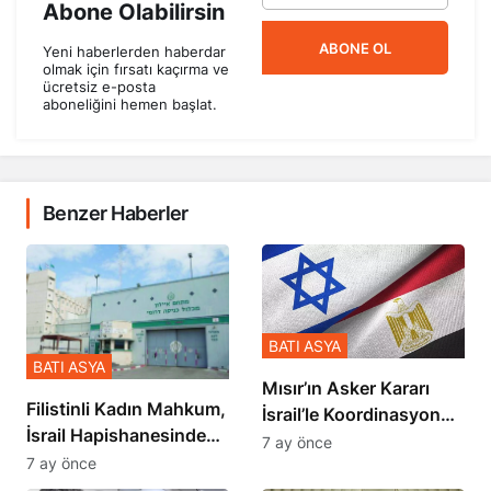
Abone Olabilirsin
ABONE OL
Yeni haberlerden haberdar
olmak için fırsatı kaçırma ve
ücretsiz e-posta
aboneliğini hemen başlat.
Benzer Haberler
BATI ASYA
BATI ASYA
Mısır’ın Asker Kararı
Filistinli Kadın Mahkum,
İsrail’le Koordinasyon
İsrail Hapishanesindeki
İçinde Gerçekleşmiş
7 ay önce
Zulmü Anlattı
7 ay önce