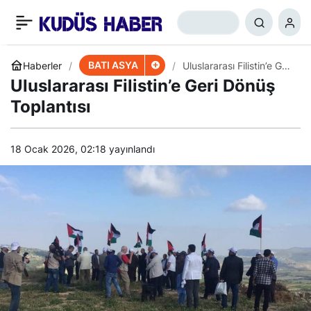
Nasrallah: Suriye’de
+
-
0
Paylaş
Ateşkese Hazırız
BATI ASYA
Haberler
Uluslararası Filistin’e Geri
Dönüş Toplantısı
Uluslararası Filistin’e Geri Dönüş
Toplantısı
18 Ocak 2026, 02:18
yayınlandı