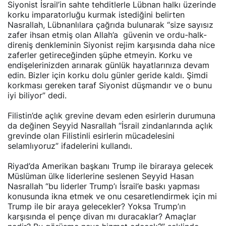
Siyonist İsrail’in sahte tehditlerle Lübnan halkı üzerinde
korku imparatorluğu kurmak istediğini belirten
Nasrallah, Lübnanlılara çağrıda bulunarak “size sayısız
zafer ihsan etmiş olan Allah’a güvenin ve ordu-halk-
direniş denkleminin Siyonist rejim karşısında daha nice
zaferler getireceğinden şüphe etmeyin. Korku ve
endişelerinizden arınarak günlük hayatlarınıza devam
edin. Bizler için korku dolu günler geride kaldı. Şimdi
korkması gereken taraf Siyonist düşmandır ve o bunu
iyi biliyor” dedi.
Filistin’de açlık grevine devam eden esirlerin durumuna
da değinen Seyyid Nasrallah “İsrail zindanlarında açlık
grevinde olan Filistinli esirlerin mücadelesini
selamlıyoruz” ifadelerini kullandı.
Riyad’da Amerikan başkanı Trump ile biraraya gelecek
Müslüman ülke liderlerine seslenen Seyyid Hasan
Nasrallah “bu liderler Trump’ı İsrail’e baskı yapması
konusunda ikna etmek ve onu cesaretlendirmek için mi
Trump ile bir araya gelecekler? Yoksa Trump’ın
karşısında el pençe divan mı duracaklar? Amaçlar
nedir? Bu görüşme neye hizmet edecek?” şeklinde