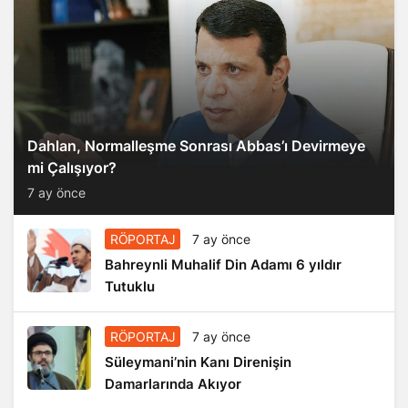
Dahlan, Normalleşme Sonrası Abbas’ı Devirmeye
mi Çalışıyor?
7 ay önce
RÖPORTAJ
7 ay önce
Bahreynli Muhalif Din Adamı 6 yıldır
Tutuklu
RÖPORTAJ
7 ay önce
Süleymani’nin Kanı Direnişin
Damarlarında Akıyor