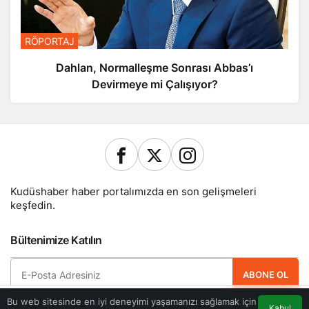
RÖPORTAJ
Dahlan, Normalleşme Sonrası Abbas’ı
Devirmeye mi Çalışıyor?
Kudüshaber haber portalımızda en son gelişmeleri
keşfedin.
Bültenimize Katılın
ABONE OL
Bu web sitesinde en iyi deneyimi yaşamanızı sağlamak için
Hemen ücretsiz üye olun ve yeni güncellemelerden haberdar olan ilk kişi
Kabul