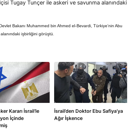
lçisi Tugay Tunçer ile askeri ve savunma alanındaki
u Devlet Bakanı Muhammed bin Ahmed el-Bevardi, Türkiye’nin Abu
lanındaki işbirliğini görüştü.
RÖPORTAJ
eşme Sonrası
Bahreynli Muhalif Din Adamı 6
 mi Çalışıyor?
yıldır Tutuklu
ker Kararı İsrail’le
İsrail’den Doktor Ebu Safiya’ya
yon İçinde
Ağır İşkence
miş