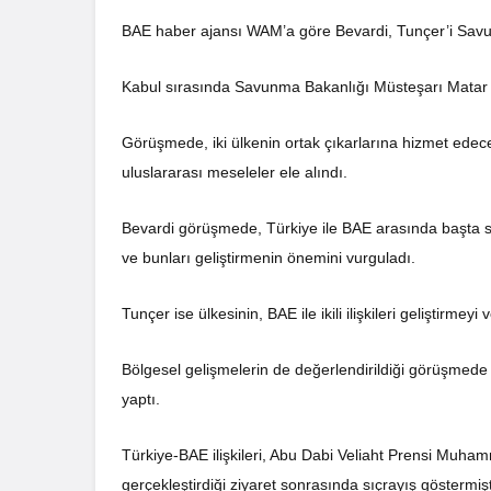
BAE haber ajansı WAM’a göre Bevardi, Tunçer’i Savun
Kabul sırasında Savunma Bakanlığı Müsteşarı Matar Sa
Görüşmede, iki ülkenin ortak çıkarlarına hizmet edecek 
uluslararası meseleler ele alındı.
Bevardi görüşmede, Türkiye ile BAE arasında başta sav
ve bunları geliştirmenin önemini vurguladı.
Tunçer ise ülkesinin, BAE ile ikili ilişkileri geliştirmeyi 
Bölgesel gelişmelerin de değerlendirildiği görüşmede 
yaptı.
Türkiye-BAE ilişkileri, Abu Dabi Veliaht Prensi Muha
gerçekleştirdiği ziyaret sonrasında sıçrayış göstermişt