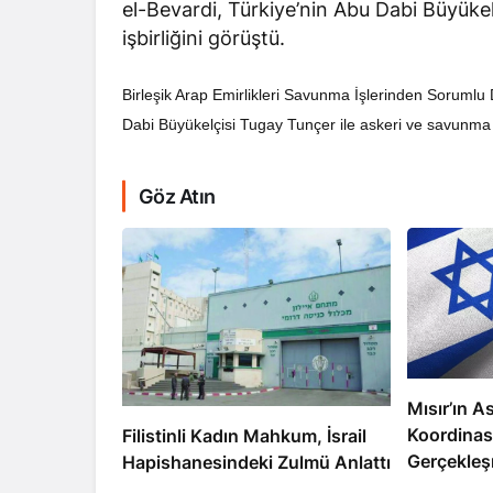
el-Bevardi, Türkiye’nin Abu Dabi Büyüke
işbirliğini görüştü.
Birleşik Arap Emirlikleri Savunma İşlerinden Soruml
Dabi Büyükelçisi Tugay Tunçer ile askeri ve savunma a
RÖPORTAJ
Göz Atın
Dahlan, Normall
Abbas’ı Devirmeye
Mısır’ın As
Koordinas
Filistinli Kadın Mahkum, İsrail
Gerçekleş
Hapishanesindeki Zulmü Anlattı