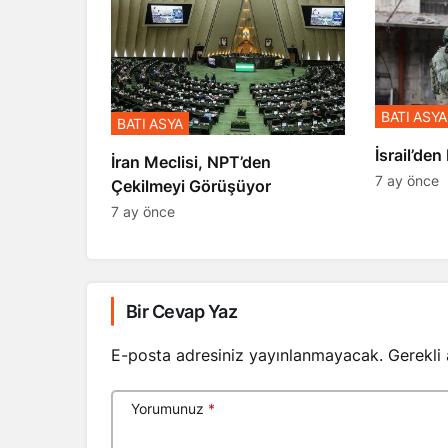
BATI ASYA
BATI ASYA
​​​​​​​İsrai
İran Meclisi, NPT’den
7 ay önce
Çekilmeyi Görüşüyor
7 ay önce
Bir Cevap Yaz
E-posta adresiniz yayınlanmayacak.
Gerekli
Yorumunuz
*