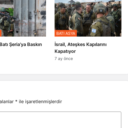
BATI ASYA
l’den Batı Şeria’ya Baskın
İsrail, Ateşkes Kapılarını
Kapatıyor
7 ay önce
 alanlar
*
ile işaretlenmişlerdir