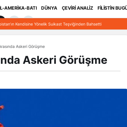
İL-AMERİKA-BATI
DÜNYA
ÇEVİRİ ANALİZ
FİLİSTİN BUG
l
bistan’ın Kendisine Yönelik Suikast Teşviğinden Bahsetti
Arasında Askeri Görüşme
ında Askeri Görüşme