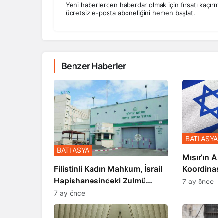
Yeni haberlerden haberdar olmak için fırsatı kaçır
ücretsiz e-posta aboneliğini hemen başlat.
Benzer Haberler
BATI ASYA
BATI ASYA
Mısır’ın A
Koordina
Filistinli Kadın Mahkum, İsrail
Gerçekle
Hapishanesindeki Zulmü
7 ay önce
Anlattı
7 ay önce