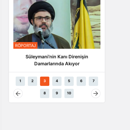
RÖPORTA
RÖPORTAJ
Nas
Süleymani’nin Kanı Direnişin
Damarlarında Akıyor
1
2
3
4
5
6
7
8
9
10