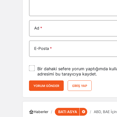
Ad
*
E-Posta
*
Bir dahaki sefere yorum yaptığımda kull
adresimi bu tarayıcıya kaydet.
YORUM GÖNDER
GIRIŞ YAP
BATI ASYA
Haberler
ABD, BAE İçin