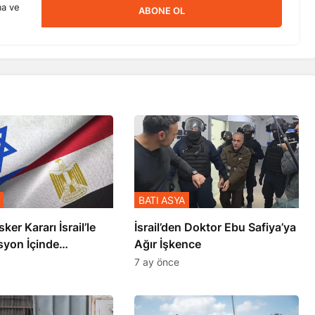
ma ve
ABONE OL
BATI ASYA
sker Kararı İsrail’le
İsrail’den Doktor Ebu Safiya’ya
syon İçinde
Ağır İşkence
şmiş
7 ay önce