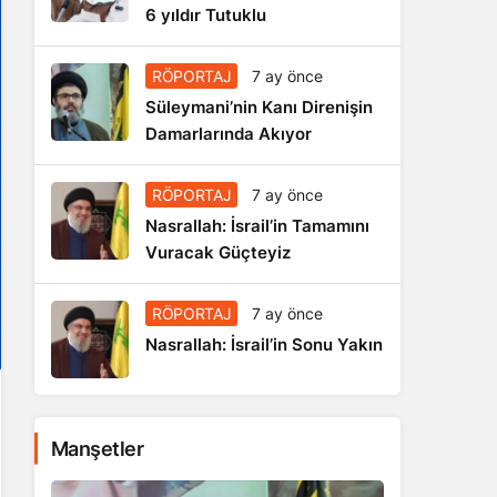
6 yıldır Tutuklu
RÖPORTAJ
7 ay önce
Süleymani’nin Kanı Direnişin
Damarlarında Akıyor
RÖPORTAJ
7 ay önce
Nasrallah: İsrail’in Tamamını
Vuracak Güçteyiz
RÖPORTAJ
7 ay önce
Nasrallah: İsrail’in Sonu Yakın
Manşetler