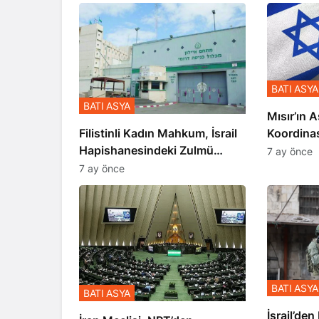
BATI ASYA
BATI ASYA
Mısır’ın A
Koordina
Filistinli Kadın Mahkum, İsrail
Gerçekle
Hapishanesindeki Zulmü
7 ay önce
Anlattı
7 ay önce
BATI ASYA
BATI ASYA
​​​​​​​İsrai