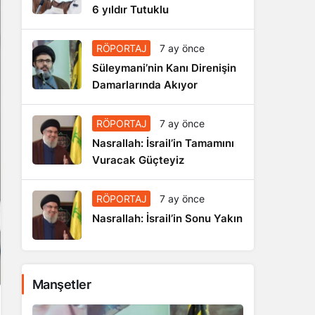
6 yıldır Tutuklu
RÖPORTAJ
7 ay önce
Süleymani’nin Kanı Direnişin
Damarlarında Akıyor
RÖPORTAJ
7 ay önce
Nasrallah: İsrail’in Tamamını
Vuracak Güçteyiz
RÖPORTAJ
7 ay önce
Nasrallah: İsrail’in Sonu Yakın
Manşetler