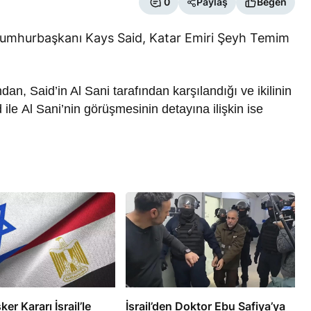
0
Paylaş
Beğen
 Cumhurbaşkanı Kays Said, Katar Emiri Şeyh Temim
an, Said’in Al Sani tarafından karşılandığı ve ikilinin
d ile Al Sani’nin görüşmesinin detayına ilişkin ise
RÖPORTAJ
eşme Sonrası
Bahreynli Muhalif Din Adamı 6
 mi Çalışıyor?
yıldır Tutuklu
ker Kararı İsrail’le
İsrail’den Doktor Ebu Safiya’ya