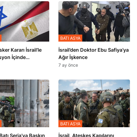
BATI ASYA
sker Kararı İsrail’le
İsrail’den Doktor Ebu Safiya’ya
syon İçinde
Ağır İşkence
şmiş
7 ay önce
BATI ASYA
l’den Batı Şeria’ya Baskın
İsrail, Ateşkes Kapılarını