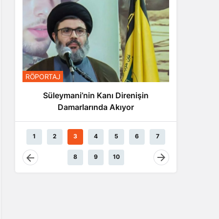
RÖPORTA
RÖPORTAJ
Nas
Süleymani’nin Kanı Direnişin
Damarlarında Akıyor
1
2
3
4
5
6
7
8
9
10