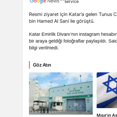
Resmi ziyaret için Katar’a gelen Tunus
bin Hamed Al Sani ile görüştü.
Katar Emirlik Divanı’nın instagram hesabınd
bir araya geldiği fotoğraflar paylaşıldı. Sai
RÖPORTAJ
bilgi verilmedi.
Dahlan, Normall
Abbas’ı Devirmeye
Göz Atın
Mısır’ın As