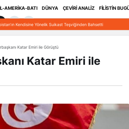
İL-AMERİKA-BATI
DÜNYA
ÇEVİRİ ANALİZ
FİLİSTİN BUG
l
bistan’ın Kendisine Yönelik Suikast Teşviğinden Bahsetti
aşkanı Katar Emiri ile Görüştü
nı Katar Emiri ile