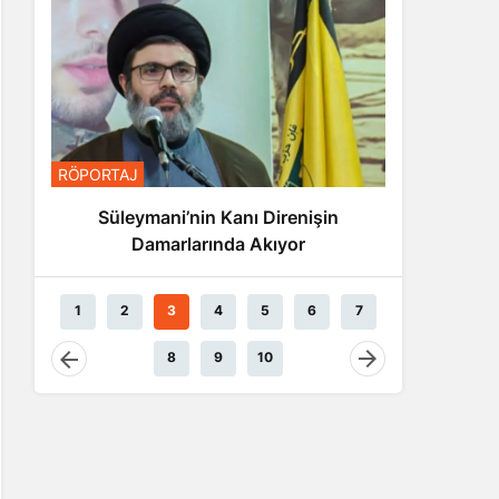
RÖPORTA
RÖPORTAJ
Nas
Süleymani’nin Kanı Direnişin
Damarlarında Akıyor
1
2
3
4
5
6
7
8
9
10