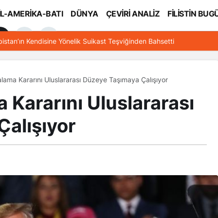
İL-AMERİKA-BATI
DÜNYA
ÇEVİRİ ANALİZ
FİLİSTİN BUG
l
bistan’ın Kendisine Yönelik Suikast Teşviğinden Bahsetti
lama Kararını Uluslararası Düzeye Taşımaya Çalışıyor
 Kararını Uluslararası
alışıyor