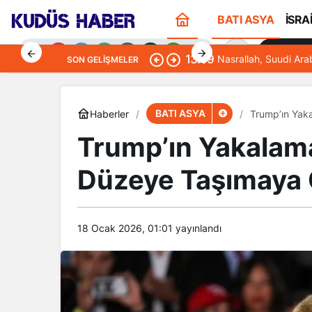
BATI ASYA
İSRA
Sana Öze
13:09
Nasrallah, Suudi Ara
SON GELIŞMELER
BATI ASYA
Haberler
Trump’ın Yaka
Trump’ın Yakalama
Gündüz Modu
Düzeye Taşımaya Ç
Gündüz modunu seçin.
Gece Modu
Gece modunu seçin.
18 Ocak 2026, 01:01
yayınlandı
Sistem Modu
Sistem modunu seçin.