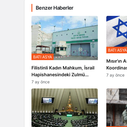
Benzer Haberler
BATI ASYA
BATI ASYA
Mısır’ın A
Koordina
Filistinli Kadın Mahkum, İsrail
Gerçekle
Hapishanesindeki Zulmü
7 ay önce
Anlattı
7 ay önce