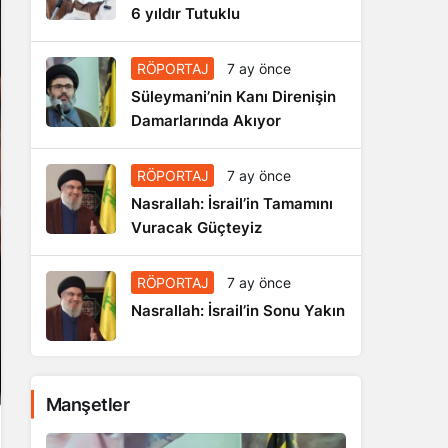
6 yıldır Tutuklu
RÖPORTAJ
7 ay önce
Süleymani’nin Kanı Direnişin
Damarlarında Akıyor
RÖPORTAJ
7 ay önce
Nasrallah: İsrail’in Tamamını
Vuracak Güçteyiz
RÖPORTAJ
7 ay önce
Nasrallah: İsrail’in Sonu Yakın
Manşetler