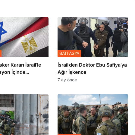
BATI ASYA
sker Kararı İsrail’le
İsrail’den Doktor Ebu Safiya’ya
syon İçinde
Ağır İşkence
şmiş
7 ay önce