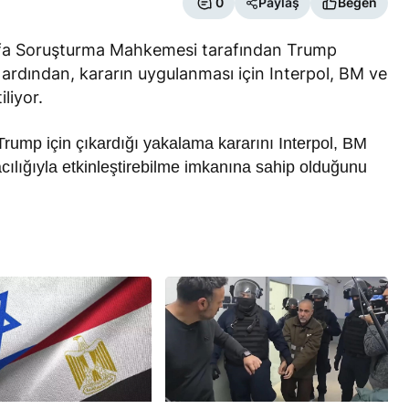
0
Paylaş
Beğen
safa Soruşturma Mahkemesi tarafından Trump
 ardından, kararın uygulanması için Interpol, BM ve
iliyor.
 Trump için çıkardığı yakalama kararını Interpol, BM
RÖPORTAJ
acılığıyla etkinleştirebilme imkanına sahip olduğunu
eşme Sonrası
Bahreynli Muhalif Din Adamı 6
 mi Çalışıyor?
yıldır Tutuklu