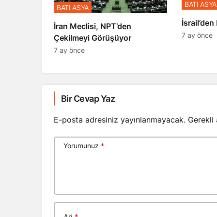
BATI ASYA
BATI ASYA
​​​​​​​İsrai
İran Meclisi, NPT’den
7 ay önce
Çekilmeyi Görüşüyor
7 ay önce
Bir Cevap Yaz
E-posta adresiniz yayınlanmayacak.
Gerekli
Yorumunuz
*
Ad
*