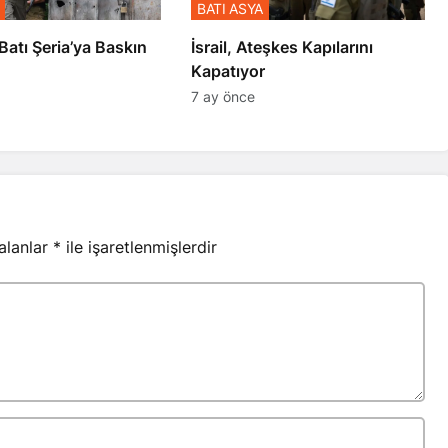
BATI ASYA
l’den Batı Şeria’ya Baskın
İsrail, Ateşkes Kapılarını
Kapatıyor
7 ay önce
 alanlar
*
ile işaretlenmişlerdir