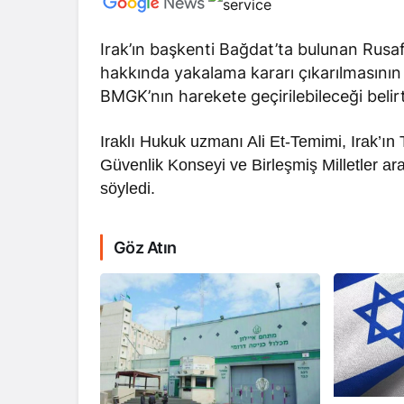
Irak’ın başkenti Bağdat’ta bulunan Ru
hakkında yakalama kararı çıkarılmasının
BMGK’nın harekete geçirilebileceği belirt
Iraklı Hukuk uzmanı Ali Et-Temimi, Irak’ın
RÖPORTAJ
Güvenlik Konseyi ve Birleşmiş Milletler ar
Dahlan, Normall
söyledi.
Abbas’ı Devirmeye
Göz Atın