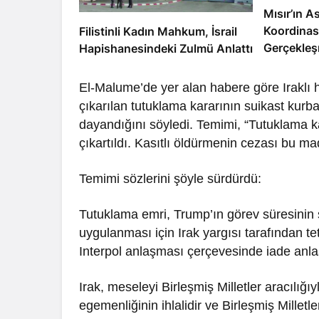
Mısır’ın As
Koordinas
Filistinli Kadın Mahkum, İsrail
Gerçekleş
Hapishanesindeki Zulmü Anlattı
El-Malume’de yer alan habere göre Iraklı h
çıkarılan tutuklama kararının suikast kurban
dayandığını söyledi. Temimi, “Tutuklama 
çıkartıldı. Kasıtlı öldürmenin cezası bu m
Temimi sözlerini şöyle sürdürdü:
Tutuklama emri, Trump’ın görev süresinin s
uygulanması için Irak yargısı tarafından tet
Interpol anlaşması çerçevesinde iade anlaş
Irak, meseleyi Birleşmiş Milletler aracılığıy
egemenliğinin ihlalidir ve Birleşmiş Milletl