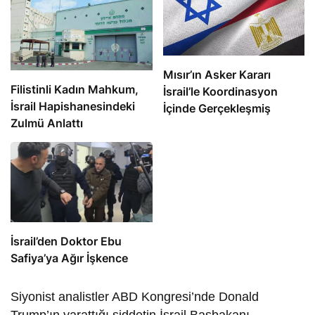
Mısır’ın Asker Kararı
Filistinli Kadın Mahkum,
İsrail’le Koordinasyon
İsrail Hapishanesindeki
İçinde Gerçekleşmiş
Zulmü Anlattı
İsrail’den Doktor Ebu
Safiya’ya Ağır İşkence
Siyonist analistler ABD Kongresi’nde Donald
Trump’ın yarattığı şiddetin İsrail Başbakanı