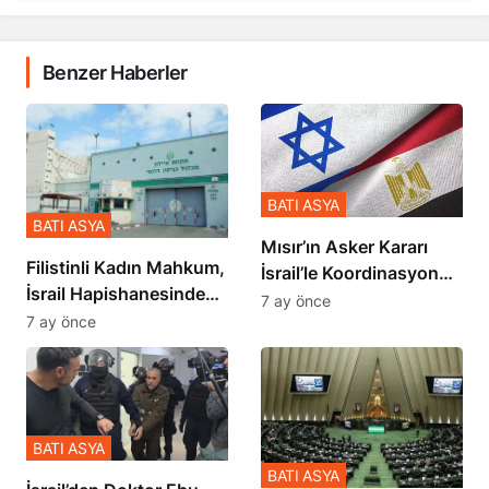
Benzer Haberler
BATI ASYA
BATI ASYA
Mısır’ın Asker Kararı
Filistinli Kadın Mahkum,
İsrail’le Koordinasyon
İsrail Hapishanesindeki
İçinde Gerçekleşmiş
7 ay önce
Zulmü Anlattı
7 ay önce
BATI ASYA
BATI ASYA