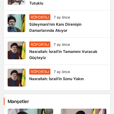
Tutuklu
RÖPORTAJ
7 ay önce
Süleymani’nin Kanı Direnişin
Damarlarında Akıyor
RÖPORTAJ
7 ay önce
Nasrallah: İsrail’in Tamamını Vuracak
Güçteyiz
RÖPORTAJ
7 ay önce
Nasrallah: İsrail’in Sonu Yakın
Manşetler