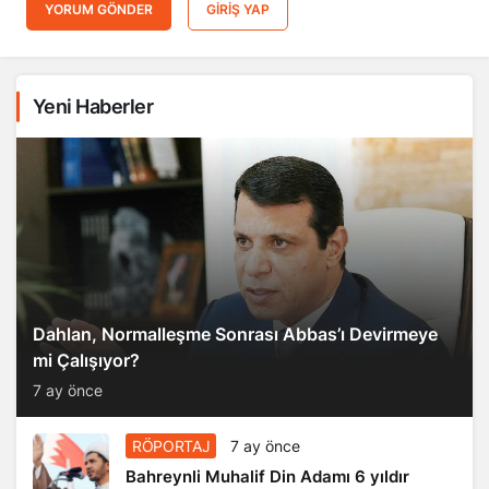
YORUM GÖNDER
GIRIŞ YAP
Yeni Haberler
Dahlan, Normalleşme Sonrası Abbas’ı Devirmeye
mi Çalışıyor?
7 ay önce
RÖPORTAJ
7 ay önce
Bahreynli Muhalif Din Adamı 6 yıldır