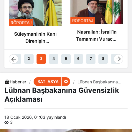
RÖPORTAJ
RÖPORTAJ
Nasrallah: İsrail’in
Süleymani’nin Kanı
Tamamını Vuracak
Direnişin
Güçteyiz
Damarlarında
Akıyor
1
2
3
4
5
6
7
8
9
BATI ASYA
Haberler
Lübnan Başbakanına
Güvensizlik Açıklaması
Lübnan Başbakanına Güvensizlik
Açıklaması
18 Ocak 2026, 01:03
yayınlandı
3