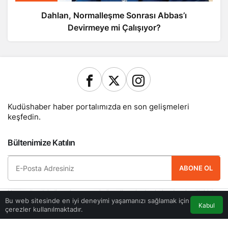
Dahlan, Normalleşme Sonrası Abbas’ı
Devirmeye mi Çalışıyor?
Kudüshaber haber portalımızda en son gelişmeleri
keşfedin.
Bültenimize Katılın
ABONE OL
Hemen ücretsiz üye olun ve yeni güncellemelerden haberdar olan ilk kişi
Bu web sitesinde en iyi deneyimi yaşamanızı sağlamak için
olun.
Kabul
çerezler kullanılmaktadır.
Akış
Eczaneler
Trafik
Anasayfa
Yazarlarımız
Künye
Hesabım
Gizlilik politikası
İletişim