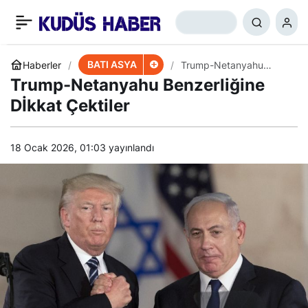
Lübnan Başbakanına
+
-
0
Paylaş
Güvensizlik Açıklaması
BATI ASYA
Haberler
Trump-Netanyahu
Benzerliğine Dİkkat
Trump-Netanyahu Benzerliğine
Çektiler
Dİkkat Çektiler
18 Ocak 2026, 01:03
yayınlandı