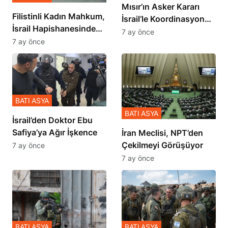
Mısır’ın Asker Kararı
Filistinli Kadın Mahkum,
İsrail’le Koordinasyon
İsrail Hapishanesindeki
İçinde Gerçekleşmiş
7 ay önce
Zulmü Anlattı
7 ay önce
BATI ASYA
BATI ASYA
İsrail’den Doktor Ebu
Safiya’ya Ağır İşkence
İran Meclisi, NPT’den
Çekilmeyi Görüşüyor
7 ay önce
7 ay önce
BATI ASYA
BATI ASYA