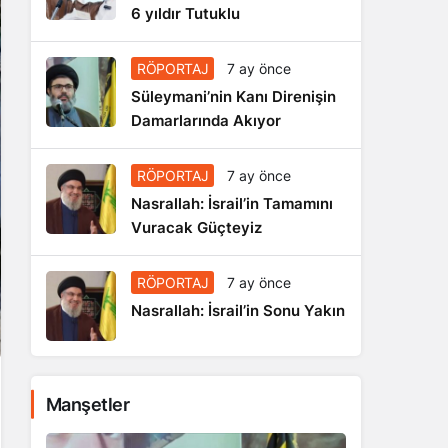
6 yıldır Tutuklu
RÖPORTAJ
7 ay önce
Süleymani’nin Kanı Direnişin
Damarlarında Akıyor
RÖPORTAJ
7 ay önce
Nasrallah: İsrail’in Tamamını
Vuracak Güçteyiz
RÖPORTAJ
7 ay önce
Nasrallah: İsrail’in Sonu Yakın
Manşetler