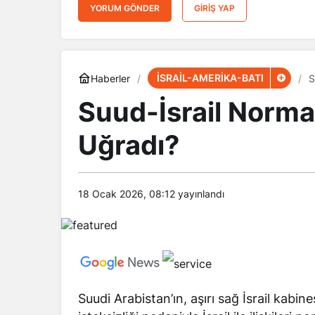
YORUM GÖNDER
GIRIŞ YAP
İSRAİL-AMERİKA-BATI
Haberler
S
Suud-İsrail Norm
Uğradı?
18 Ocak 2026, 08:12
yayınlandı
Suudi Arabistan’ın, aşırı sağ İsrail kabin