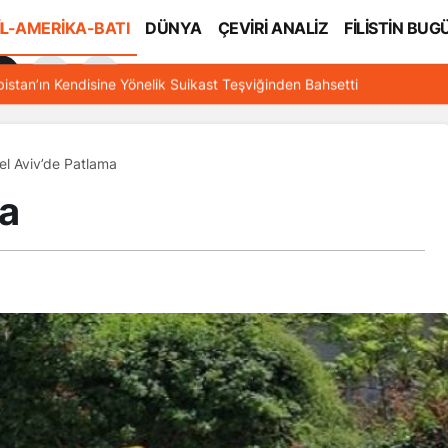
İL-AMERİKA-BATI
DÜNYA
ÇEVİRİ ANALİZ
FİLİSTİN BUG
l
bistan’ın Kendisine Yönelik Suikast Teşviğinden Bahsetti
el Aviv’de Patlama
ma