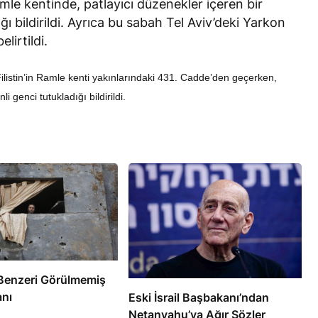
 Ramle kentinde, patlayıcı düzenekler içeren bir
ığı bildirildi. Ayrıca bu sabah Tel Aviv’deki Yarkon
lirtildi.
n Filistin’in Ramle kenti yakınlarındaki 431. Cadde’den geçerken,
i genci tutukladığı bildirildi.
RÖPORTAJ
eşme Sonrası
Bahreynli Muhalif Din Adamı 6
 mi Çalışıyor?
yıldır Tutuklu
e’de Benzeri Görülmemiş
anı
Eski İsrail Başbakanı’ndan
Netanyahu’ya Ağır Sözler