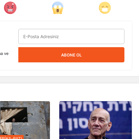
ma ve
ABONE OL
ERİKA-BATI