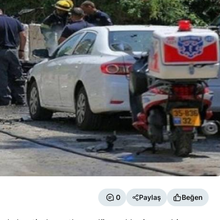
0
Paylaş
Beğen