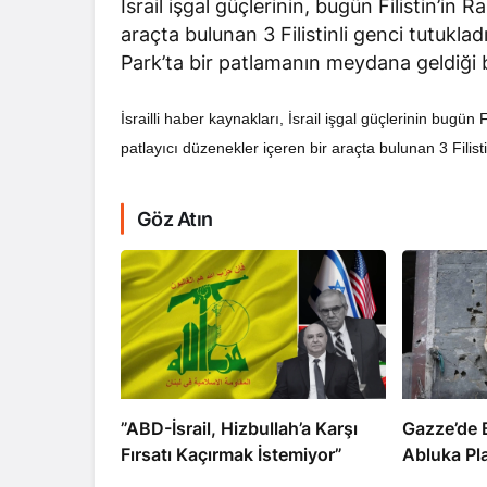
İsrail işgal güçlerinin, bugün Filistin’in
araçta bulunan 3 Filistinli genci tutuklad
Park’ta bir patlamanın meydana geldiği be
İsrailli haber kaynakları, İsrail işgal güçlerinin bugü
patlayıcı düzenekler içeren bir araçta bulunan 3 Filistinl
RÖPORTAJ
Dahlan, Normall
Göz Atın
Abbas’ı Devirmeye
​​​​​​​”ABD-İsrail, Hizbullah’a Karşı
​​​​​​​Gazz
Fırsatı Kaçırmak İstemiyor”
Abluka Pl