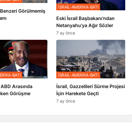
İSRAİL-AMERİKA-BATI
ze’de Benzeri Görülmemiş
anı
Eski İsrail Başbakanı’ndan
Netanyahu’ya Ağır Sözler
7 ay önce
ERİKA-BATI
İSRAİL-AMERİKA-BATI
 ABD Arasında
İsrail, Gazzelileri Sürme Projesi
eken Görüşme
İçin Harekete Geçti
7 ay önce