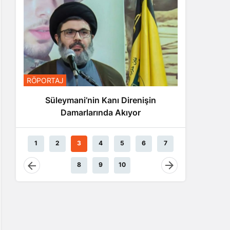
RÖPORTA
RÖPORTAJ
Nas
Süleymani’nin Kanı Direnişin
Damarlarında Akıyor
1
2
3
4
5
6
7
8
9
10