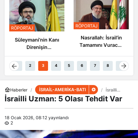
RÖPORTAJ
RÖPORTAJ
Nasrallah: İsrail’in
Süleymani’nin Kanı
Tamamını Vuracak
Direnişin
Güçteyiz
Damarlarında
Akıyor
1
2
3
4
5
6
7
8
9
İSRAİL-AMERİKA-BATI
Haberler
İsrailli
Uzman: 5
İsrailli Uzman: 5 Olası Tehdit Var
Olası Tehdit
Var
18 Ocak 2026, 08:12
yayınlandı
2