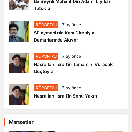
Bahreynli Muhalif Din Adamı 6 yıldır
Tutuklu
RÖPORTAJ
7 ay önce
Süleymani’nin Kanı Direnişin
Damarlarında Akıyor
RÖPORTAJ
7 ay önce
Nasrallah: İsrail’in Tamamını Vuracak
Güçteyiz
RÖPORTAJ
7 ay önce
Nasrallah: İsrail’in Sonu Yakın
Manşetler