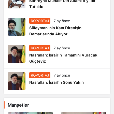
Bahreynli Muhalif Din Adamı 6 yıldır
Tutuklu
RÖPORTAJ
7 ay önce
Süleymani’nin Kanı Direnişin
Damarlarında Akıyor
RÖPORTAJ
7 ay önce
Nasrallah: İsrail’in Tamamını Vuracak
Güçteyiz
RÖPORTAJ
7 ay önce
Nasrallah: İsrail’in Sonu Yakın
Manşetler