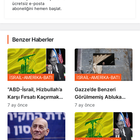
ücretsiz e-posta
aboneliğini hemen başlat.
Benzer Haberler
İSRAİL-AMERİKA-BATI
İSRAİL-AMERİKA-BATI
​​​​​​​”ABD-İsrail, Hizbullah’a
​​​​​​​Gazze’de Benzeri
Karşı Fırsatı Kaçırmak
Görülmemiş Abluka
İstemiyor”
Planı
7 ay önce
7 ay önce