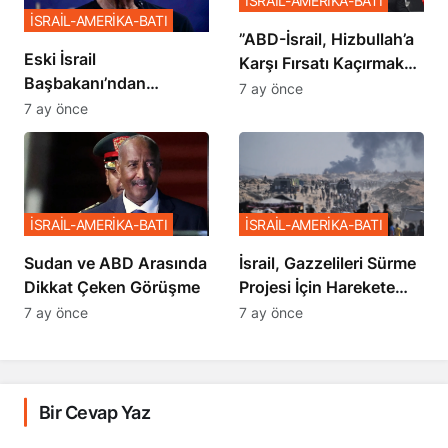
İSRAİL-AMERİKA-BATI
İSRAİL-AMERİKA-BATI
​​​​​​​”ABD-İsrail, Hizbullah’a
Eski İsrail
Karşı Fırsatı Kaçırmak
Başbakanı’ndan
İstemiyor”
7 ay önce
Netanyahu’ya Ağır
7 ay önce
Sözler
İSRAİL-AMERİKA-BATI
İSRAİL-AMERİKA-BATI
Sudan ve ABD Arasında
İsrail, Gazzelileri Sürme
Dikkat Çeken Görüşme
Projesi İçin Harekete
Geçti
7 ay önce
7 ay önce
Bir Cevap Yaz