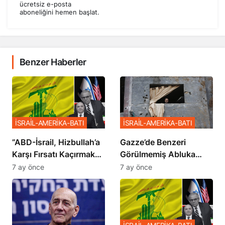
ücretsiz e-posta
aboneliğini hemen başlat.
Benzer Haberler
İSRAİL-AMERİKA-BATI
İSRAİL-AMERİKA-BATI
​​​​​​​”ABD-İsrail, Hizbullah’a
​​​​​​​Gazze’de Benzeri
Karşı Fırsatı Kaçırmak
Görülmemiş Abluka
İstemiyor”
Planı
7 ay önce
7 ay önce