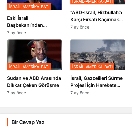
İSRAİL-AMERİKA-BATI
İSRAİL-AMERİKA-BATI
​​​​​​​”ABD-İsrail, Hizbullah’a
Eski İsrail
Karşı Fırsatı Kaçırmak
Başbakanı’ndan
İstemiyor”
7 ay önce
Netanyahu’ya Ağır
7 ay önce
Sözler
İSRAİL-AMERİKA-BATI
İSRAİL-AMERİKA-BATI
Sudan ve ABD Arasında
İsrail, Gazzelileri Sürme
Dikkat Çeken Görüşme
Projesi İçin Harekete
Geçti
7 ay önce
7 ay önce
Bir Cevap Yaz