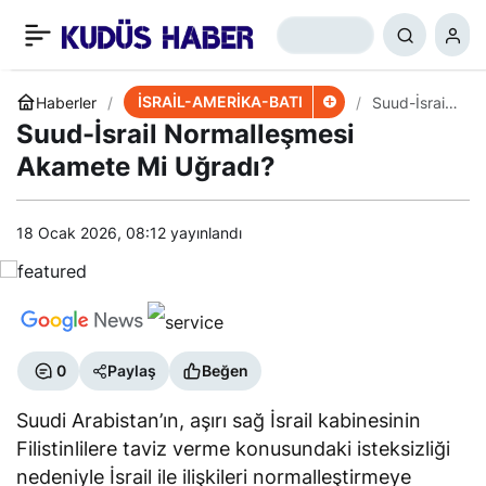
İsrailli Uzman: 5 Olası
+
-
0
Paylaş
Tehdit Var
İSRAİL-AMERİKA-BATI
Haberler
Suud-İsrail
Normalleşm
Suud-İsrail Normalleşmesi
esi Akamete
Mi Uğradı?
Akamete Mi Uğradı?
18 Ocak 2026, 08:12
yayınlandı
0
Paylaş
Beğen
Suudi Arabistan’ın, aşırı sağ İsrail kabinesinin
Filistinlilere taviz verme konusundaki isteksizliği
nedeniyle İsrail ile ilişkileri normalleştirmeye