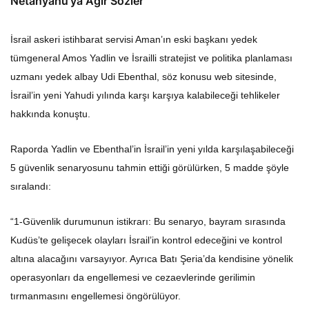
Netanyahu’ya Ağır Sözler
İsrail askeri istihbarat servisi Aman’ın eski başkanı yedek
tümgeneral Amos Yadlin ve İsrailli stratejist ve politika planlaması
uzmanı yedek albay Udi Ebenthal, söz konusu web sitesinde,
İsrail’in yeni Yahudi yılında karşı karşıya kalabileceği tehlikeler
hakkında konuştu.
Raporda Yadlin ve Ebenthal’in İsrail’in yeni yılda karşılaşabileceği
5 güvenlik senaryosunu tahmin ettiği görülürken, 5 madde şöyle
sıralandı:
“1-Güvenlik durumunun istikrarı: Bu senaryo, bayram sırasında
Kudüs’te gelişecek olayları İsrail’in kontrol edeceğini ve kontrol
altına alacağını varsayıyor. Ayrıca Batı Şeria’da kendisine yönelik
operasyonları da engellemesi ve cezaevlerinde gerilimin
tırmanmasını engellemesi öngörülüyor.