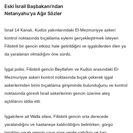
Eski İsrail Başbakanı’ndan
Netanyahu’ya Ağır Sözler
İsrail 14 Kanalı, Kudüs yakınlarındaki El-Mezmuriyye askeri
kontrol noktasında bıçaklama eylemi gerçekleştirmek isteyen
Filistinli bir gencin etkisiz hale getirildiğini ve işgalcilerden ölen ya
da yaralanan olmadığını öne sürdü.
İşgal polisi, Filistinli gencin Beytlahim ve Kudüs arasındaki El-
Mezmuriyye askeri kontrol noktasında bıçak çekerek işgal
askerlerinden birini bıçaklama girişiminde bulunduğunu ve kontrol
noktasında görevli İsrail askerlerinin gencin üzerine ateş
açtıklarını iddia etti.
İşgalcilere ait Walla sitesi, Filistinli gencin orta derecede
yaralandığını ve hastaneye kaldırıldığını belirtirken, görgü
tanıkları yaralı gencin uzun süre yerde yattığını ve kan