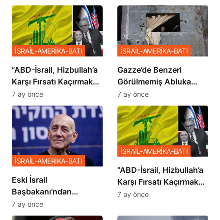
İSRAİL-AMERİKA-BATI
İSRAİL-AMERİKA-BATI
​​​​​​​”ABD-İsrail, Hizbullah’a
​​​​​​​Gazze’de Benzeri
Karşı Fırsatı Kaçırmak
Görülmemiş Abluka
İstemiyor”
Planı
7 ay önce
7 ay önce
İSRAİL-AMERİKA-BATI
İSRAİL-AMERİKA-BATI
​​​​​​​”ABD-İsrail, Hizbullah’a
Eski İsrail
Karşı Fırsatı Kaçırmak
Başbakanı’ndan
İstemiyor”
7 ay önce
Netanyahu’ya Ağır
7 ay önce
Sözler