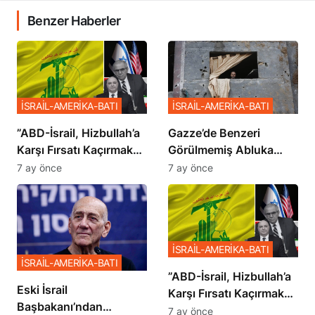
Benzer Haberler
İSRAİL-AMERİKA-BATI
İSRAİL-AMERİKA-BATI
​​​​​​​”ABD-İsrail, Hizbullah’a
​​​​​​​Gazze’de Benzeri
Karşı Fırsatı Kaçırmak
Görülmemiş Abluka
İstemiyor”
Planı
7 ay önce
7 ay önce
İSRAİL-AMERİKA-BATI
İSRAİL-AMERİKA-BATI
​​​​​​​”ABD-İsrail, Hizbullah’a
Eski İsrail
Karşı Fırsatı Kaçırmak
Başbakanı’ndan
İstemiyor”
7 ay önce