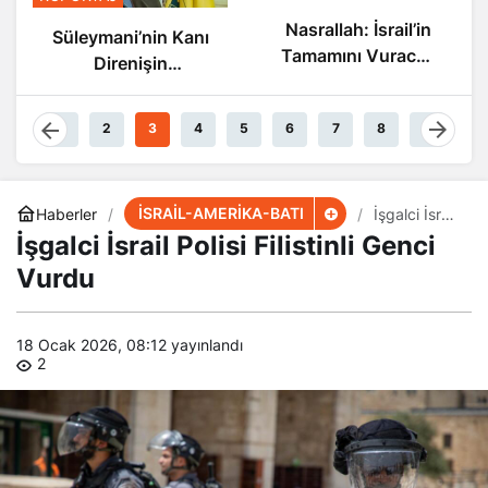
Nasrallah: İsrail
Nasrallah: İsrail’in
in Kanı
Sonu Yakın
Tamamını Vuracak
in
Güçteyiz
ında
r
1
2
3
4
5
6
7
8
9
İSRAİL-AMERİKA-BATI
Haberler
İşgalci İsrail
Polisi
İşgalci İsrail Polisi Filistinli Genci
Filistinli
Genci Vurdu
Vurdu
18 Ocak 2026, 08:12
yayınlandı
2