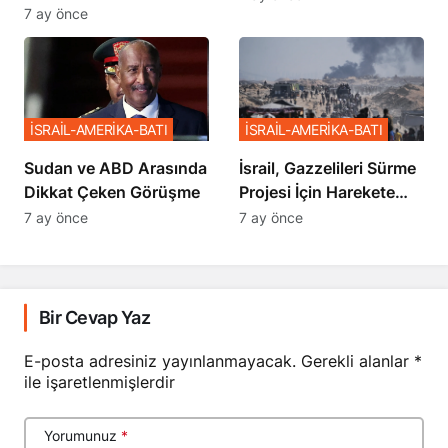
Netanyahu’ya Ağır
7 ay önce
Sözler
İSRAİL-AMERİKA-BATI
İSRAİL-AMERİKA-BATI
Sudan ve ABD Arasında
İsrail, Gazzelileri Sürme
Dikkat Çeken Görüşme
Projesi İçin Harekete
Geçti
7 ay önce
7 ay önce
Bir Cevap Yaz
E-posta adresiniz yayınlanmayacak.
Gerekli alanlar
*
ile işaretlenmişlerdir
Yorumunuz
*