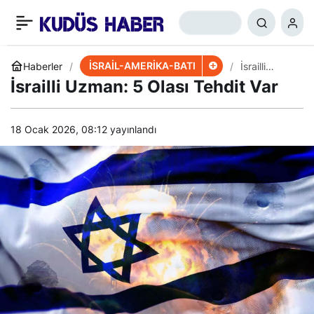
İşgalci İsrail Polisi
+
-
0
Paylaş
Filistinli Genci Vurdu
İSRAİL-AMERİKA-BATI
Haberler
İsrailli
Uzman: 5
İsrailli Uzman: 5 Olası Tehdit Var
Olası Tehdit
Var
18 Ocak 2026, 08:12
yayınlandı