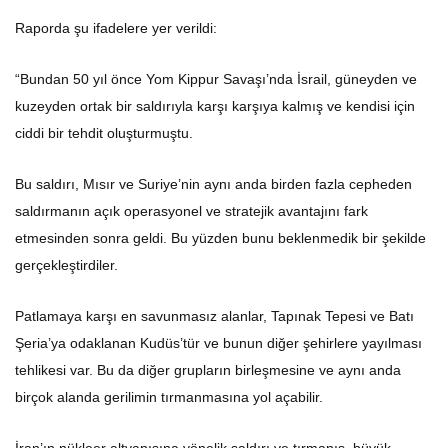
Raporda şu ifadelere yer verildi:
“Bundan 50 yıl önce Yom Kippur Savaşı’nda İsrail, güneyden ve
kuzeyden ortak bir saldırıyla karşı karşıya kalmış ve kendisi için
ciddi bir tehdit oluşturmuştu.
Bu saldırı, Mısır ve Suriye’nin aynı anda birden fazla cepheden
saldırmanın açık operasyonel ve stratejik avantajını fark
etmesinden sonra geldi. Bu yüzden bunu beklenmedik bir şekilde
gerçekleştirdiler.
Patlamaya karşı en savunmasız alanlar, Tapınak Tepesi ve Batı
Şeria’ya odaklanan Kudüs’tür ve bunun diğer şehirlere yayılması
tehlikesi var. Bu da diğer grupların birleşmesine ve aynı anda
birçok alanda gerilimin tırmanmasına yol açabilir.
İran’ın nükleer altyapısına yönelik saldırı ve tırmanış, büyük