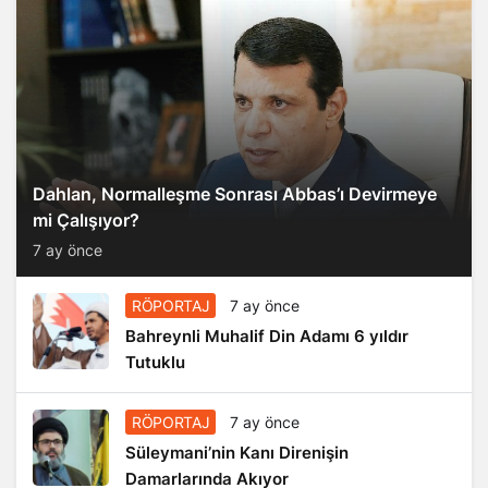
Dahlan, Normalleşme Sonrası Abbas’ı Devirmeye
mi Çalışıyor?
7 ay önce
RÖPORTAJ
7 ay önce
Bahreynli Muhalif Din Adamı 6 yıldır
Tutuklu
RÖPORTAJ
7 ay önce
Süleymani’nin Kanı Direnişin
Damarlarında Akıyor