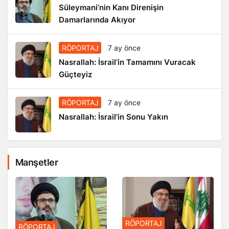
Süleymani’nin Kanı Direnişin
Damarlarında Akıyor
RÖPORTAJ
7 ay önce
Nasrallah: İsrail’in Tamamını Vuracak
Güçteyiz
RÖPORTAJ
7 ay önce
Nasrallah: İsrail’in Sonu Yakın
Manşetler
RÖPORTAJ
RÖPORTAJ