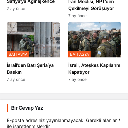
Safiya’ya Ağır İşkence
İran Meclisi, NPT’den
Çekilmeyi Görüşüyor
7 ay önce
7 ay önce
BATI ASYA
BATI ASYA
​​​​​​​İsrail’den Batı Şeria’ya
İsrail, Ateşkes Kapılarını
Baskın
Kapatıyor
7 ay önce
7 ay önce
Bir Cevap Yaz
E-posta adresiniz yayınlanmayacak.
Gerekli alanlar
*
ile işaretlenmişlerdir