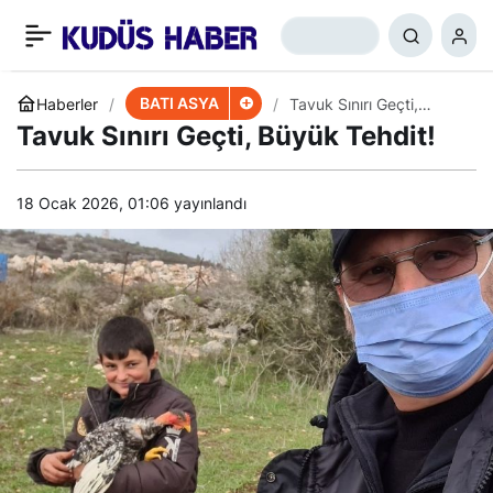
Pakistanlıların BAE ile
+
-
0
Paylaş
Vize Sorunu
BATI ASYA
Haberler
Tavuk Sınırı Geçti,
Büyük Tehdit!
Tavuk Sınırı Geçti, Büyük Tehdit!
18 Ocak 2026, 01:06
yayınlandı