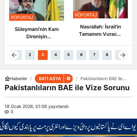
RÖPO
RÖPORTAJ
ÖPORTAJ
Nas
Nasrallah: İsrail’in
Süleymani’nin Kanı
Tamamını Vuracak
Direnişin
Güçteyiz
Damarlarında
Akıyor
1
2
3
4
5
6
7
8
9
BATI ASYA
Haberler
Pakistanlıların BAE ile
Vize Sorunu
Pakistanlıların BAE ile Vize Sorunu
18 Ocak 2026, 01:06
yayınlandı
3