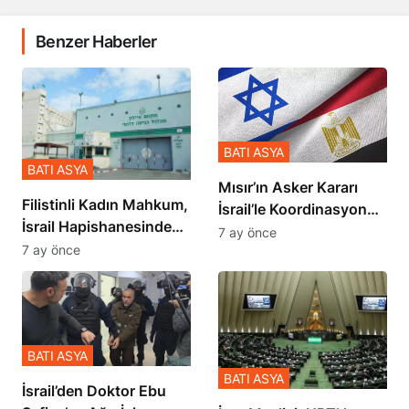
Benzer Haberler
BATI ASYA
BATI ASYA
Mısır’ın Asker Kararı
Filistinli Kadın Mahkum,
İsrail’le Koordinasyon
İsrail Hapishanesindeki
İçinde Gerçekleşmiş
7 ay önce
Zulmü Anlattı
7 ay önce
BATI ASYA
BATI ASYA
İsrail’den Doktor Ebu