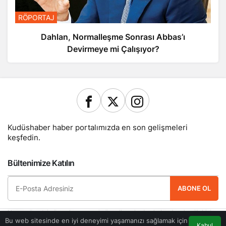
RÖPORTAJ
Dahlan, Normalleşme Sonrası Abbas’ı
Devirmeye mi Çalışıyor?
Kudüshaber haber portalımızda en son gelişmeleri
keşfedin.
Bültenimize Katılın
ABONE OL
Hemen ücretsiz üye olun ve yeni güncellemelerden haberdar olan ilk kişi
olun.
Bu web sitesinde en iyi deneyimi yaşamanızı sağlamak için
Kabul