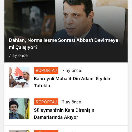
Dahlan, Normalleşme Sonrası Abbas’ı Devirmeye
mi Çalışıyor?
7 ay önce
RÖPORTAJ
7 ay önce
Bahreynli Muhalif Din Adamı 6 yıldır
Tutuklu
RÖPORTAJ
7 ay önce
Süleymani’nin Kanı Direnişin
Damarlarında Akıyor
RÖPORTAJ
7 ay önce