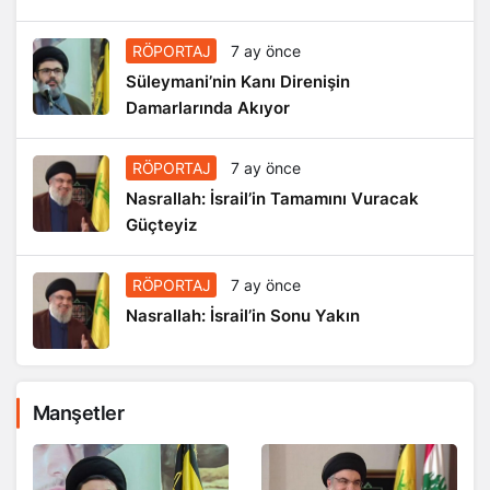
RÖPORTAJ
7 ay önce
Süleymani’nin Kanı Direnişin
Damarlarında Akıyor
RÖPORTAJ
7 ay önce
Nasrallah: İsrail’in Tamamını Vuracak
Güçteyiz
RÖPORTAJ
7 ay önce
Nasrallah: İsrail’in Sonu Yakın
Manşetler