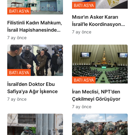
BATI ASYA
BATI ASYA
Mısır’ın Asker Kararı
Filistinli Kadın Mahkum,
İsrail’le Koordinasyon
İsrail Hapishanesindeki
İçinde Gerçekleşmiş
7 ay önce
Zulmü Anlattı
7 ay önce
BATI ASYA
BATI ASYA
İsrail’den Doktor Ebu
Safiya’ya Ağır İşkence
İran Meclisi, NPT’den
Çekilmeyi Görüşüyor
7 ay önce
7 ay önce