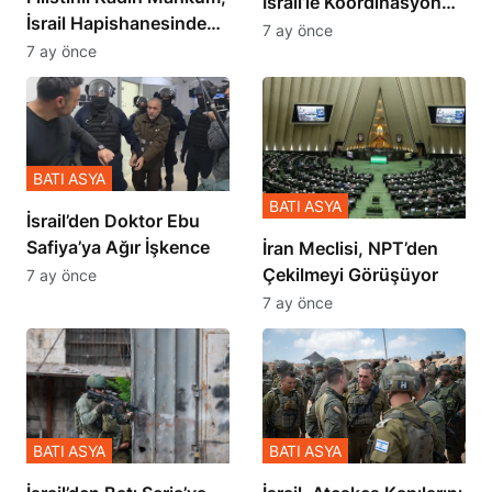
İsrail’le Koordinasyon
İsrail Hapishanesindeki
İçinde Gerçekleşmiş
7 ay önce
Zulmü Anlattı
7 ay önce
BATI ASYA
BATI ASYA
İsrail’den Doktor Ebu
Safiya’ya Ağır İşkence
İran Meclisi, NPT’den
Çekilmeyi Görüşüyor
7 ay önce
7 ay önce
BATI ASYA
BATI ASYA