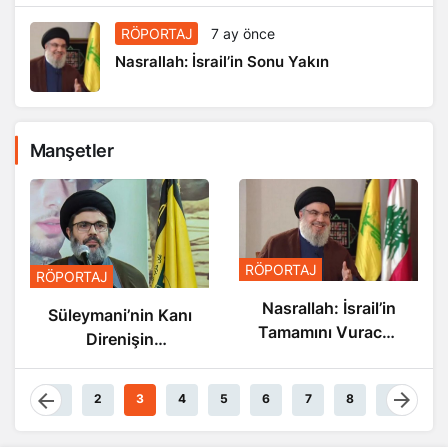
RÖPORTAJ
7 ay önce
Nasrallah: İsrail’in Sonu Yakın
Manşetler
RÖPORTAJ
RÖPORTAJ
Nasrallah: İsrail’in
Süleymani’nin Kanı
Tamamını Vuracak
Direnişin
Güçteyiz
Damarlarında
Akıyor
1
2
3
4
5
6
7
8
9