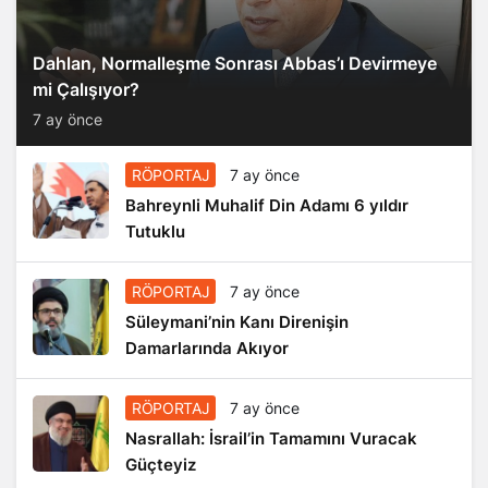
Dahlan, Normalleşme Sonrası Abbas’ı Devirmeye
mi Çalışıyor?
7 ay önce
RÖPORTAJ
7 ay önce
Bahreynli Muhalif Din Adamı 6 yıldır
Tutuklu
RÖPORTAJ
7 ay önce
Süleymani’nin Kanı Direnişin
Damarlarında Akıyor
RÖPORTAJ
7 ay önce
Nasrallah: İsrail’in Tamamını Vuracak
Güçteyiz