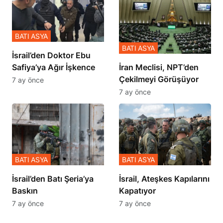
BATI ASYA
BATI ASYA
İsrail’den Doktor Ebu
Safiya’ya Ağır İşkence
İran Meclisi, NPT’den
Çekilmeyi Görüşüyor
7 ay önce
7 ay önce
BATI ASYA
BATI ASYA
​​​​​​​İsrail’den Batı Şeria’ya
İsrail, Ateşkes Kapılarını
Baskın
Kapatıyor
7 ay önce
7 ay önce