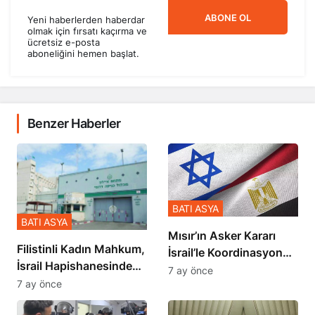
ABONE OL
Yeni haberlerden haberdar
olmak için fırsatı kaçırma ve
ücretsiz e-posta
aboneliğini hemen başlat.
Benzer Haberler
BATI ASYA
BATI ASYA
Mısır’ın Asker Kararı
Filistinli Kadın Mahkum,
İsrail’le Koordinasyon
İsrail Hapishanesindeki
İçinde Gerçekleşmiş
7 ay önce
Zulmü Anlattı
7 ay önce