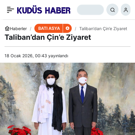
HAMAS’tan ABD’ye İsrail
+
-
0
Paylaş
Çıkışı
BATI ASYA
Haberler
Taliban’dan Çin’e Ziyaret
Taliban’dan Çin’e Ziyaret
18 Ocak 2026, 00:43
yayınlandı