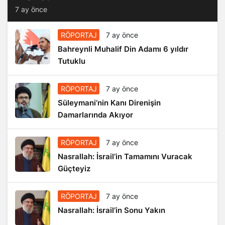
7 ay önce
RÖPORTAJ
7 ay önce
Bahreynli Muhalif Din Adamı 6 yıldır
Tutuklu
RÖPORTAJ
7 ay önce
Süleymani’nin Kanı Direnişin
Damarlarında Akıyor
RÖPORTAJ
7 ay önce
Nasrallah: İsrail’in Tamamını Vuracak
Güçteyiz
RÖPORTAJ
7 ay önce
Nasrallah: İsrail’in Sonu Yakın