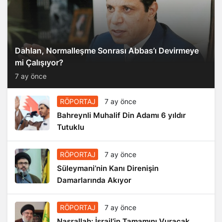
Dahlan, Normalleşme Sonrası Abbas’ı Devirmeye
mi Çalışıyor?
7 ay önce
RÖPORTAJ
7 ay önce
Bahreynli Muhalif Din Adamı 6 yıldır
Tutuklu
RÖPORTAJ
7 ay önce
Süleymani’nin Kanı Direnişin
Damarlarında Akıyor
RÖPORTAJ
7 ay önce
Nasrallah: İsrail’in Tamamını Vuracak