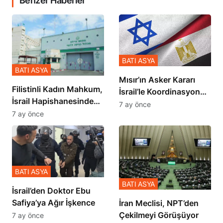
Benzer Haberler
BATI ASYA
BATI ASYA
Mısır’ın Asker Kararı
Filistinli Kadın Mahkum,
İsrail’le Koordinasyon
İsrail Hapishanesindeki
İçinde Gerçekleşmiş
7 ay önce
Zulmü Anlattı
7 ay önce
BATI ASYA
BATI ASYA
İsrail’den Doktor Ebu
Safiya’ya Ağır İşkence
İran Meclisi, NPT’den
Çekilmeyi Görüşüyor
7 ay önce