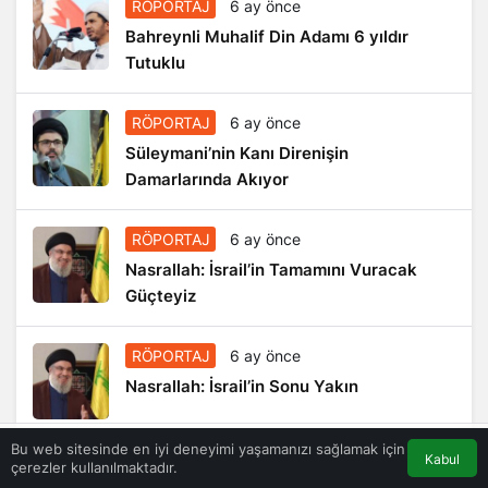
RÖPORTAJ
6 ay önce
Bahreynli Muhalif Din Adamı 6 yıldır
Tutuklu
RÖPORTAJ
6 ay önce
Süleymani’nin Kanı Direnişin
Damarlarında Akıyor
RÖPORTAJ
6 ay önce
Nasrallah: İsrail’in Tamamını Vuracak
Güçteyiz
RÖPORTAJ
6 ay önce
Nasrallah: İsrail’in Sonu Yakın
Bu web sitesinde en iyi deneyimi yaşamanızı sağlamak için
Kabul
çerezler kullanılmaktadır.
Akış
Eczaneler
Trafik
Anasayfa
Manşetler