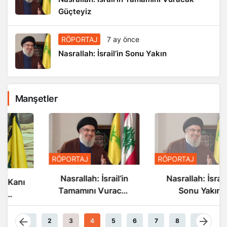
Güçteyiz
RÖPORTAJ
7 ay önce
Nasrallah: İsrail’in Sonu Yakın
Manşetler
RÖPORTAJ
RÖPORTAJ
Nasrallah: İsrail’in
Nasrallah: İsrail’in
Tamamını Vuracak
Sonu Yakın
Güçteyiz
1
2
3
4
5
6
7
8
9