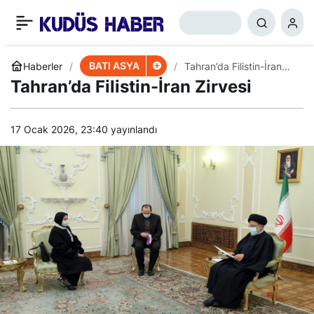
ABD Sözcüsü: Husiler
+
-
0
Paylaş
Üssümüzü Vurdu
BATI ASYA
Haberler
Tahran’da Filistin-İran
Zirvesi
Tahran’da Filistin-İran Zirvesi
17 Ocak 2026, 23:40
yayınlandı