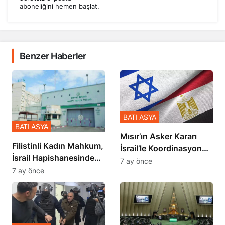
aboneliğini hemen başlat.
Benzer Haberler
BATI ASYA
BATI ASYA
Mısır’ın Asker Kararı
Filistinli Kadın Mahkum,
İsrail’le Koordinasyon
İsrail Hapishanesindeki
İçinde Gerçekleşmiş
7 ay önce
Zulmü Anlattı
7 ay önce