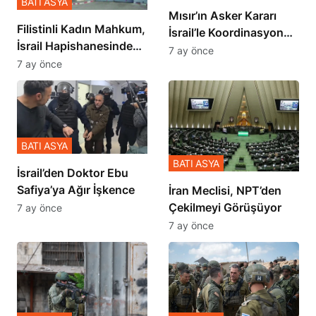
BATI ASYA
Mısır’ın Asker Kararı
Filistinli Kadın Mahkum,
İsrail’le Koordinasyon
İsrail Hapishanesindeki
İçinde Gerçekleşmiş
7 ay önce
Zulmü Anlattı
7 ay önce
BATI ASYA
BATI ASYA
İsrail’den Doktor Ebu
Safiya’ya Ağır İşkence
İran Meclisi, NPT’den
Çekilmeyi Görüşüyor
7 ay önce
7 ay önce