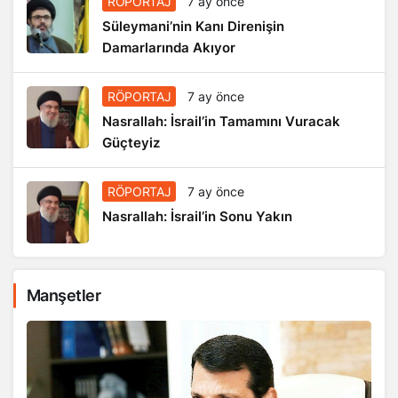
RÖPORTAJ
7 ay önce
Süleymani’nin Kanı Direnişin
Damarlarında Akıyor
RÖPORTAJ
7 ay önce
Nasrallah: İsrail’in Tamamını Vuracak
Güçteyiz
RÖPORTAJ
7 ay önce
Nasrallah: İsrail’in Sonu Yakın
Manşetler